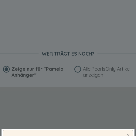
WER TRÄGT ES NOCH?
Zeige nur für
"Pamela
Alle PearlsOnly Artikel
Anhänger"
anzeigen
X