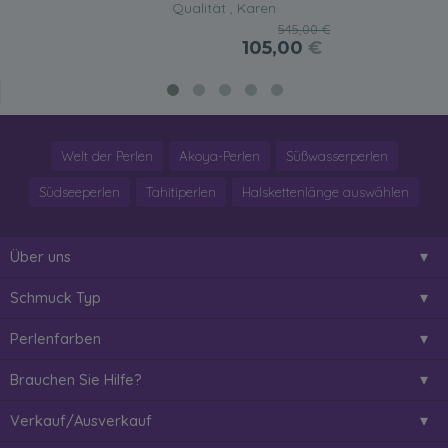
Qualität , Karen
545,00 €
105,00
€
Welt der Perlen
Akoya-Perlen
Süßwasserperlen
Südseeperlen
Tahitiperlen
Halskettenlänge auswählen
Über uns
Schmuck Typ
Perlenfarben
Brauchen Sie Hilfe?
Verkauf/Ausverkauf