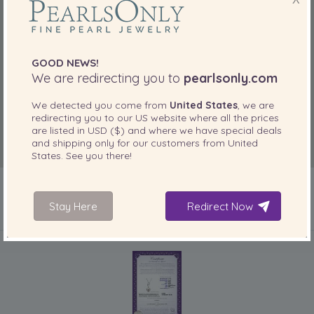
GOOD NEWS!
We are redirecting you to
pearlsonly.com
We detected you come from
United States
, we are
redirecting you to our
US
website where all the prices
are listed in
USD ($)
and where we have special deals
and shipping only for our customers from
United
States
. See you there!
Stay Here
Redirect Now
IN IHREM PRODUKT ENTHALTEN