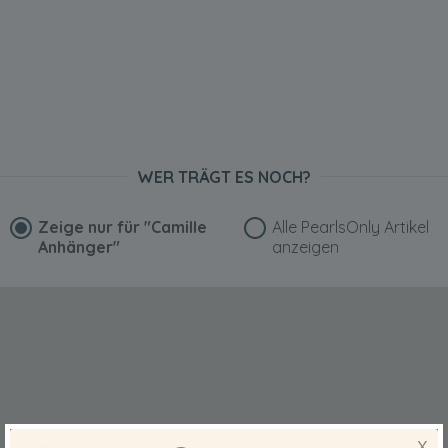
WER TRÄGT ES NOCH?
Zeige nur für
"Camille
Alle PearlsOnly Artikel
Anhänger"
anzeigen
X