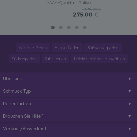
AAAA-Qualität , Talisa
1.399,00 €
275,00
€
Welt der Perlen
Akoya-Perlen
Süßwasserperlen
Südseeperlen
Tahitiperlen
Halskettenlänge auswählen
Über uns
Schmuck Typ
Perlenfarben
Brauchen Sie Hilfe?
Verkauf/Ausverkauf