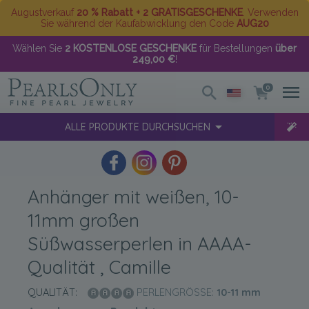
Augustverkauf
20 % Rabatt + 2 GRATISGESCHENKE
. Verwenden
Sie während der Kaufabwicklung den Code
AUG20
Wählen Sie
2 KOSTENLOSE GESCHENKE
für Bestellungen
über
249,00 €
!
0
ALLE PRODUKTE DURCHSUCHEN
Anhänger mit weißen, 10-
11mm großen
Süßwasserperlen in AAAA-
Qualität , Camille
QUALITÄT:
PERLENGRÖSSE:
10-11
mm