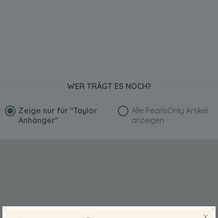
WER TRÄGT ES NOCH?
Zeige nur für
"Taylor
Alle PearlsOnly Artikel
Anhänger"
anzeigen
X