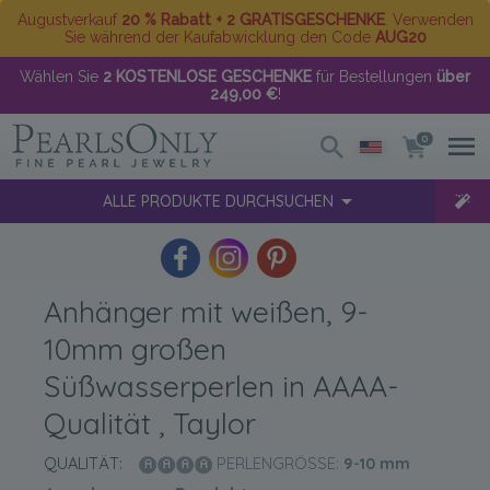
Augustverkauf
20 % Rabatt + 2 GRATISGESCHENKE
. Verwenden
Sie während der Kaufabwicklung den Code
AUG20
Wählen Sie
2 KOSTENLOSE GESCHENKE
für Bestellungen
über
249,00 €
!
0
ALLE PRODUKTE DURCHSUCHEN
Anhänger mit weißen, 9-
10mm großen
Süßwasserperlen in AAAA-
Qualität , Taylor
QUALITÄT:
PERLENGRÖSSE:
9-10
mm