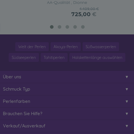
AA-Qualität , Dionne
4.409,00 €
725,00
€
Welt der Perlen
Akoya-Perlen
Süßwasserperlen
Südseeperlen
Tahitiperlen
Halskettenlänge auswählen
Über uns
Schmuck Typ
Perlenfarben
Brauchen Sie Hilfe?
Verkauf/Ausverkauf