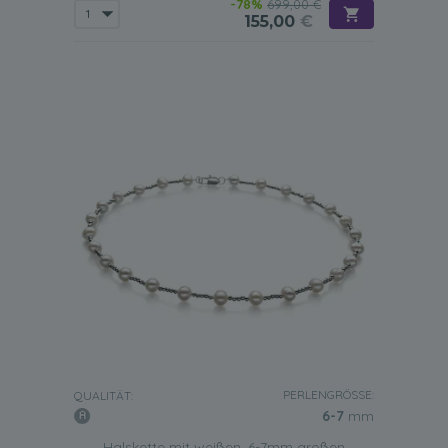
-78%
699,00 €
155,00
€
PERLENGRÖSSE:
QUALITÄT:
6-7
mm
Halskette mit weißen, 6-7mm großen