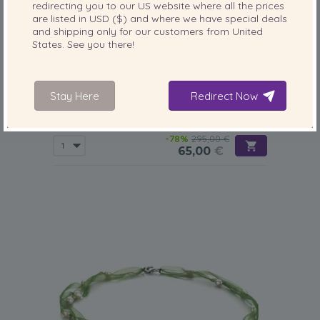
redirecting you to our
US
website where all the prices
are listed in
USD ($)
and where we have special deals
and shipping only for our customers from
United
States
. See you there!
PERLENGRÖSSE:
QUALITÄT:
5-6
mm
Stay Here
Redirect Now
Halskette mit weißen, 5-6mm großen
Süßwasserperlen in A-Qualität , Black Jasmin
-78%
295,00 €
65,00
€