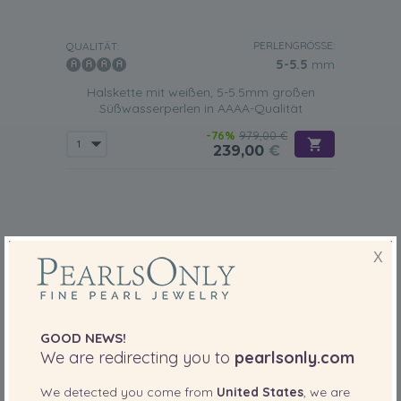
PERLENGRÖSSE:
QUALITÄT:
5-5.5
mm
Halskette mit weißen, 5-5.5mm großen
Süßwasserperlen in AAAA-Qualität
-76%
979,00 €
239,00
€
X
GOOD NEWS!
We are redirecting you to
pearlsonly.com
We detected you come from
United States
, we are