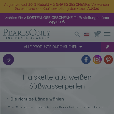
Augustverkauf
20 % Rabatt + 2 GRATISGESCHENKE
. Verwenden
Sie während der Kaufabwicklung den Code
AUG20
Wählen Sie
2 KOSTENLOSE GESCHENKE
für Bestellungen
über
249,00 €
!
0
ALLE PRODUKTE DURCHSUCHEN
Halskette aus weißen
Süßwasserperlen
Die richtige Länge wählen
Das Tolle an einer klassischen Perlenkette ist, dass Sie mit
der Länge experimentieren können, um die für Sie
nahezu