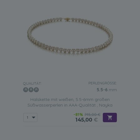
PERLENGRÖSSE:
QUALITÄT:
5.5-6
mm
Halskette mit weißen, 5.5-6mm großen
Süßwasserperlen in AAA-Qualität , Nayka
-81%
745,00 €
145,00
€