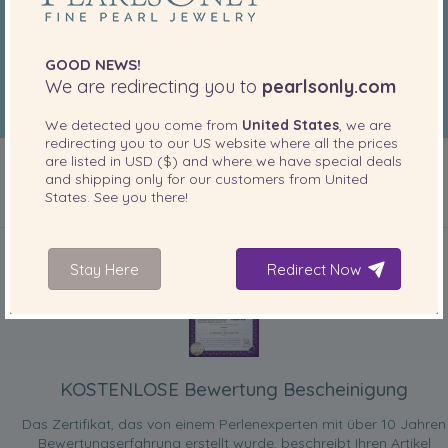
GOOD NEWS!
We are redirecting you to
pearlsonly.com
We detected you come from
United States
, we are
redirecting you to our
US
website where all the prices
are listed in
USD ($)
and where we have special deals
and shipping only for our customers from
United
States
. See you there!
IN IHREM PRODUKT ENTHALTEN
Stay Here
Redirect Now
KOSTENLOSE Bewertung Bescheinigung
Das Zertifikat, das von einem Perlenexperten mit über 10 Jahren
Bewertungserfahrung erstellt wurde, beschreibt Ihren Artikel