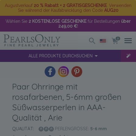
Augustverkauf
20 % Rabatt + 2 GRATISGESCHENKE
. Verwenden
Sie während der Kaufabwicklung den Code
AUG20
Wählen Sie
2 KOSTENLOSE GESCHENKE
für Bestellungen
über
249,00 €
!
0
ALLE PRODUKTE DURCHSUCHEN
Paar Ohrringe mit
rosafarbenen, 5-6mm großen
Süßwasserperlen in AAA-
Qualität , Arie
QUALITÄT:
PERLENGRÖSSE:
5-6
mm