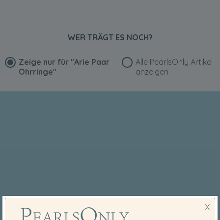
WER TRÄGT ES NOCH?
Zeige nur für
"Arie Paar
Alle PearlsOnly Artikel
Ohrringe"
anzeigen
X