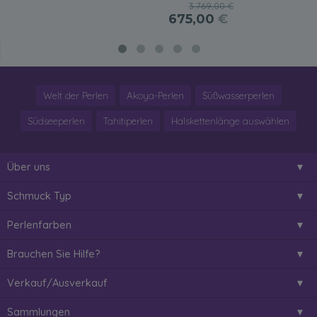
3.769,00 €
675,00
€
Welt der Perlen
Akoya-Perlen
Süßwasserperlen
Südseeperlen
Tahitiperlen
Halskettenlänge auswählen
Über uns
Schmuck Typ
Perlenfarben
Brauchen Sie Hilfe?
Verkauf/Ausverkauf
Sammlungen