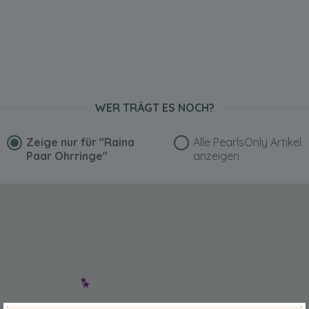
WER TRÄGT ES NOCH?
Zeige nur für
"Raina
Alle PearlsOnly Artikel
Paar Ohrringe"
anzeigen