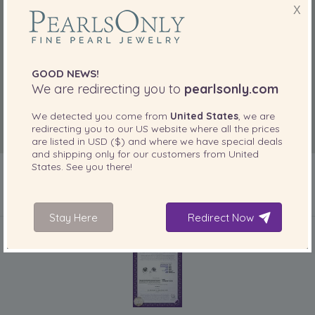
X
GOOD NEWS!
We are redirecting you to
pearlsonly.com
We detected you come from
United States
, we are
redirecting you to our
US
website where all the prices
are listed in
USD ($)
and where we have special deals
and shipping only for our customers from
United
States
. See you there!
IN IHREM PRODUKT ENTHALTEN
Stay Here
Redirect Now