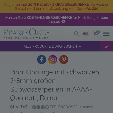
Augustverkauf
20 % Rabatt + 2 GRATISGESCHENKE
. Verwenden
Sie während der Kaufabwicklung den Code
AUG20
Wählen Sie
2 KOSTENLOSE GESCHENKE
für Bestellungen
über
249,00 €
!
0
ALLE PRODUKTE DURCHSUCHEN
Paar Ohrringe mit schwarzen,
7-8mm großen
Süßwasserperlen in AAAA-
Qualität , Raina
QUALITÄT:
PERLENGRÖSSE:
7-8
mm