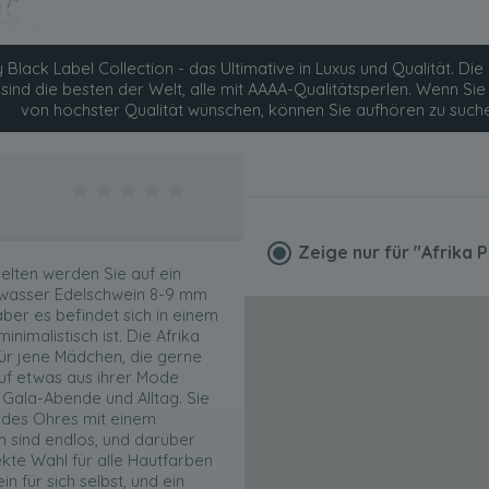
 Black Label Collection - das Ultimative in Luxus und Qualität. Die 
 sind die besten der Welt, alle mit AAAA-Qualitätsperlen. Wenn S
von höchster Qualität wünschen, können Sie aufhören zu such
Zeige nur für
"Afrika 
selten werden Sie auf ein
üßwasser Edelschwein 8-9 mm
aber es befindet sich in einem
nimalistisch ist. Die Afrika
für jene Mädchen, die gerne
auf etwas aus ihrer Mode
 Gala-Abende und Alltag. Sie
ze des Ohres mit einem
 sind endlos, und darüber
ekte Wahl für alle Hautfarben
 für sich selbst, und ein