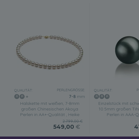
PERLENGRÖSSE:
P
QUALITÄT:
QUALITÄT:
7-8
mm
Halskette mit weißen, 7-8mm
Einzelstück mit sch
großen Chinesischen Akoya
10.5mm großen Tihi
Perlen in AA+-Qualität , Heike
Perlen in AAA-Q
2.799,00 €
549,00
€
4