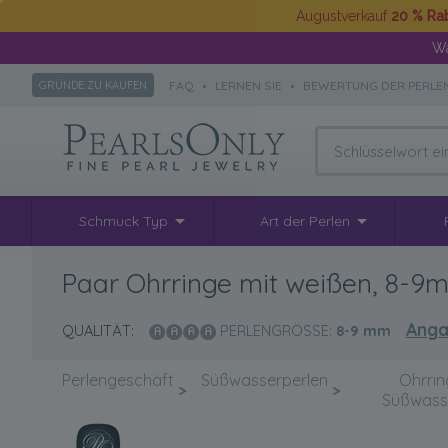
Augustverkauf
20 % Ra
Wä
FAQ
•
LERNEN SIE
•
BEWERTUNG DER PERLE
GRÜNDE ZU KAUFEN
Schmuck Typ
Art der Perlen
Paar Ohrringe mit weißen, 8-9m
Anga
QUALITÄT:
PERLENGRÖSSE:
8-9
mm
Perlengeschäft
Süßwasserperlen
Ohrrin
>
>
Süßwass