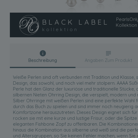
PearlsOnly
BLACK LABEL
Kollektion
kollektion
Beschreibung
Angaben Zum Produkt
Weiße Perlen sind oft verbunden mit Tradition und Klasse, 
Design, das sowohl, und noch viel mehr stolpern. AAAA S
Perle hat den Glanz der luxuriöse und traditionelle Stücke, 
silbernen Nieten Ohrring Design, die verspielt, modern und mi
Silber Ohrringe mit weißen Perlen sind eine perfekte Wahl 
durch das Buch zu spielen und sind immer noch neugierig 
Komfortzone herauszutreten. Dieses Design eignet sich für
rocken sie mit eine kurze und lustige Frisur, oder die Spit
eleganten Fishbone Zopf zu offenbaren. Die Kombinationen
hinaus die Kombination aus silberne und weiß sind die perf
und Altersgruppen, so Sie keinen Fehler machen, wenn Sie ein