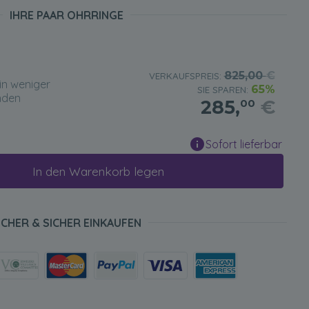
IHRE PAAR OHRRINGE
825,00
€
VERKAUFSPREIS:
in weniger
65%
SIE SPAREN:
nden
285,
€
00
Sofort lieferbar
In den Warenkorb legen
ICHER & SICHER EINKAUFEN