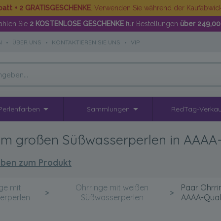
batt + 2 GRATISGESCHENKE
. Verwenden Sie während der Kaufabwi
hlen Sie
2 KOSTENLOSE GESCHENKE
für Bestellungen
über 249,00
N
•
ÜBER UNS
•
KONTAKTIEREN SIE UNS
•
VIP
Perlenfarben
Sammlungen
RedTag-Verkau
m großen Süßwasserperlen in AAAA-Q
ben zum Produkt
ge mit
Ohrringe mit weißen
Paar Ohrri
>
>
erperlen
Süßwasserperlen
AAAA-Qualit