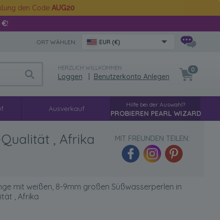
cklung den Code
AUG20
 €
!
ORT WÄHLEN:
EUR (€)
HERZLICH WILLKOMMEN
0
Loggen
|
Benutzerkonto Anlegen
Hilfe bei der Auswahl?
f
Ausverkauf
PROBIEREN PEARL WIZARD
ualität , Afrika
MIT FREUNDEN TEILEN:
nge mit weißen, 8-9mm großen Süßwasserperlen in
ät , Afrika