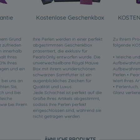
antie
Kostenlose Geschenkbox
KOSTEN
inem Grund
Ihre Perlen werden in einer perfekt
Zu Ihrem Pro
t zufrieden
abgestimmten Geschenkbox
folgende KO
en innerhalb
präsentiert, die exklusiv für
lt Ihres
PearlsOnly entworfen wurde. Die
• Weiche und
0% Ihres
unverwechselbare Royal Mauve
Aufbewahrun
ragen und ein
Box mit ihrem wunderschönen
Aufbewahren 
.
schwarzen Samtfutter ist ein
Perlen • Pea
t bei uns an
augenblickliches Zeichen für
Wert Ihres Ar
chten Sie,
Qualität und Luxus.
• Perlentuch,
ch und bei
Jede Schachtel ist perfekt auf die
Glanz verliere
leiche
Größe Ihres Artikels abgestimmt,
 wie bei Ihrem
sodass Ihre Perlen perfekt
eingeschlossen sind, während sie
nicht getragen werden.
ÄHNLICHE PRODUKTE