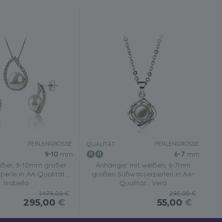
PERLENGRÖSSE:
PERLENGRÖSSE:
QUALITÄT:
9-10
mm
6-7
mm
eißer, 9-10mm großer
Anhänger mit weißen, 6-7mm
erle in AA-Qualität ,
großen Süßwasserperlen in AA-
Isabella
Qualität , Vera
1.479,00 €
295,00 €
295,00
€
55,00
€