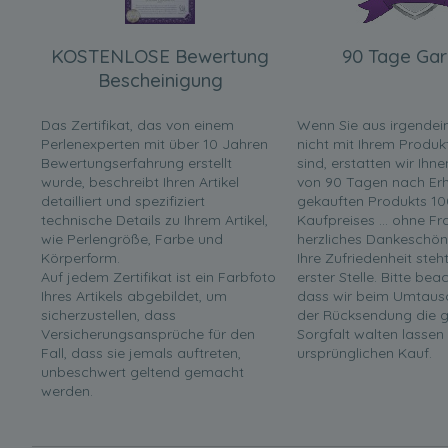
KOSTENLOSE Bewertung
90 Tage Gar
Bescheinigung
Das Zertifikat, das von einem
Wenn Sie aus irgende
Perlenexperten mit über 10 Jahren
nicht mit Ihrem Produk
Bewertungserfahrung erstellt
sind, erstatten wir Ihn
wurde, beschreibt Ihren Artikel
von 90 Tagen nach Erha
detailliert und spezifiziert
gekauften Produkts 10
technische Details zu Ihrem Artikel,
Kaufpreises ... ohne F
wie Perlengröße, Farbe und
herzliches Dankeschön
Körperform.
Ihre Zufriedenheit steh
Auf jedem Zertifikat ist ein Farbfoto
erster Stelle. Bitte bea
Ihres Artikels abgebildet, um
dass wir beim Umtaus
sicherzustellen, dass
der Rücksendung die g
Versicherungsansprüche für den
Sorgfalt walten lassen
Fall, dass sie jemals auftreten,
ursprünglichen Kauf.
unbeschwert geltend gemacht
werden.