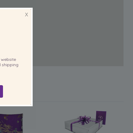
X
website
 shipping