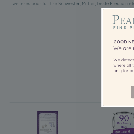
weiteres paar für Ihre Schwester, Mutter, beste Freundin et
GOOD NE
We are r
We detec
where all t
only for 