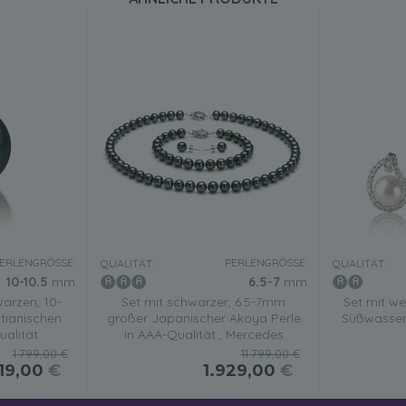
ERLENGRÖSSE:
PERLENGRÖSSE:
QUALITÄT:
QUALITÄT:
10-10.5
mm
6.5-7
mm
warzen, 10-
Set mit schwarzer, 6.5-7mm
Set mit w
tianischen
großer Japanischer Akoya Perle
Süßwasserp
ualität
in AAA-Qualität , Mercedes
1.799,00 €
11.799,00 €
19,00
€
1.929,00
€