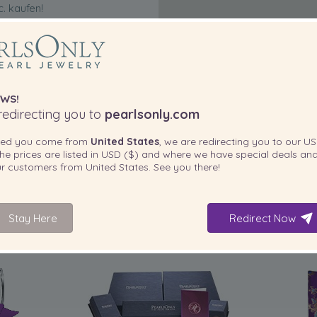
c. kaufen!
WS!
edirecting you to
pearlsonly.com
ted you come from
United States
, we are redirecting you to our
US
he prices are listed in
USD ($)
and where we have special deals and
our customers from
United States
. See you there!
Stay Here
Redirect Now
IN IHREM PRODUKT ENTHALTEN