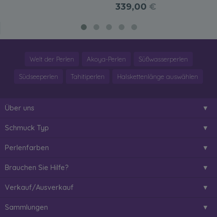
339,00
€
Welt der Perlen
Akoya-Perlen
Süßwasserperlen
Südseeperlen
Tahitiperlen
Halskettenlänge auswählen
Über uns
Schmuck Typ
Perlenfarben
Brauchen Sie Hilfe?
Verkauf/Ausverkauf
Sammlungen