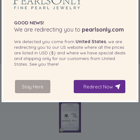
GOOD NEWS!
We are redirecting you to
pearlsonly.com
We detected you come from
United States
, we are
redirecting you to our
US
website where all the prices
are listed in
USD ($)
and where we have special deals
and shipping only for our customers from
United
States
. See you there!
Stay Here
Redirect Now
IN IHREM PRODUKT ENTHALTEN