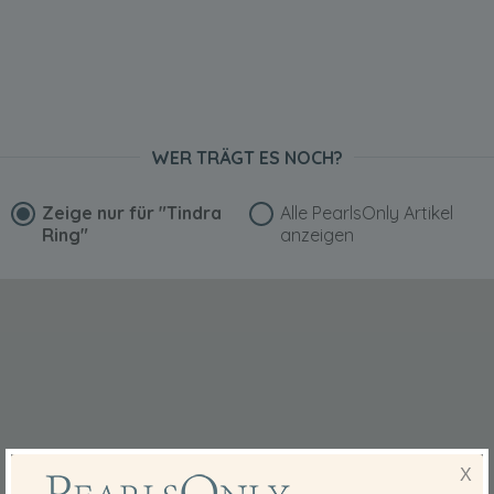
WER TRÄGT ES NOCH?
Zeige nur für
"Tindra
Alle PearlsOnly Artikel
Ring"
anzeigen
X