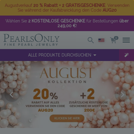
Augustverkauf
20 % Rabatt + 2 GRATISGESCHENKE
. Verwenden
Sie während der Kaufabwicklung den Code
AUG20
Wählen Sie
2 KOSTENLOSE GESCHENKE
für Bestellungen
über
249,00 €
!
0
ALLE PRODUKTE DURCHSUCHEN