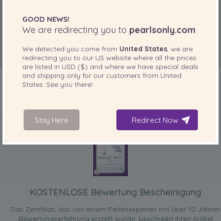
GOOD NEWS!
We are redirecting you to
pearlsonly.com
We detected you come from
United States
, we are
redirecting you to our
US
website where all the prices
are listed in
USD ($)
and where we have special deals
and shipping only for our customers from
United
States
. See you there!
IN IHREM PRODUKT ENTHALTEN
Stay Here
Redirect Now
KOSTENLOSE Bewertung Bescheinigung
Das Zertifikat, das von einem Perlenexperten mit über 10 Jahren
Bewertungserfahrung erstellt wurde, beschreibt Ihren Artikel