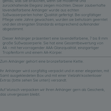
genau, was Sie brauchen, wenn Sie moderne und
zurückhaltende Eleganz zeigen möchten. Dieser zauberhafte
lavendelfarbene Anhänger wurde aus echten
Süßwasserperlen hoher Qualität gefertigt. Bei sorgfältiger
Pflege viele Jahre gewachsen, wurden sie behutsam geerntet
und den strengsten Standards entsprechend aufeinander
abgestimmt.
Dieser Anhänger präsentiert eine lavendelfarbene, 7 bis 8 mm
große Süßwasserperle. Sie hat eine Gesamtbewertung von
AA – mit hervorragender AAA-Glanzqualität, einzigartiger
Tropfenform und einem AA-Körper.
Zum Anhänger gehört eine bronzefarbene Kette.
Ihr Anhänger wird sorgfältig verpackt und in einer eleganten, mit
Samt ausgekleideten Box und mit einer Vielzahl kostenloser
Extras (bitte sehen Sie unten) versandt.
Auf Wunsch verpacken wir Ihren Anhänger gern als Geschenk,
das unvergessen bleibt.