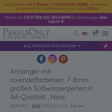
Augustverkauf
20 % Rabatt + 2 GRATISGESCHENKE
. Verwenden
Sie während der Kaufabwicklung den Code
AUG20
Wählen Sie
2 KOSTENLOSE GESCHENKE
für Bestellungen
über
249,00 €
!
0
ALLE PRODUKTE DURCHSUCHEN
Anhänger mit
lavendelfarbenen, 7-8mm
großen Süßwasserperlen in
AA-Qualität , Nina
QUALITÄT:
PERLENGRÖSSE:
7-8
mm