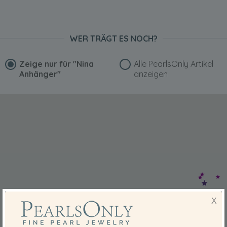
WER TRÄGT ES NOCH?
Zeige nur für
"Nina
Alle PearlsOnly Artikel
Anhänger"
anzeigen
X