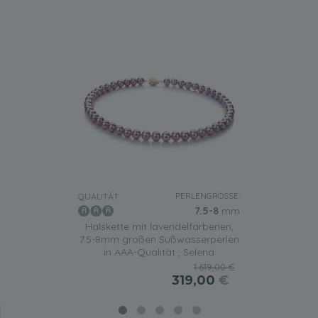
PERLENGRÖSSE:
QUALITÄT:
7.5-8
mm
Halskette mit lavendelfarbenen,
7.5-8mm großen Süßwasserperlen
in AAA-Qualität , Selena
1.619,00 €
319,00
€