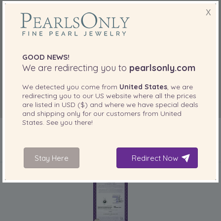
X
GOOD NEWS!
We are redirecting you to
pearlsonly.com
We detected you come from
United States
, we are
redirecting you to our
US
website where all the prices
are listed in
USD ($)
and where we have special deals
and shipping only for our customers from
United
States
. See you there!
Stay Here
Redirect Now
IN IHREM PRODUKT ENTHALTEN