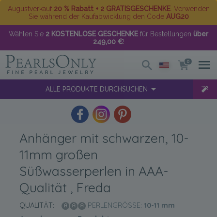
Augustverkauf
20 % Rabatt + 2 GRATISGESCHENKE
. Verwenden
Sie während der Kaufabwicklung den Code
AUG20
Wählen Sie
2 KOSTENLOSE GESCHENKE
für Bestellungen
über
249,00 €
!
0
ALLE PRODUKTE DURCHSUCHEN
Anhänger mit schwarzen, 10-
11mm großen
Süßwasserperlen in AAA-
Qualität , Freda
QUALITÄT:
PERLENGRÖSSE:
10-11
mm