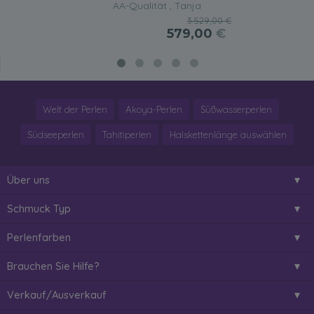
AA-Qualität , Tanja
3.529,00 €
579,00
€
Welt der Perlen
Akoya-Perlen
Süßwasserperlen
Südseeperlen
Tahitiperlen
Halskettenlänge auswählen
Über uns
Schmuck Typ
Perlenfarben
Brauchen Sie Hilfe?
Verkauf/Ausverkauf