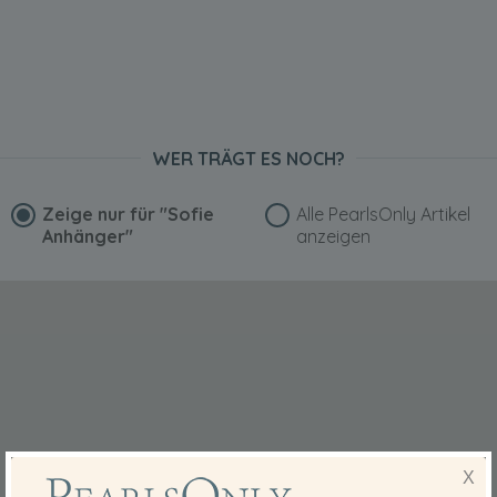
WER TRÄGT ES NOCH?
Zeige nur für
"Sofie
Alle PearlsOnly Artikel
Anhänger"
anzeigen
X