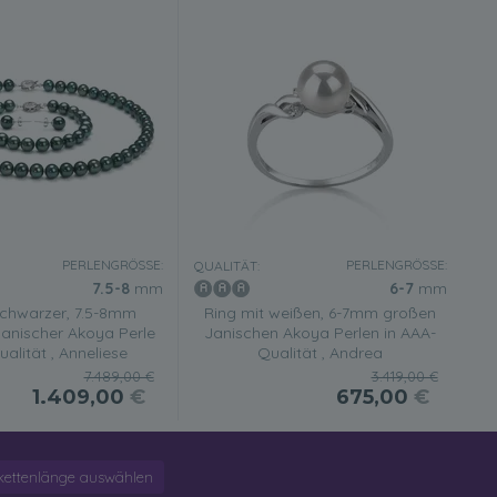
PERLENGRÖSSE:
PERLENGRÖSSE:
QUALITÄT:
7.5-8
mm
6-7
mm
schwarzer, 7.5-8mm
Ring mit weißen, 6-7mm großen
anischer Akoya Perle
Janischen Akoya Perlen in AAA-
ualität , Anneliese
Qualität , Andrea
7.489,00 €
3.419,00 €
1.409,00
€
675,00
€
kettenlänge auswählen