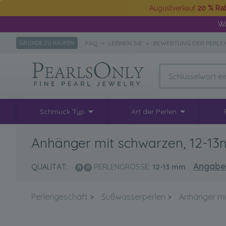
Augustverkauf
20 % Ra
Wä
FAQ
•
LERNEN SIE
•
BEWERTUNG DER PERLE
GRÜNDE ZU KAUFEN
Schmuck Typ
Art der Perlen
Anhänger mit schwarzen, 12-13
Angabe
QUALITÄT:
PERLENGRÖSSE:
12-13
mm
Perlengeschäft
>
Süßwasserperlen
>
Anhänger mi