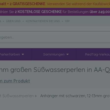
batt + 2 GRATISGESCHENKE
. Verwenden Sie während der Kaufabwi
hlen Sie
2 KOSTENLOSE GESCHENKE
für Bestellungen
über 249,00
N
•
ÜBER UNS
•
KONTAKTIEREN SIE UNS
•
VIP
Perlenfarben
Sammlungen
RedTag-Verkau
mm großen Süßwasserperlen in AA-Qua
n zum Produkt
t Süßwasserperlen
>
Anhänger mit schwarzen, 12-13mm groß