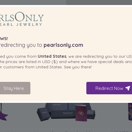
WS!
edirecting you to
pearlsonly.com
ted you come from
United States
, we are redirecting you to our
US
he prices are listed in
USD ($)
and where we have special deals and
our customers from
United States
. See you there!
IN IHREM PRODUKT ENTHALTEN
Stay Here
Redirect Now