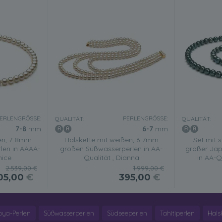
ERLENGRÖSSE:
PERLENGRÖSSE:
QUALITÄT:
QUALITÄT:
7-8
mm
6-7
mm
ßen, 7-8mm
Halskette mit weißen, 6-7mm
Set mit 
len in AAAA-
großen Süßwasserperlen in AA-
großer Jap
nice
Qualität , Dianna
in AA-Q
2.539,00 €
1.999,00 €
05,00
€
395,00
€
oya-Perlen
Süßwasserperlen
Südseeperlen
Tahitiperlen
Hals