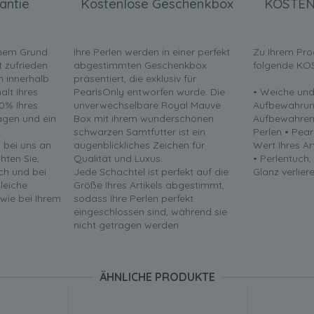
antie
Kostenlose Geschenkbox
KOSTEN
inem Grund
Ihre Perlen werden in einer perfekt
Zu Ihrem Pro
t zufrieden
abgestimmten Geschenkbox
folgende KO
en innerhalb
präsentiert, die exklusiv für
lt Ihres
PearlsOnly entworfen wurde. Die
• Weiche und
0% Ihres
unverwechselbare Royal Mauve
Aufbewahrun
ragen und ein
Box mit ihrem wunderschönen
Aufbewahren 
.
schwarzen Samtfutter ist ein
Perlen • Pea
t bei uns an
augenblickliches Zeichen für
Wert Ihres Ar
chten Sie,
Qualität und Luxus.
• Perlentuch,
ch und bei
Jede Schachtel ist perfekt auf die
Glanz verliere
leiche
Größe Ihres Artikels abgestimmt,
 wie bei Ihrem
sodass Ihre Perlen perfekt
eingeschlossen sind, während sie
nicht getragen werden.
ÄHNLICHE PRODUKTE