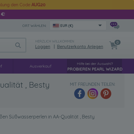
cklung den Code
AUG20
 €
!
ORT WÄHLEN:
EUR (€)
HERZLICH WILLKOMMEN
0
Loggen
|
Benutzerkonto Anlegen
Hilfe bei der Auswahl?
f
Ausverkauf
PROBIEREN PEARL WIZARD
lität , Besty
MIT FREUNDEN TEILEN:
en Süßwasserperlen in AA-Qualität , Besty