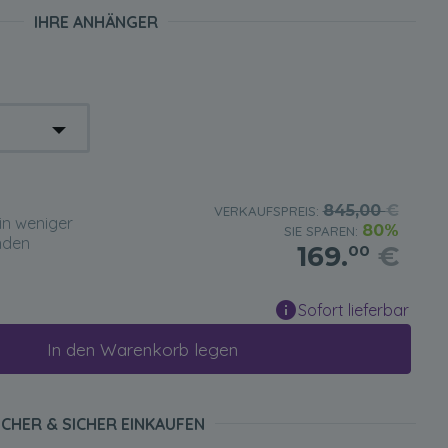
IHRE ANHÄNGER
845,00
€
VERKAUFSPREIS:
in weniger
80%
SIE SPAREN:
nden
169.
€
00
Sofort lieferbar
In den Warenkorb legen
ICHER & SICHER EINKAUFEN