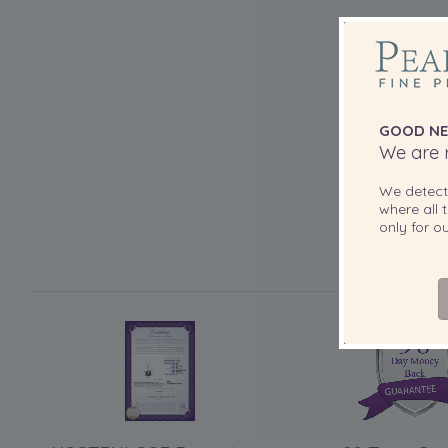
GOOD NE
We are r
We detec
where all t
only for 