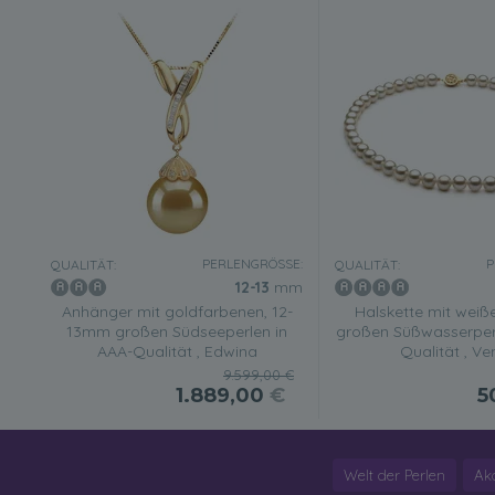
PERLENGRÖSSE:
P
QUALITÄT:
QUALITÄT:
12-13
mm
Anhänger mit goldfarbenen, 12-
Halskette mit wei
13mm großen Südseeperlen in
großen Süßwasserper
AAA-Qualität , Edwina
Qualität , Ve
9.599,00 €
1.889,00
€
5
Welt der Perlen
Ak