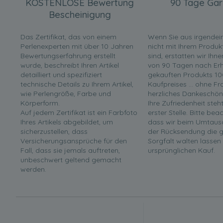
KOSTENLOSE Bewertung
90 Tage Gar
Bescheinigung
Das Zertifikat, das von einem
Wenn Sie aus irgende
Perlenexperten mit über 10 Jahren
nicht mit Ihrem Produk
Bewertungserfahrung erstellt
sind, erstatten wir Ihn
wurde, beschreibt Ihren Artikel
von 90 Tagen nach Erha
detailliert und spezifiziert
gekauften Produkts 10
technische Details zu Ihrem Artikel,
Kaufpreises ... ohne F
wie Perlengröße, Farbe und
herzliches Dankeschön
Körperform.
Ihre Zufriedenheit steh
Auf jedem Zertifikat ist ein Farbfoto
erster Stelle. Bitte bea
Ihres Artikels abgebildet, um
dass wir beim Umtaus
sicherzustellen, dass
der Rücksendung die g
Versicherungsansprüche für den
Sorgfalt walten lassen
Fall, dass sie jemals auftreten,
ursprünglichen Kauf.
unbeschwert geltend gemacht
werden.