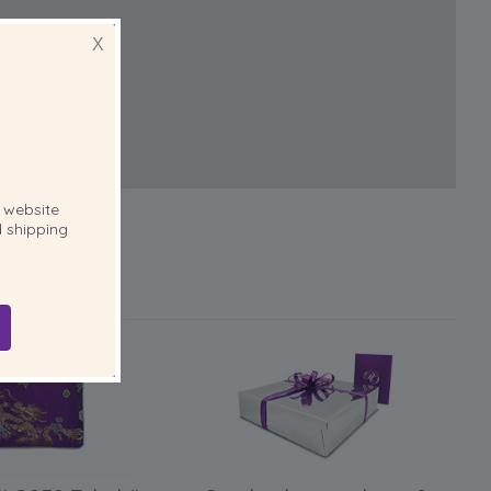
X
website
 shipping