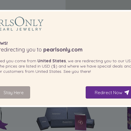
WS!
edirecting you to
pearlsonly.com
ted you come from
United States
, we are redirecting you to our
US
he prices are listed in
USD ($)
and where we have special deals and
our customers from
United States
. See you there!
Stay Here
Redirect Now
IN IHREM PRODUKT ENTHALTEN