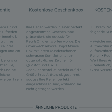
antie
Kostenlose Geschenkbox
KOSTEN
inem Grund
Ihre Perlen werden in einer perfekt
Zu Ihrem Pro
t zufrieden
abgestimmten Geschenkbox
folgende KO
en innerhalb
präsentiert, die exklusiv für
lt Ihres
PearlsOnly entworfen wurde. Die
• Weiche und
0% Ihres
unverwechselbare Royal Mauve
Aufbewahrun
ragen und ein
Box mit ihrem wunderschönen
Aufbewahren 
.
schwarzen Samtfutter ist ein
Perlen • Pea
t bei uns an
augenblickliches Zeichen für
Wert Ihres Ar
chten Sie,
Qualität und Luxus.
• Perlentuch,
ch und bei
Jede Schachtel ist perfekt auf die
Glanz verliere
leiche
Größe Ihres Artikels abgestimmt,
 wie bei Ihrem
sodass Ihre Perlen perfekt
eingeschlossen sind, während sie
nicht getragen werden.
ÄHNLICHE PRODUKTE