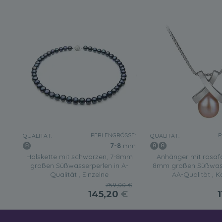
PERLENGRÖSSE:
P
QUALITÄT:
QUALITÄT:
7-8
mm
Halskette mit schwarzen, 7-8mm
Anhänger mit rosafa
großen Süßwasserperlen in A-
8mm großen Süßwass
Qualität , Einzelne
AA-Qualität , K
759,00 €
145,20
€