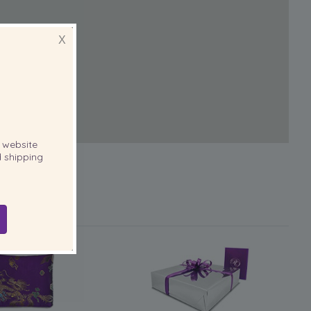
X
website
 shipping