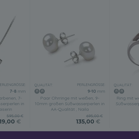
ERLENGRÖSSE:
PERLENGRÖSSE:
QUALITÄT:
QUALITÄT:
7-8
mm
9-10
mm
rbenen, 7-
Paar Ohrringe mit weißen, 9-
Ring mit 
erperlen in
10mm großen Süßwasserperlen in
Süßwasserpe
aiserin
AA-Qualität , Naila
595,00 €
695,00 €
119,00
€
135,00
€