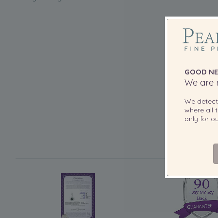
GOOD NE
We are r
We detec
where all t
only for 