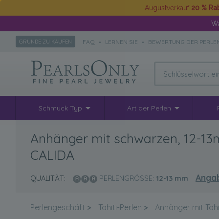
Augustverkauf
20 % Ra
Wä
FAQ
•
LERNEN SIE
•
BEWERTUNG DER PERLE
GRÜNDE ZU KAUFEN
Schmuck Typ
Art der Perlen
Anhänger mit schwarzen, 12-13m
CALIDA
Anga
QUALITÄT:
PERLENGRÖSSE:
12-13
mm
Perlengeschäft
>
Tahiti-Perlen
>
Anhänger mit Tahi