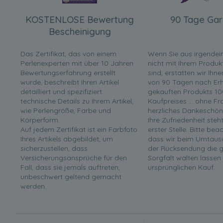
KOSTENLOSE Bewertung
90 Tage Gar
Bescheinigung
Das Zertifikat, das von einem
Wenn Sie aus irgende
Perlenexperten mit über 10 Jahren
nicht mit Ihrem Produk
Bewertungserfahrung erstellt
sind, erstatten wir Ihn
wurde, beschreibt Ihren Artikel
von 90 Tagen nach Erha
detailliert und spezifiziert
gekauften Produkts 10
technische Details zu Ihrem Artikel,
Kaufpreises ... ohne F
wie Perlengröße, Farbe und
herzliches Dankeschön
Körperform.
Ihre Zufriedenheit steh
Auf jedem Zertifikat ist ein Farbfoto
erster Stelle. Bitte bea
Ihres Artikels abgebildet, um
dass wir beim Umtaus
sicherzustellen, dass
der Rücksendung die g
Versicherungsansprüche für den
Sorgfalt walten lassen
Fall, dass sie jemals auftreten,
ursprünglichen Kauf.
unbeschwert geltend gemacht
werden.