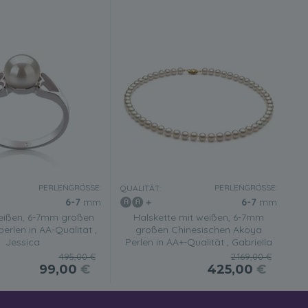
PERLENGRÖSSE:
PERLENGRÖSSE:
QUALITÄT:
6-7
mm
6-7
mm
weißen, 6-7mm großen
Halskette mit weißen, 6-7mm
rlen in AA-Qualität ,
großen Chinesischen Akoya
Jessica
Perlen in AA+-Qualität , Gabriella
495,00 €
2.169,00 €
99,00
€
425,00
€