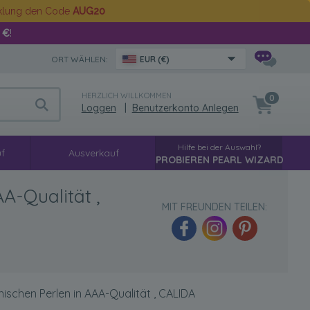
cklung den Code
AUG20
 €
!
ORT WÄHLEN:
EUR (€)
HERZLICH WILLKOMMEN
0
Loggen
|
Benutzerkonto Anlegen
Hilfe bei der Auswahl?
f
Ausverkauf
PROBIEREN PEARL WIZARD
A-Qualität ,
MIT FREUNDEN TEILEN:
ischen Perlen in AAA-Qualität , CALIDA