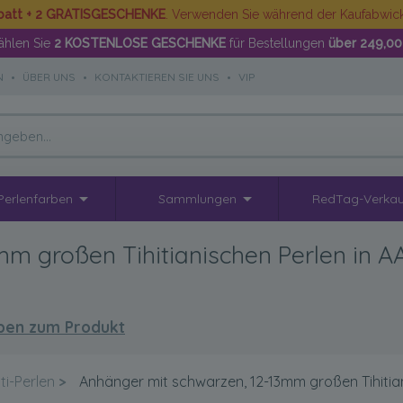
batt + 2 GRATISGESCHENKE
. Verwenden Sie während der Kaufabwi
hlen Sie
2 KOSTENLOSE GESCHENKE
für Bestellungen
über 249,00
N
•
ÜBER UNS
•
KONTAKTIEREN SIE UNS
•
VIP
Perlenfarben
Sammlungen
RedTag-Verkau
m großen Tihitianischen Perlen in AA
ben zum Produkt
ti-Perlen
>
Anhänger mit schwarzen, 12-13mm großen Tihitian