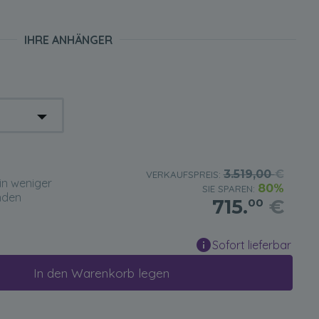
IHRE ANHÄNGER
3.519,00
€
VERKAUFSPREIS:
in weniger
80%
SIE SPAREN:
nden
715.
€
00
Sofort lieferbar
In den Warenkorb legen