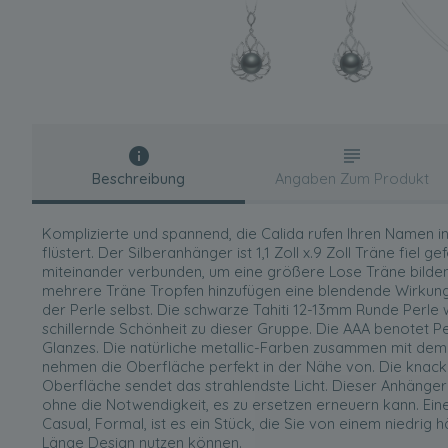
Beschreibung
Angaben Zum Produkt
Komplizierte und spannend, die Calida rufen Ihren Namen in 
flüstert. Der Silberanhänger ist 1,1 Zoll x.9 Zoll Träne fiel 
miteinander verbunden, um eine größere Lose Träne bilden
mehrere Träne Tropfen hinzufügen eine blendende Wirku
der Perle selbst. Die schwarze Tahiti 12-13mm Runde Perle w
schillernde Schönheit zu dieser Gruppe. Die AAA benotet Perl
Glanzes. Die natürliche metallic-Farben zusammen mit dem
nehmen die Oberfläche perfekt in der Nähe von. Die knack
Oberfläche sendet das strahlendste Licht. Dieser Anhänger 
ohne die Notwendigkeit, es zu ersetzen erneuern kann. Ein
Casual, Formal, ist es ein Stück, die Sie von einem niedri
Länge Design nutzen können.