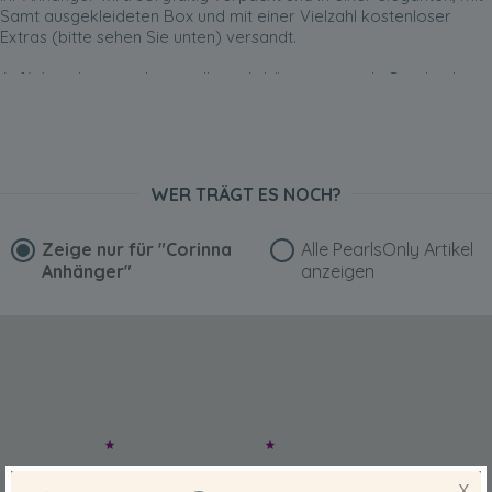
Samt ausgekleideten Box und mit einer Vielzahl kostenloser
Extras (bitte sehen Sie unten) versandt.
Auf Wunsch verpacken wir Ihren Anhänger gern als Geschenk,
das unvergessen bleibt.
WER TRÄGT ES NOCH?
Zeige nur für
"Corinna
Alle PearlsOnly Artikel
Anhänger"
anzeigen
X