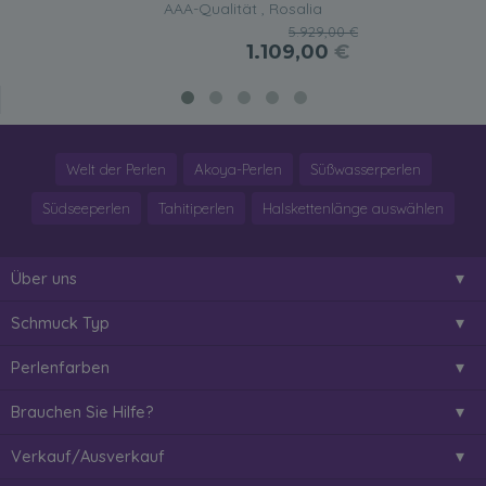
AAA-Qualität , Rosalia
5.929,00 €
1.109,00
€
Welt der Perlen
Akoya-Perlen
Süßwasserperlen
Südseeperlen
Tahitiperlen
Halskettenlänge auswählen
Über uns
Schmuck Typ
Perlenfarben
Brauchen Sie Hilfe?
Verkauf/Ausverkauf