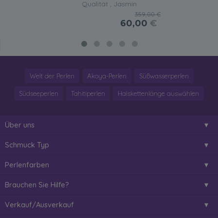
Qualität , Jasmin
359,00 €
60,00
€
Welt der Perlen
Akoya-Perlen
Süßwasserperlen
Südseeperlen
Tahitiperlen
Halskettenlänge auswählen
Über uns
Schmuck Typ
Perlenfarben
Brauchen Sie Hilfe?
Verkauf/Ausverkauf