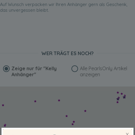
Auf Wunsch verpacken wir Ihren Anhänger gern als Geschenk,
das unvergessen bleibt.
WER TRÄGT ES NOCH?
Zeige nur für
"Kelly
Alle PearlsOnly Artikel
Anhänger"
anzeigen
X