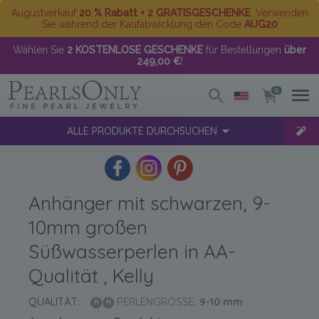
Augustverkauf
20 % Rabatt + 2 GRATISGESCHENKE
. Verwenden
Sie während der Kaufabwicklung den Code
AUG20
Wählen Sie
2 KOSTENLOSE GESCHENKE
für Bestellungen
über
249,00 €
!
0
ALLE PRODUKTE DURCHSUCHEN
Anhänger mit schwarzen, 9-
10mm großen
Süßwasserperlen in AA-
Qualität , Kelly
QUALITÄT:
PERLENGRÖSSE:
9-10
mm