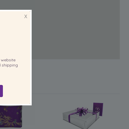
X
website
 shipping