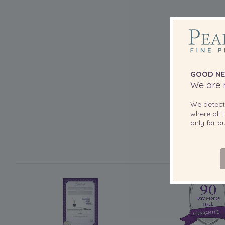
GOOD NE
We are r
We detec
where all t
only for 