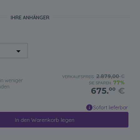
IHRE ANHÄNGER
2.879,00
€
VERKAUFSPREIS:
in weniger
77%
SIE SPAREN:
nden
675.
€
00
Sofort lieferbar
In den Warenkorb legen