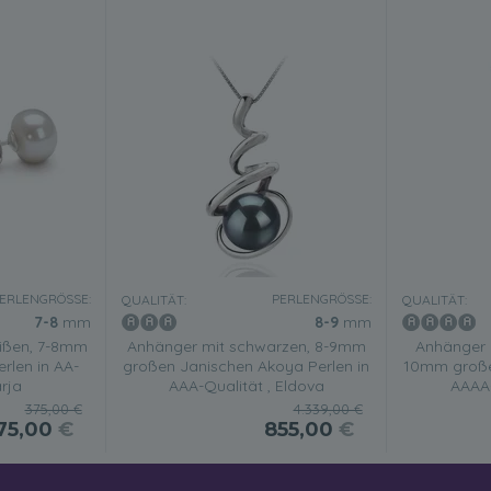
ERLENGRÖSSE:
PERLENGRÖSSE:
QUALITÄT:
QUALITÄT:
7-8
mm
8-9
mm
eißen, 7-8mm
Anhänger mit schwarzen, 8-9mm
Anhänger 
rlen in AA-
großen Janischen Akoya Perlen in
10mm große
arja
AAA-Qualität , Eldova
AAAA-
375,00 €
4.339,00 €
75,00
€
855,00
€