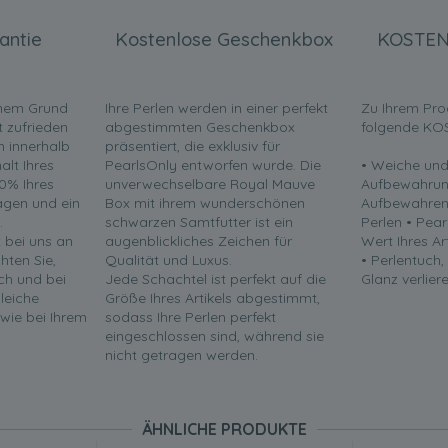
antie
Kostenlose Geschenkbox
KOSTEN
inem Grund
Ihre Perlen werden in einer perfekt
Zu Ihrem Pro
t zufrieden
abgestimmten Geschenkbox
folgende KO
en innerhalb
präsentiert, die exklusiv für
lt Ihres
PearlsOnly entworfen wurde. Die
• Weiche und
0% Ihres
unverwechselbare Royal Mauve
Aufbewahrun
ragen und ein
Box mit ihrem wunderschönen
Aufbewahren 
.
schwarzen Samtfutter ist ein
Perlen • Pea
t bei uns an
augenblickliches Zeichen für
Wert Ihres Ar
chten Sie,
Qualität und Luxus.
• Perlentuch,
ch und bei
Jede Schachtel ist perfekt auf die
Glanz verliere
leiche
Größe Ihres Artikels abgestimmt,
 wie bei Ihrem
sodass Ihre Perlen perfekt
eingeschlossen sind, während sie
nicht getragen werden.
ÄHNLICHE PRODUKTE