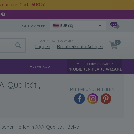
cklung den Code
AUG20
 €
!
ORT WÄHLEN:
EUR (€)
HERZLICH WILLKOMMEN
0
Loggen
|
Benutzerkonto Anlegen
Hilfe bei der Auswahl?
f
Ausverkauf
PROBIEREN PEARL WIZARD
-Qualität ,
MIT FREUNDEN TEILEN:
schen Perlen in AAA-Qualität , Belva