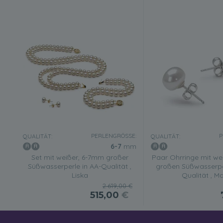
PERLENGRÖSSE:
P
QUALITÄT:
QUALITÄT:
6-7
mm
Set mit weißer, 6-7mm großer
Paar Ohrringe mit w
Süßwasserperle in AA-Qualität ,
großen Süßwasserpe
Liska
Qualität , M
2.619,00 €
515,00
€