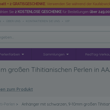
batt + 2 GRATISGESCHENKE
. Verwenden Sie während der Kaufabwi
hlen Sie
2 KOSTENLOSE GESCHENKE
für Bestellungen
über 249,00
N
•
ÜBER UNS
•
KONTAKTIEREN SIE UNS
•
VIP
Perlenfarben
Sammlungen
RedTag-Verkau
 großen Tihitianischen Perlen in AAA
en zum Produkt
ti-Perlen
>
Anhänger mit schwarzen, 9-10mm großen Tihitiani