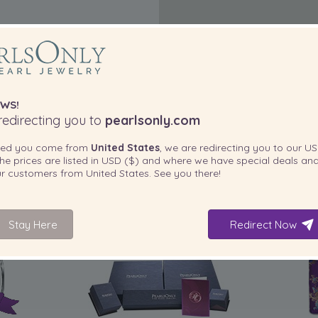
WS!
edirecting you to
pearlsonly.com
ted you come from
United States
, we are redirecting you to our
US
he prices are listed in
USD ($)
and where we have special deals and
our customers from
United States
. See you there!
Stay Here
Redirect Now
IN IHREM PRODUKT ENTHALTEN