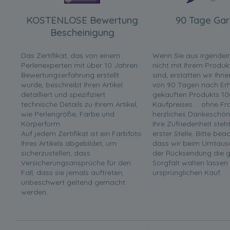
KOSTENLOSE Bewertung
90 Tage Gar
Bescheinigung
Das Zertifikat, das von einem
Wenn Sie aus irgende
Perlenexperten mit über 10 Jahren
nicht mit Ihrem Produk
Bewertungserfahrung erstellt
sind, erstatten wir Ihn
wurde, beschreibt Ihren Artikel
von 90 Tagen nach Erha
detailliert und spezifiziert
gekauften Produkts 10
technische Details zu Ihrem Artikel,
Kaufpreises ... ohne F
wie Perlengröße, Farbe und
herzliches Dankeschön
Körperform.
Ihre Zufriedenheit steh
Auf jedem Zertifikat ist ein Farbfoto
erster Stelle. Bitte bea
Ihres Artikels abgebildet, um
dass wir beim Umtaus
sicherzustellen, dass
der Rücksendung die g
Versicherungsansprüche für den
Sorgfalt walten lassen
Fall, dass sie jemals auftreten,
ursprünglichen Kauf.
unbeschwert geltend gemacht
werden.