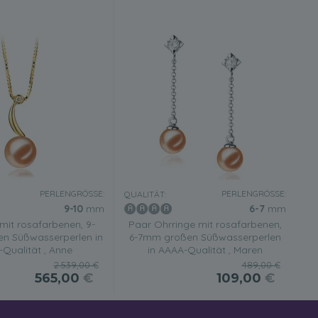
PERLENGRÖSSE:
PERLENGRÖSSE:
QUALITÄT:
9-10
mm
6-7
mm
mit rosafarbenen, 9-
Paar Ohrringe mit rosafarbenen,
n Süßwasserperlen in
6-7mm großen Süßwasserperlen
Qualität , Anne
in AAAA-Qualität , Maren
2.539,00 €
489,00 €
565,00
€
109,00
€