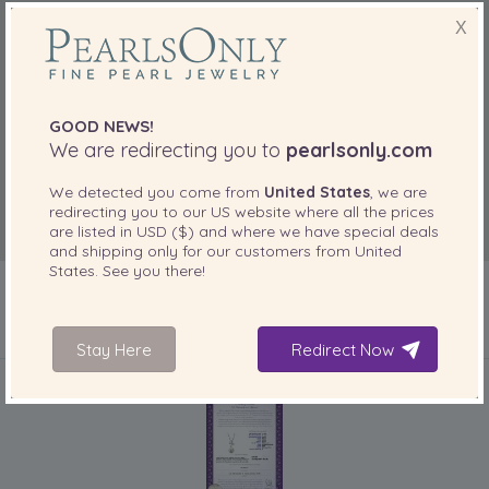
X
GOOD NEWS!
We are redirecting you to
pearlsonly.com
We detected you come from
United States
, we are
redirecting you to our
US
website where all the prices
are listed in
USD ($)
and where we have special deals
and shipping only for our customers from
United
States
. See you there!
Stay Here
Redirect Now
IN IHREM PRODUKT ENTHALTEN