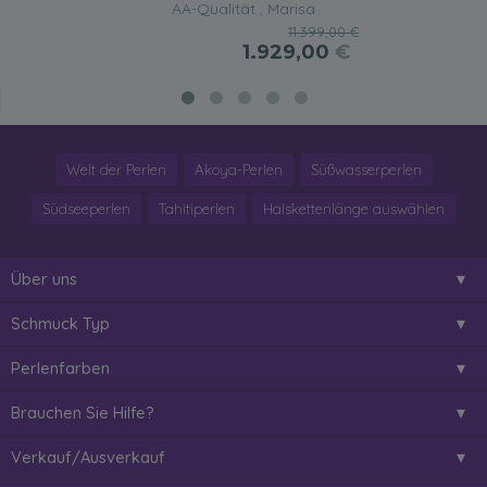
AA-Qualität , Marisa
11.399,00 €
1.929,00
€
Welt der Perlen
Akoya-Perlen
Süßwasserperlen
Südseeperlen
Tahitiperlen
Halskettenlänge auswählen
Über uns
Schmuck Typ
Perlenfarben
Brauchen Sie Hilfe?
Verkauf/Ausverkauf