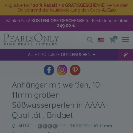
Augustverkauf
20 % Rabatt + 2 GRATISGESCHENKE
. Verwenden
Sie während der Kaufabwicklung den Code
AUG20
Wählen Sie
2 KOSTENLOSE GESCHENKE
für Bestellungen
über
249,00 €
!
0
ALLE PRODUKTE DURCHSUCHEN
Anhänger mit weißen, 10-
11mm großen
Süßwasserperlen in AAAA-
Qualität , Bridget
QUALITÄT:
PERLENGRÖSSE:
10-11
mm