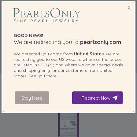
X
GOOD NEWS!
We are redirecting you to
pearlsonly.com
We detected you come from
United States
, we are
redirecting you to our
US
website where all the prices
are listed in
USD ($)
and where we have special deals
and shipping only for our customers from
United
States
. See you there!
Stay Here
Redirect Now
IN IHREM PRODUKT ENTHALTEN