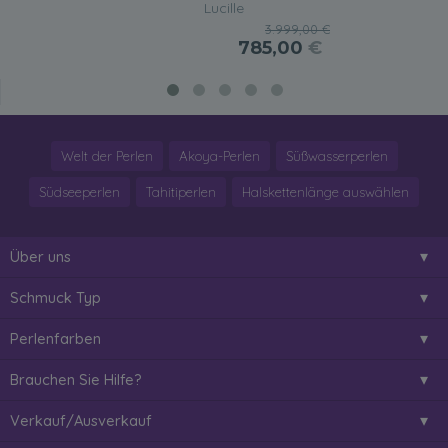
Lucille
3.999,00 €
785,00
€
Welt der Perlen
Akoya-Perlen
Süßwasserperlen
Südseeperlen
Tahitiperlen
Halskettenlänge auswählen
Über uns
Schmuck Typ
Perlenfarben
Brauchen Sie Hilfe?
Verkauf/Ausverkauf