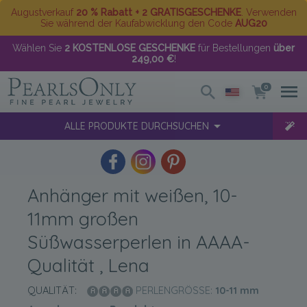
Augustverkauf
20 % Rabatt + 2 GRATISGESCHENKE
. Verwenden
Sie während der Kaufabwicklung den Code
AUG20
Wählen Sie
2 KOSTENLOSE GESCHENKE
für Bestellungen
über
249,00 €
!
0
ALLE PRODUKTE DURCHSUCHEN
Anhänger mit weißen, 10-
11mm großen
Süßwasserperlen in AAAA-
Qualität , Lena
QUALITÄT:
PERLENGRÖSSE:
10-11
mm