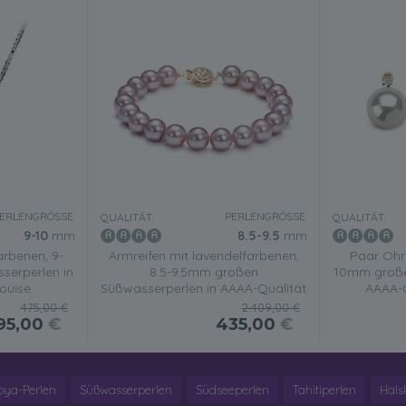
ERLENGRÖSSE:
PERLENGRÖSSE:
QUALITÄT:
QUALITÄT:
9-10
mm
8.5-9.5
mm
rbenen, 9-
Armreifen mit lavendelfarbenen,
Paar Ohrr
erperlen in
8.5-9.5mm großen
10mm große
Louise
Süßwasserperlen in AAAA-Qualität
AAAA-Qu
475,00 €
2.409,00 €
95,00
€
435,00
€
oya-Perlen
Süßwasserperlen
Südseeperlen
Tahitiperlen
Hals