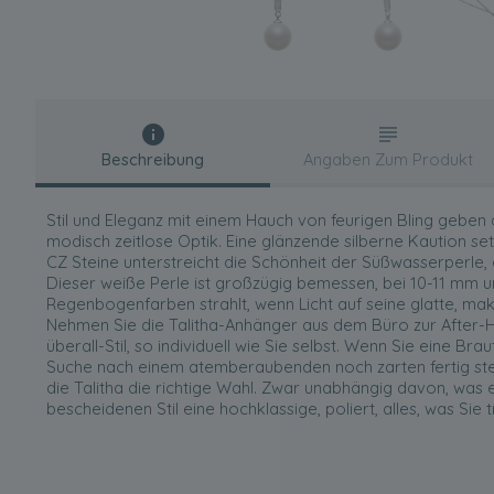
Beschreibung
Angaben Zum Produkt
Stil und Eleganz mit einem Hauch von feurigen Bling geben 
modisch zeitlose Optik. Eine glänzende silberne Kaution se
CZ Steine unterstreicht die Schönheit der Süßwasserperle, 
Dieser weiße Perle ist großzügig bemessen, bei 10-11 mm u
Regenbogenfarben strahlt, wenn Licht auf seine glatte, make
Nehmen Sie die Talitha-Anhänger aus dem Büro zur After-Hou
überall-Stil, so individuell wie Sie selbst. Wenn Sie eine Bra
Suche nach einem atemberaubenden noch zarten fertig stell
die Talitha die richtige Wahl. Zwar unabhängig davon, was e
bescheidenen Stil eine hochklassige, poliert, alles, was Sie 