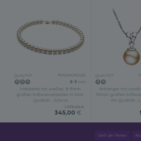
PERLENGRÖSSE:
P
QUALITÄT:
QUALITÄT:
8-9
mm
Halskette mit weißen, 8-9mm
Anhänger mit rosafa
großen Süßwasserperlen in AAA-
10mm großen Süßwass
Qualität , Soluna
AA-Qualität , 
1.779,00 €
345,00
€
Welt der Perlen
Ak