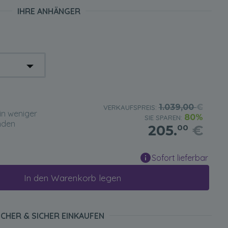
IHRE ANHÄNGER
1.039,00
€
VERKAUFSPREIS:
in weniger
80%
SIE SPAREN:
nden
205.
€
00
Sofort lieferbar
In den Warenkorb legen
ICHER & SICHER EINKAUFEN