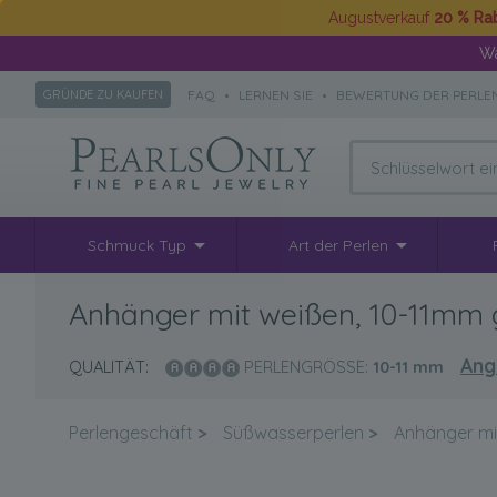
Augustverkauf
20 % Ra
Wä
FAQ
•
LERNEN SIE
•
BEWERTUNG DER PERLE
GRÜNDE ZU KAUFEN
Schmuck Typ
Art der Perlen
Anhänger mit weißen, 10-11mm g
Ang
QUALITÄT:
PERLENGRÖSSE:
10-11
mm
Perlengeschäft
>
Süßwasserperlen
>
Anhänger mi