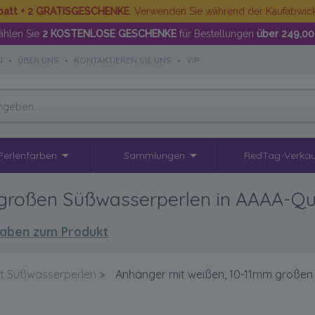
batt + 2 GRATISGESCHENKE
. Verwenden Sie während der Kaufabwi
hlen Sie
2 KOSTENLOSE GESCHENKE
für Bestellungen
über 249,00
N
•
ÜBER UNS
•
KONTAKTIEREN SIE UNS
•
VIP
Perlenfarben
Sammlungen
RedTag-Verkau
roßen Süßwasserperlen in AAAA-Quali
aben zum Produkt
t Süßwasserperlen
>
Anhänger mit weißen, 10-11mm großen S