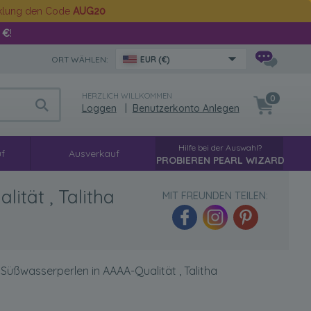
cklung den Code
AUG20
 €
!
ORT WÄHLEN:
EUR (€)
HERZLICH WILLKOMMEN
0
Loggen
|
Benutzerkonto Anlegen
Hilfe bei der Auswahl?
f
Ausverkauf
PROBIEREN PEARL WIZARD
tät , Talitha
MIT FREUNDEN TEILEN:
üßwasserperlen in AAAA-Qualität , Talitha