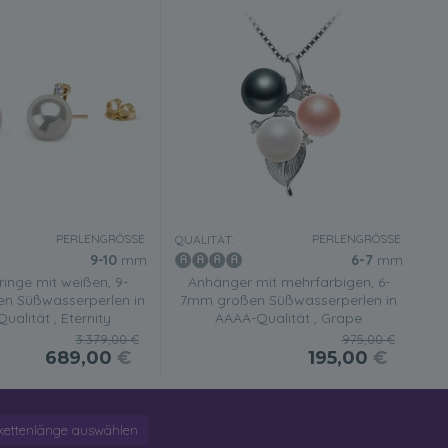
PERLENGRÖSSE:
PERLENGRÖSSE:
QUALITÄT:
9-10
mm
6-7
mm
inge mit weißen, 9-
Anhänger mit mehrfarbigen, 6-
n Süßwasserperlen in
7mm großen Süßwasserperlen in
alität , Eternity
AAAA-Qualität , Grape
3.379,00 €
975,00 €
689,00
€
195,00
€
kettenlänge auswählen