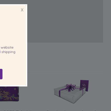
X
website
 shipping