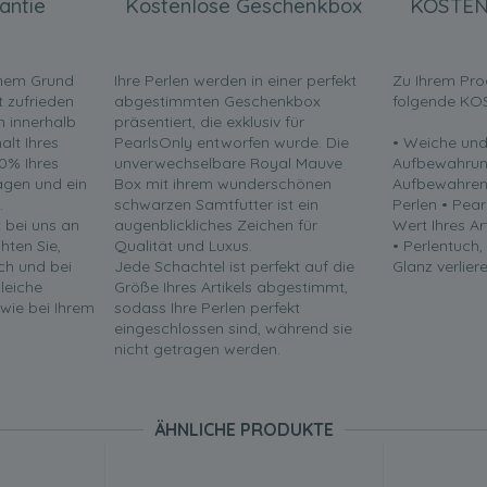
antie
Kostenlose Geschenkbox
KOSTEN
inem Grund
Ihre Perlen werden in einer perfekt
Zu Ihrem Pro
t zufrieden
abgestimmten Geschenkbox
folgende KO
en innerhalb
präsentiert, die exklusiv für
lt Ihres
PearlsOnly entworfen wurde. Die
• Weiche und
0% Ihres
unverwechselbare Royal Mauve
Aufbewahrun
ragen und ein
Box mit ihrem wunderschönen
Aufbewahren 
.
schwarzen Samtfutter ist ein
Perlen • Pea
t bei uns an
augenblickliches Zeichen für
Wert Ihres Ar
chten Sie,
Qualität und Luxus.
• Perlentuch,
ch und bei
Jede Schachtel ist perfekt auf die
Glanz verliere
leiche
Größe Ihres Artikels abgestimmt,
 wie bei Ihrem
sodass Ihre Perlen perfekt
eingeschlossen sind, während sie
nicht getragen werden.
ÄHNLICHE PRODUKTE