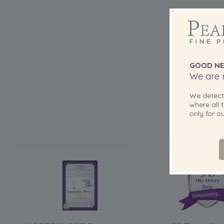
GOOD NE
We are r
We detec
where all t
only for 