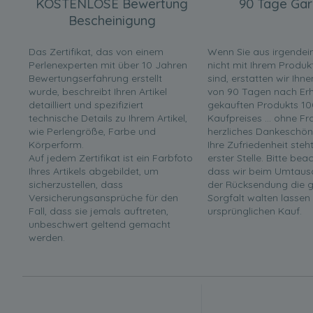
KOSTENLOSE Bewertung
90 Tage Gar
Bescheinigung
Das Zertifikat, das von einem
Wenn Sie aus irgende
Perlenexperten mit über 10 Jahren
nicht mit Ihrem Produk
Bewertungserfahrung erstellt
sind, erstatten wir Ihn
wurde, beschreibt Ihren Artikel
von 90 Tagen nach Erha
detailliert und spezifiziert
gekauften Produkts 10
technische Details zu Ihrem Artikel,
Kaufpreises ... ohne F
wie Perlengröße, Farbe und
herzliches Dankeschön
Körperform.
Ihre Zufriedenheit steh
Auf jedem Zertifikat ist ein Farbfoto
erster Stelle. Bitte bea
Ihres Artikels abgebildet, um
dass wir beim Umtaus
sicherzustellen, dass
der Rücksendung die g
Versicherungsansprüche für den
Sorgfalt walten lassen
Fall, dass sie jemals auftreten,
ursprünglichen Kauf.
unbeschwert geltend gemacht
werden.