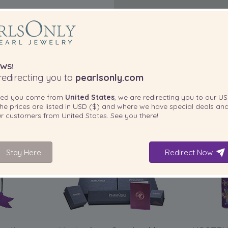
WS!
edirecting you to
pearlsonly.com
ted you come from
United States
, we are redirecting you to our
US
he prices are listed in
USD ($)
and where we have special deals and
our customers from
United States
. See you there!
IN IHREM PRODUKT ENTHALTEN
Stay Here
Redirect Now