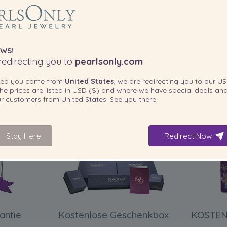
, das unvergessen bleibt.
WS!
edirecting you to
pearlsonly.com
ted you come from
United States
, we are redirecting you to our
US
he prices are listed in
USD ($)
and where we have special deals and
our customers from
United States
. See you there!
IN IHREM PRODUKT ENTHALTEN
Stay Here
Redirect Now
antie
Kostenlose Geschenkbox
KOSTEN