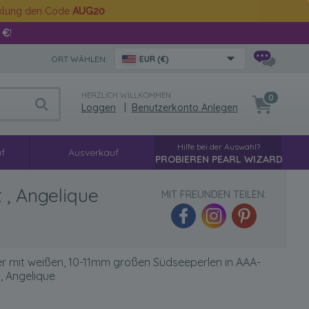
cklung den Code
AUG20
 €
!
ORT WÄHLEN:
EUR (€)
HERZLICH WILLKOMMEN
0
Loggen
|
Benutzerkonto Anlegen
Hilfe bei der Auswahl?
f
Ausverkauf
PROBIEREN PEARL WIZARD
 , Angelique
MIT FREUNDEN TEILEN:
r mit weißen, 10-11mm großen Südseeperlen in AAA-
 , Angelique