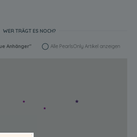
WER TRÄGT ES NOCH?
que Anhänger"
Alle PearlsOnly Artikel anzeigen