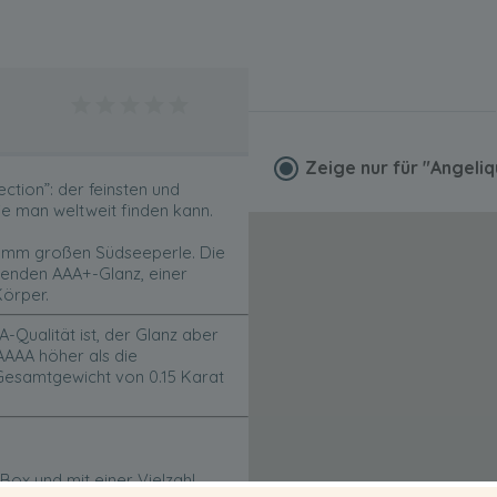
Zeige nur für
"Angeli
ction”: der feinsten und
e man weltweit finden kann.
11 mm großen Südseeperle. Die
enden AAA+-Glanz, einer
örper.
Qualität ist, der Glanz aber
AAAA höher als die
Gesamtgewicht von 0.15 Karat
Box und mit einer Vielzahl