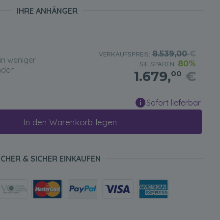
IHRE ANHÄNGER
8.539,00
€
VERKAUFSPREIS:
in weniger
80%
SIE SPAREN:
nden
1.679,
€
00
Sofort lieferbar
In den Warenkorb legen
ICHER & SICHER EINKAUFEN