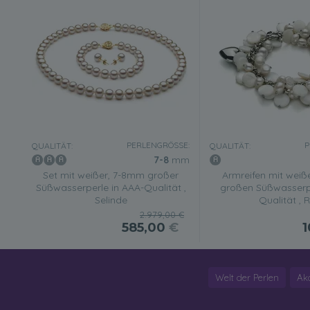
PERLENGRÖSSE:
P
QUALITÄT:
QUALITÄT:
7-8
mm
Set mit weißer, 7-8mm großer
Armreifen mit wei
Süßwasserperle in AAA-Qualität ,
großen Süßwasserpe
Selinde
Qualität , R
2.979,00 €
585,00
€
1
Welt der Perlen
Ak