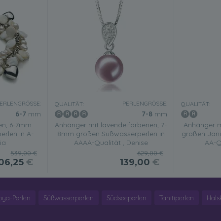
ERLENGRÖSSE:
PERLENGRÖSSE:
QUALITÄT:
QUALITÄT:
6-7
mm
7-8
mm
ßen, 6-7mm
Anhänger mit lavendelfarbenen, 7-
Anhänger m
rlen in A-
8mm großen Süßwasserperlen in
großen Jani
ia
AAAA-Qualität , Denise
AA-Qu
539,00 €
629,00 €
06,25
€
139,00
€
oya-Perlen
Süßwasserperlen
Südseeperlen
Tahitiperlen
Hals