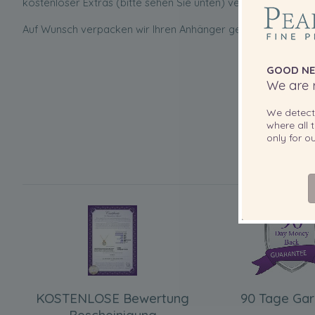
kostenloser Extras (bitte sehen Sie unten) versandt.
Auf Wunsch verpacken wir Ihren Anhänger gern als Geschenk
GOOD NE
We are r
We detec
where all t
only for 
KOSTENLOSE Bewertung
90 Tage Gar