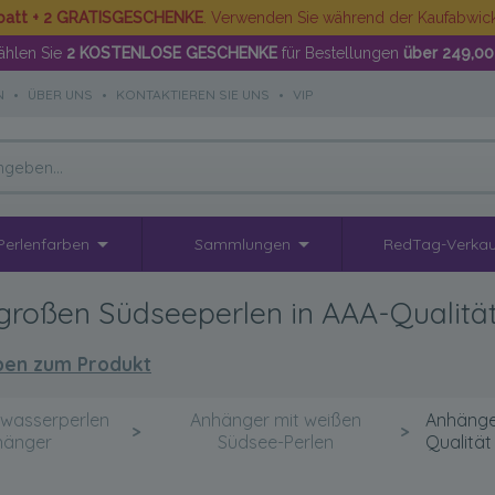
batt + 2 GRATISGESCHENKE
. Verwenden Sie während der Kaufabwi
hlen Sie
2 KOSTENLOSE GESCHENKE
für Bestellungen
über 249,00
N
•
ÜBER UNS
•
KONTAKTIEREN SIE UNS
•
VIP
Perlenfarben
Sammlungen
RedTag-Verkau
roßen Südseeperlen in AAA-Qualität
en zum Produkt
wasserperlen
Anhänger mit weißen
Anhänge
>
>
hänger
Südsee-Perlen
Qualität