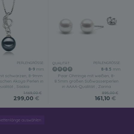
PERLENGRÖSSE:
PERLENGRÖSSE:
QUALITÄT:
8-9
mm
8-8.5
mm
it schwarzen, 8-9mm
Paar Ohrringe mit weißen, 8-
schen Akoya Perlen in
8.5mm großen Süßwasserperlen
alität , Saskia
in AAAA-Qualität , Zarina
1.469,00 €
895,00 €
299,00
€
161,10
€
kettenlänge auswählen