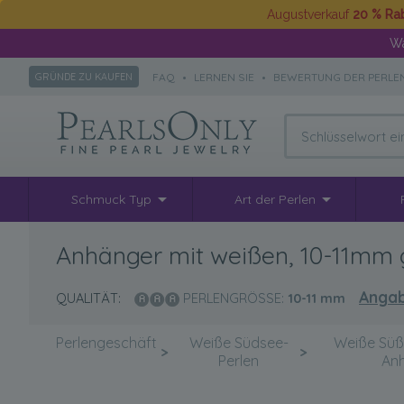
Augustverkauf
20 % Ra
Wä
FAQ
•
LERNEN SIE
•
BEWERTUNG DER PERLE
GRÜNDE ZU KAUFEN
Schmuck Typ
Art der Perlen
Anhänger mit weißen, 10-11mm g
Angab
QUALITÄT:
PERLENGRÖSSE:
10-11
mm
Perlengeschäft
Weiße Südsee-
Weiße Süß
>
>
Perlen
An