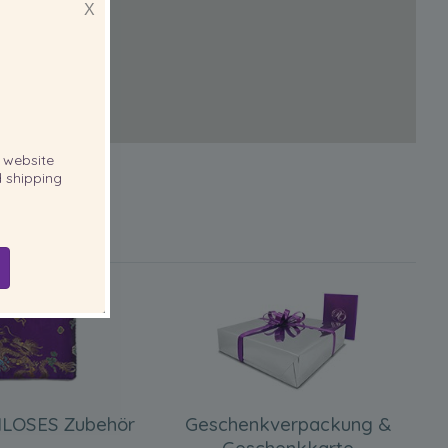
X
website
 shipping
LOSES Zubehör
Geschenkverpackung &