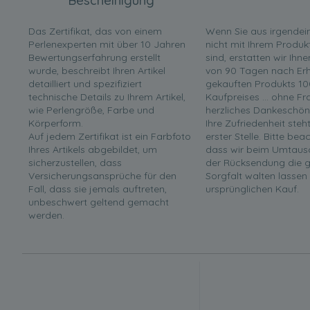
Bescheinigung
Das Zertifikat, das von einem
Wenn Sie aus irgende
Perlenexperten mit über 10 Jahren
nicht mit Ihrem Produk
Bewertungserfahrung erstellt
sind, erstatten wir Ihn
wurde, beschreibt Ihren Artikel
von 90 Tagen nach Erha
detailliert und spezifiziert
gekauften Produkts 10
technische Details zu Ihrem Artikel,
Kaufpreises ... ohne F
wie Perlengröße, Farbe und
herzliches Dankeschön
Körperform.
Ihre Zufriedenheit steh
Auf jedem Zertifikat ist ein Farbfoto
erster Stelle. Bitte bea
Ihres Artikels abgebildet, um
dass wir beim Umtaus
sicherzustellen, dass
der Rücksendung die g
Versicherungsansprüche für den
Sorgfalt walten lassen
Fall, dass sie jemals auftreten,
ursprünglichen Kauf.
unbeschwert geltend gemacht
werden.