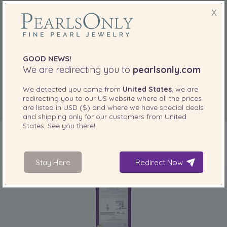
X
GOOD NEWS!
We are redirecting you to
pearlsonly.com
We detected you come from
United States
, we are
redirecting you to our
US
website where all the prices
are listed in
USD ($)
and where we have special deals
and shipping only for our customers from
United
States
. See you there!
Stay Here
Redirect Now
IN IHREM PRODUKT ENTHALTEN