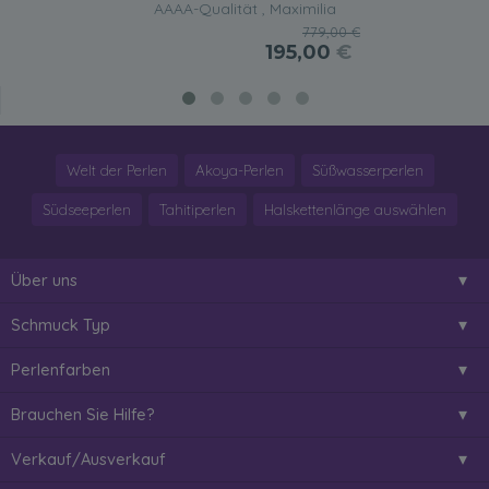
AAAA-Qualität , Maximilia
779,00 €
195,00
€
Welt der Perlen
Akoya-Perlen
Süßwasserperlen
Südseeperlen
Tahitiperlen
Halskettenlänge auswählen
Über uns
Schmuck Typ
Perlenfarben
Brauchen Sie Hilfe?
Verkauf/Ausverkauf