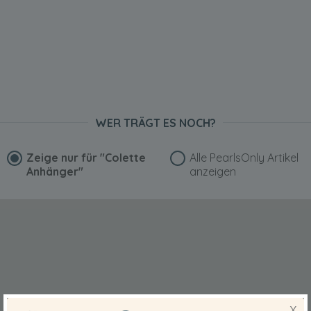
WER TRÄGT ES NOCH?
Zeige nur für
"Colette
Alle PearlsOnly Artikel
Anhänger"
anzeigen
X