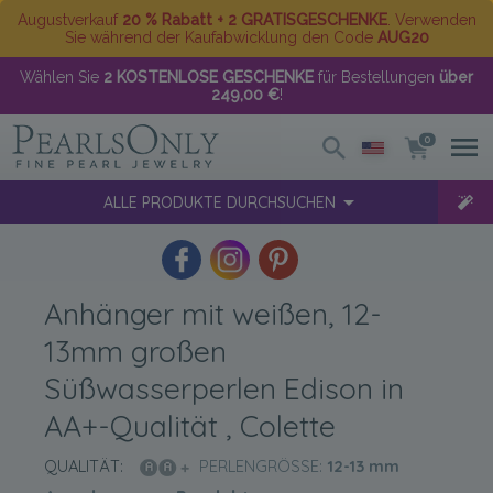
Augustverkauf
20 % Rabatt + 2 GRATISGESCHENKE
. Verwenden
Sie während der Kaufabwicklung den Code
AUG20
Wählen Sie
2 KOSTENLOSE GESCHENKE
für Bestellungen
über
249,00 €
!
0
ALLE PRODUKTE DURCHSUCHEN
Anhänger mit weißen, 12-
13mm großen
Süßwasserperlen Edison in
AA+-Qualität , Colette
QUALITÄT:
PERLENGRÖSSE:
12-13
mm