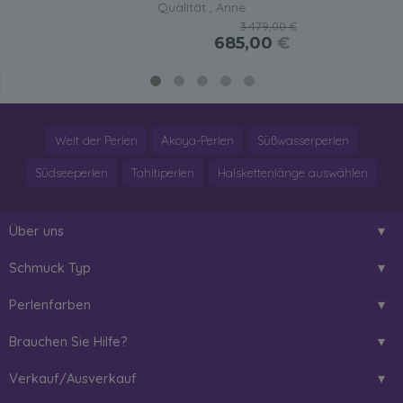
Qualität , Anne
3.479,00 €
685,00
€
Welt der Perlen
Akoya-Perlen
Süßwasserperlen
Südseeperlen
Tahitiperlen
Halskettenlänge auswählen
Über uns
Schmuck Typ
Perlenfarben
Brauchen Sie Hilfe?
Verkauf/Ausverkauf