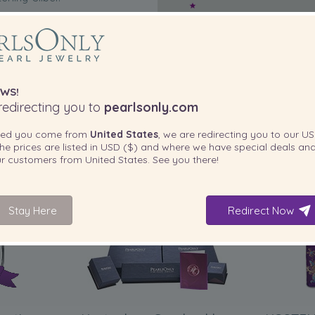
n, mit Samt ausgekleideten Box
ten) versandt.
, das unvergessen bleibt.
WS!
edirecting you to
pearlsonly.com
ted you come from
United States
, we are redirecting you to our
US
he prices are listed in
USD ($)
and where we have special deals and
our customers from
United States
. See you there!
IN IHREM PRODUKT ENTHALTEN
Stay Here
Redirect Now