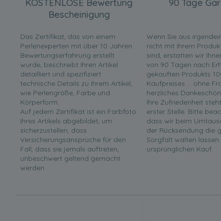
KOSTENLOSE Bewertung
90 Tage Gar
Bescheinigung
Das Zertifikat, das von einem
Wenn Sie aus irgende
Perlenexperten mit über 10 Jahren
nicht mit Ihrem Produk
Bewertungserfahrung erstellt
sind, erstatten wir Ihn
wurde, beschreibt Ihren Artikel
von 90 Tagen nach Erha
detailliert und spezifiziert
gekauften Produkts 10
technische Details zu Ihrem Artikel,
Kaufpreises ... ohne F
wie Perlengröße, Farbe und
herzliches Dankeschön
Körperform.
Ihre Zufriedenheit steh
Auf jedem Zertifikat ist ein Farbfoto
erster Stelle. Bitte bea
Ihres Artikels abgebildet, um
dass wir beim Umtaus
sicherzustellen, dass
der Rücksendung die g
Versicherungsansprüche für den
Sorgfalt walten lassen
Fall, dass sie jemals auftreten,
ursprünglichen Kauf.
unbeschwert geltend gemacht
werden.