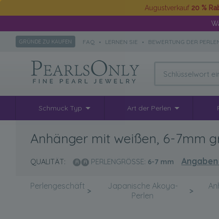
Augustverkauf
20 % Ra
Wä
FAQ
•
LERNEN SIE
•
BEWERTUNG DER PERLE
GRÜNDE ZU KAUFEN
Schmuck Typ
Art der Perlen
Anhänger mit weißen, 6-7mm gr
Angaben
QUALITÄT:
PERLENGRÖSSE:
6-7
mm
Perlengeschäft
Japanische Akoya-
An
>
>
Perlen