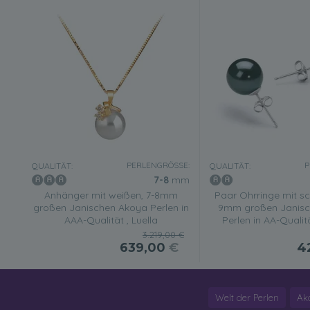
PERLENGRÖSSE:
P
QUALITÄT:
QUALITÄT:
7-8
mm
Anhänger mit weißen, 7-8mm
Paar Ohrringe mit sc
großen Janischen Akoya Perlen in
9mm großen Janisc
AAA-Qualität , Luella
Perlen in AA-Qualit
3.219,00 €
639,00
€
4
Welt der Perlen
Ak