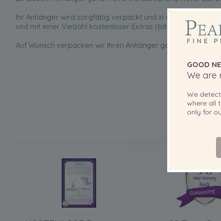
Ihr Anhänger wird sorgfältig verpackt und in einer elegante
und mit einer Vielzahl kostenloser Extras (bitte sehen Sie un
Auf Wunsch verpacken wir Ihren Anhänger gern als Geschenk
GOOD NE
We are r
We detec
where all t
only for 