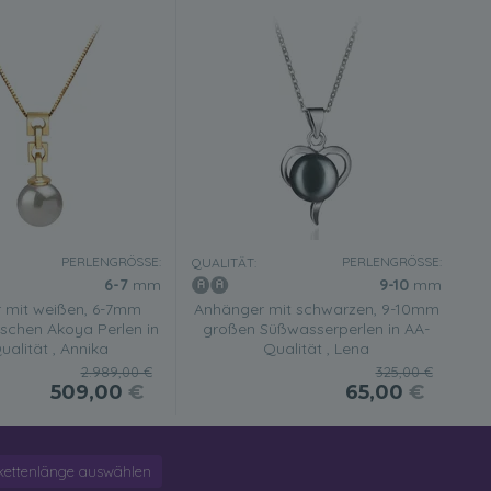
PERLENGRÖSSE:
PERLENGRÖSSE:
QUALITÄT:
6-7
mm
9-10
mm
 mit weißen, 6-7mm
Anhänger mit schwarzen, 9-10mm
schen Akoya Perlen in
großen Süßwasserperlen in AA-
alität , Annika
Qualität , Lena
2.989,00 €
325,00 €
509,00
€
65,00
€
kettenlänge auswählen