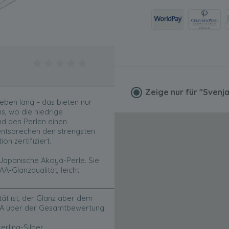
Zeige nur für
"Svenj
Leben lang – das bieten nur
, wo die niedrige
d den Perlen einen
 entsprechen den strengsten
n zertifiziert.
 Japanische Akoya-Perle. Sie
-Glanzqualität, leicht
ät ist, der Glanz aber dem
AAA über der Gesamtbewertung.
ling-Silber.