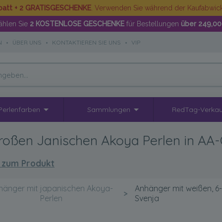
batt + 2 GRATISGESCHENKE
. Verwenden Sie während der Kaufabwi
hlen Sie
2 KOSTENLOSE GESCHENKE
für Bestellungen
über 249,00
N
•
ÜBER UNS
•
KONTAKTIEREN SIE UNS
•
VIP
Perlenfarben
Sammlungen
RedTag-Verkau
oßen Janischen Akoya Perlen in AA-Q
 zum Produkt
hänger mit japanischen Akoya-
Anhänger mit weißen, 6
>
Perlen
Svenja