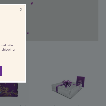
X
website
 shipping