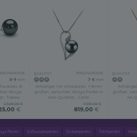
ERLENGRÖSSE:
PERLENGRÖSSE:
QUALITÄT:
QUALITÄT:
8-9
mm
7-8
mm
hwarzen, 8-
Anhänger mit schwarzen, 7-8mm
Anhänger
hen Akoya
großen Janischen Akoya Perlen in
großen Jani
ät , Tabea
AAA-Qualität , Carlin
AA-Qu
2.569,00 €
4.139,00 €
25,00
€
819,00
€
oya-Perlen
Süßwasserperlen
Südseeperlen
Tahitiperlen
Hals