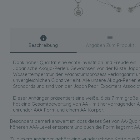
Beschreibung
Angaben Zum Produkt
Dank hoher Qualität eine echte Investition und Freude ein 
Japanische Akoya-Perlen. Gewachsen vor der Küste Japans
Wassertemperatur den Wachstumsprozess verlangsamt un
unvergleichlichen Glanz verleiht. Alle unsere Akoya-Perlen
Standards und sind von der Japan Pearl Exporters Associatio
Dieser Anhänger präsentiert eine weiße, 6 bis 7 mm große
hat eine Gesamtbewertung von AA – mit hervorragender AAA
unrunder AAA-Form und einem AA-Körper.
Besonders bemerkenswert ist, dass dieses Set von AA-Qualit
höheren AAA-Level entspricht und auch die Form liegt mit 
Zu diesem Anhänger gehört eine wunderschöne Kette aus Ster