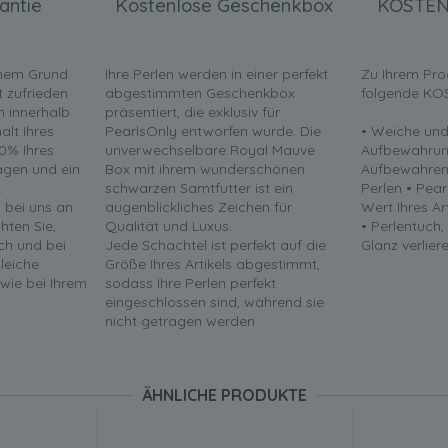
antie
Kostenlose Geschenkbox
KOSTEN
inem Grund
Ihre Perlen werden in einer perfekt
Zu Ihrem Pro
t zufrieden
abgestimmten Geschenkbox
folgende KO
en innerhalb
präsentiert, die exklusiv für
lt Ihres
PearlsOnly entworfen wurde. Die
• Weiche und
0% Ihres
unverwechselbare Royal Mauve
Aufbewahrun
ragen und ein
Box mit ihrem wunderschönen
Aufbewahren 
.
schwarzen Samtfutter ist ein
Perlen • Pea
t bei uns an
augenblickliches Zeichen für
Wert Ihres Ar
chten Sie,
Qualität und Luxus.
• Perlentuch,
ch und bei
Jede Schachtel ist perfekt auf die
Glanz verliere
leiche
Größe Ihres Artikels abgestimmt,
 wie bei Ihrem
sodass Ihre Perlen perfekt
eingeschlossen sind, während sie
nicht getragen werden.
ÄHNLICHE PRODUKTE