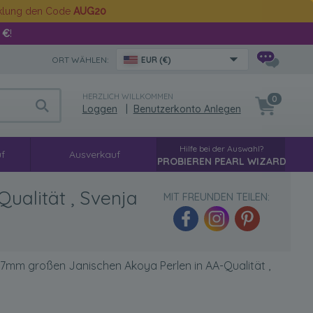
cklung den Code
AUG20
 €
!
ORT WÄHLEN:
EUR (€)
HERZLICH WILLKOMMEN
0
Loggen
|
Benutzerkonto Anlegen
Hilfe bei der Auswahl?
f
Ausverkauf
PROBIEREN PEARL WIZARD
ualität , Svenja
MIT FREUNDEN TEILEN:
-7mm großen Janischen Akoya Perlen in AA-Qualität ,