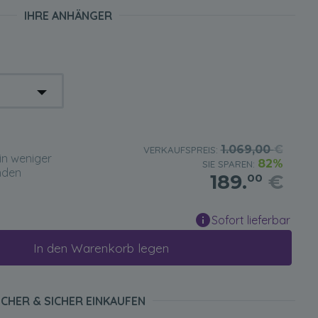
IHRE ANHÄNGER
1.069,00
€
VERKAUFSPREIS:
in weniger
82%
SIE SPAREN:
nden
189.
€
00
Sofort lieferbar
In den Warenkorb legen
ICHER & SICHER EINKAUFEN