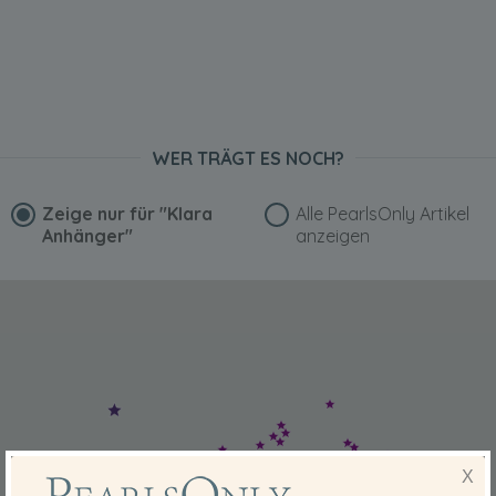
WER TRÄGT ES NOCH?
Zeige nur für
"Klara
Alle PearlsOnly Artikel
Anhänger"
anzeigen
X