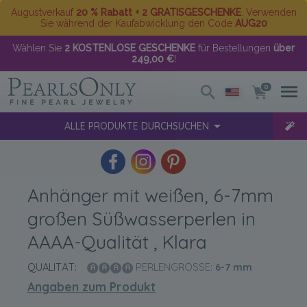
Augustverkauf
20 % Rabatt + 2 GRATISGESCHENKE
. Verwenden
Sie während der Kaufabwicklung den Code
AUG20
Wählen Sie
2 KOSTENLOSE GESCHENKE
für Bestellungen
über
249,00 €
!
0
ALLE PRODUKTE DURCHSUCHEN
Anhänger mit weißen, 6-7mm
großen Süßwasserperlen in
AAAA-Qualität , Klara
QUALITÄT:
PERLENGRÖSSE:
6-7
mm
Angaben zum Produkt