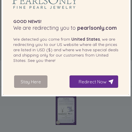
GOOD NEWS!
We are redirecting you to
pearlsonly.com
We detected you come from
United States
, we are
redirecting you to our
US
website where all the prices
are listed in
USD ($)
and where we have special deals
and shipping only for our customers from
United
States
. See you there!
Stay Here
Redirect Now
IN IHREM PRODUKT ENTHALTEN