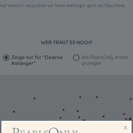
Auf Wunsch verpacken wir Ihren Anhänger gern als Geschenk,
das unvergessen bleibt.
WER TRÄGT ES NOCH?
Zeige nur für
"Desiree
Alle PearlsOnly Artikel
Anhänger"
anzeigen
X