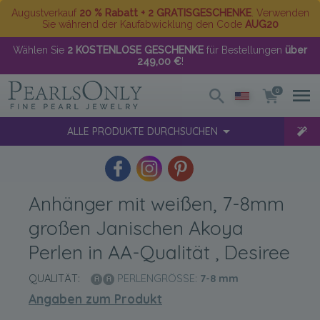
Augustverkauf
20 % Rabatt + 2 GRATISGESCHENKE
. Verwenden
Sie während der Kaufabwicklung den Code
AUG20
Wählen Sie
2 KOSTENLOSE GESCHENKE
für Bestellungen
über
249,00 €
!
0
ALLE PRODUKTE DURCHSUCHEN
Anhänger mit weißen, 7-8mm
großen Janischen Akoya
Perlen in AA-Qualität , Desiree
QUALITÄT:
PERLENGRÖSSE:
7-8
mm
Angaben zum Produkt