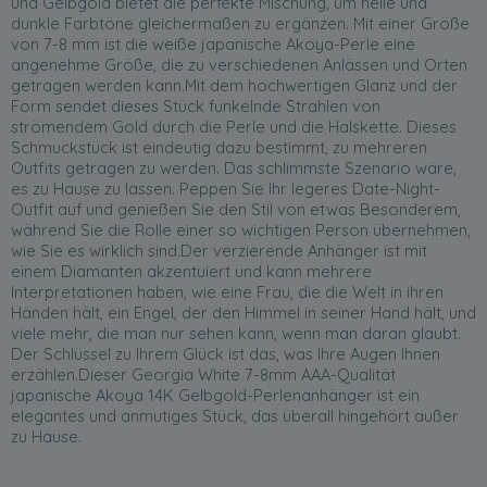
und Gelbgold bietet die perfekte Mischung, um helle und
dunkle Farbtöne gleichermaßen zu ergänzen. Mit einer Größe
von 7-8 mm ist die weiße japanische Akoya-Perle eine
angenehme Größe, die zu verschiedenen Anlässen und Orten
getragen werden kann.Mit dem hochwertigen Glanz und der
Form sendet dieses Stück funkelnde Strahlen von
strömendem Gold durch die Perle und die Halskette. Dieses
Schmuckstück ist eindeutig dazu bestimmt, zu mehreren
Outfits getragen zu werden. Das schlimmste Szenario wäre,
es zu Hause zu lassen. Peppen Sie Ihr legeres Date-Night-
Outfit auf und genießen Sie den Stil von etwas Besonderem,
während Sie die Rolle einer so wichtigen Person übernehmen,
wie Sie es wirklich sind.Der verzierende Anhänger ist mit
einem Diamanten akzentuiert und kann mehrere
Interpretationen haben, wie eine Frau, die die Welt in ihren
Händen hält, ein Engel, der den Himmel in seiner Hand hält, und
viele mehr, die man nur sehen kann, wenn man daran glaubt.
Der Schlüssel zu Ihrem Glück ist das, was Ihre Augen Ihnen
erzählen.Dieser Georgia White 7-8mm AAA-Qualität
japanische Akoya 14K Gelbgold-Perlenanhänger ist ein
elegantes und anmutiges Stück, das überall hingehört außer
zu Hause.