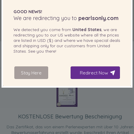
GOOD NEWS!
We are redirecting you to
pearlsonly.com
We detected you come from
United States
, we are
redirecting you to our
US
website where all the prices
are listed in
USD ($)
and where we have special deals
and shipping only for our customers from
United
States
. See you there!
IN IHREM PRODUKT ENTHALTEN
Stay Here
Redirect Now
KOSTENLOSE Bewertung Bescheinigung
Das Zertifikat, das von einem Perlenexperten mit über 10 Jahren
Bewertungserfahrung erstellt wurde, beschreibt Ihren Artikel