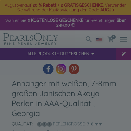
Augustverkauf
20 % Rabatt + 2 GRATISGESCHENKE
. Verwenden
Sie während der Kaufabwicklung den Code
AUG20
Wählen Sie
2 KOSTENLOSE GESCHENKE
für Bestellungen
über
249,00 €
!
0
ALLE PRODUKTE DURCHSUCHEN
Anhänger mit weißen, 7-8mm
großen Janischen Akoya
Perlen in AAA-Qualität ,
Georgia
QUALITÄT:
PERLENGRÖSSE:
7-8
mm