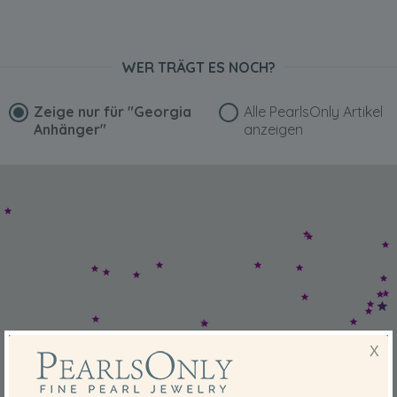
WER TRÄGT ES NOCH?
Zeige nur für
"Georgia
Alle PearlsOnly Artikel
Anhänger"
anzeigen
X