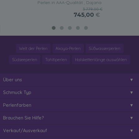
Perlen in AAA-Qualität , Dajana
3.779,00 €
745,00
€
Welt der Perlen
Akoya-Perlen
Süßwasserperlen
Südseeperlen
Tahitiperlen
Halskettenlänge auswählen
Über uns
Schmuck Typ
Perlenfarben
Brauchen Sie Hilfe?
Verkauf/Ausverkauf