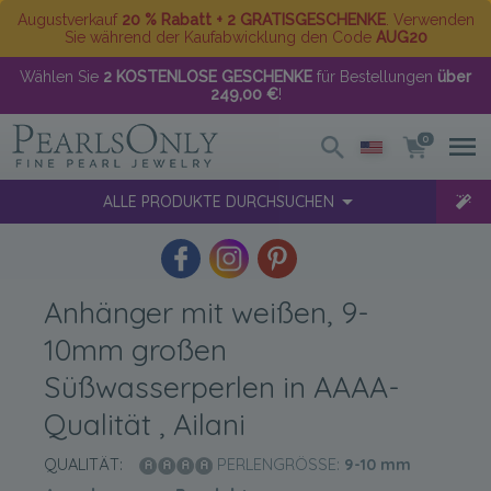
Augustverkauf
20 % Rabatt + 2 GRATISGESCHENKE
. Verwenden
Sie während der Kaufabwicklung den Code
AUG20
Wählen Sie
2 KOSTENLOSE GESCHENKE
für Bestellungen
über
249,00 €
!
0
ALLE PRODUKTE DURCHSUCHEN
Anhänger mit weißen, 9-
10mm großen
Süßwasserperlen in AAAA-
Qualität , Ailani
QUALITÄT:
PERLENGRÖSSE:
9-10
mm