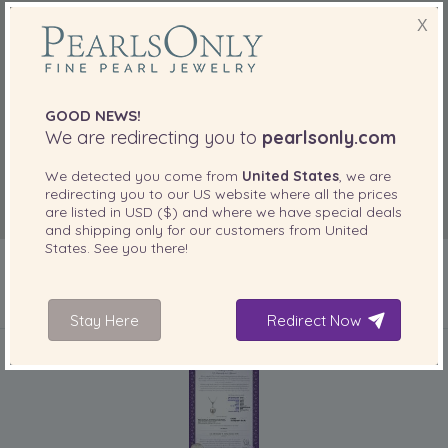
X
GOOD NEWS!
We are redirecting you to
pearlsonly.com
We detected you come from
United States
, we are
redirecting you to our
US
website where all the prices
are listed in
USD ($)
and where we have special deals
and shipping only for our customers from
United
States
. See you there!
Stay Here
Redirect Now
IN IHREM PRODUKT ENTHALTEN