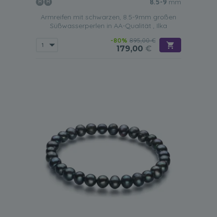
8.5-9
mm
einer Größe zwischen 6 und 7 mm passen perfekt zu
legereren Outfits. Ein Armband mit Perlen mit einer Größe
Armreifen mit schwarzen, 8.5-9mm großen
von 8 mm oder mehr sieht hingegen wunderschön aus,
Süßwasserperlen in AA-Qualität , Ilka
wenn es zu halbformellen oder formellen Outfits getragen
-80%
895,00 €
wird.
179,00
€
Doppelsträngiges Armband
Ein
doppelreihiges Perlenarmband sieht
am Arm der
Trägerin sehr elegant und vornehm aus. Dies ist das
perfekte Schmuckstück aus schwarzen Süßwasserperlen,
das zu einem ganz besonderen Anlass getragen werden
kann, wie zum Beispiel einem Hochzeitstag oder einem
Geburtstag. Dies ist auch die Art von Armband, die Sie
leicht mit passendem Perlenschmuck kombinieren können.
Dreireihiges Armband
Dies ist die
Art Armband, die kultiviertere Damen gerne als
Teil ihrer Business-Kleidung oder zu einer schicken Party
tragen
. Diese Art von schwarzen
Süßwasserperlenarmbändern hat einen sehr markanten
Verschluss, der selbst dem konservativsten Outfit einen
glamourösen Look verleiht und einem eleganten
Abendkleid einen Hauch von Eleganz verleiht.