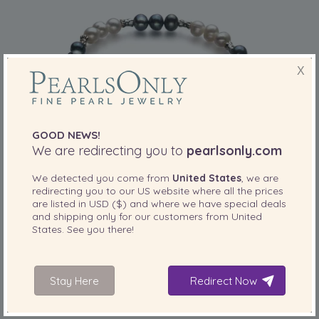
X
GOOD NEWS!
We are redirecting you to
pearlsonly.com
PERLENGRÖSSE:
QUALITÄT:
We detected you come from
United States
, we are
6-7
mm
redirecting you to our
US
website where all the prices
Armreifen mit schwarzen and weißen, 6-7mm
are listed in
USD ($)
and where we have special deals
großen Süßwasserperlen in A-Qualität , Yin
and shipping only for our customers from
United
Yang
States
. See you there!
-78%
449,00 €
99,00
€
Stay Here
Redirect Now