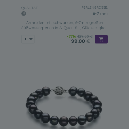
Mehrfarbiges Armband
PERLENGRÖSSE:
QUALITÄT:
Ein schwarzes Süßwasserperlenarmband, das auch einige
6-7
mm
weiße Perlen enthält, verleiht
jedem Outfit einen Hauch von
Armreifen mit schwarzen, 6-7mm großen
Glamour und Schwung
. Ein solches Armband würde
Süßwasserperlen in A-Qualität , Glückseligkeit
wunderbar aussehen, wenn es zu einem schicken
Business-Anzug mit einem frischen weißen Hemd oder
-77%
429,00 €
einem kleinen schwarzen Cocktailkleid getragen wird.
99,00
€
Mit oder ohne Verschluss
Nicht alle schwarzen Süßwasserperlenarmbänder sind mit
einem Verschluss ausgestattet und manche Frauen
finden, dass diese bequemer zu tragen sind. Sie sind viel
einfacher an- und auszuziehen, da sie einfach über die
Hand gleiten. Diese Art von Armbändern ist das perfekte
Geschenk für eine Frau oder ein Mädchen, die ständig
unterwegs sind und in kürzester Zeit einen eleganteren
Look kreieren müssen.
Das Hinzufügen eines Gelb- oder Weißgoldverschlusses zu
einem Armband aus schwarzen Süßwasserperlen verleiht
ihm
jedoch mehr Wert und ein anspruchsvolleres
Aussehen. Dies ist die Art von Armband, die eine Frau in
formelleren Situationen wie im Büro oder auf einer Party