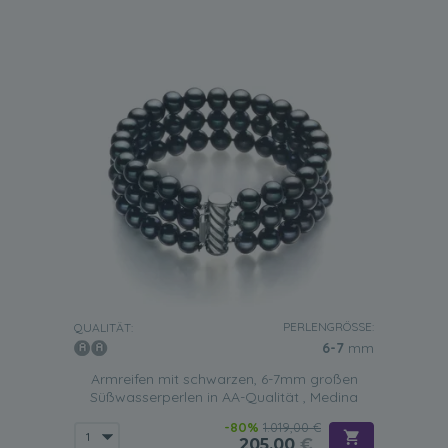
PERLENGRÖSSE:
QUALITÄT:
6-7
mm
Armreifen mit schwarzen, 6-7mm großen
Süßwasserperlen in AA-Qualität , Medina
-80%
1.019,00 €
205,00
€