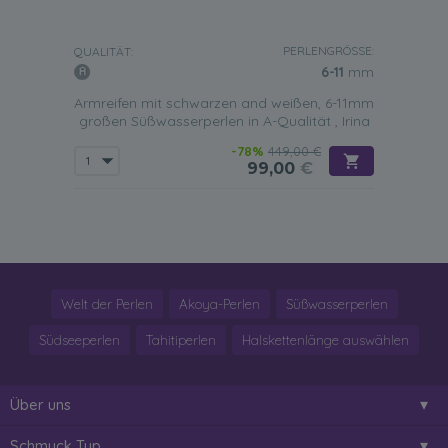
PERLENGRÖSSE:
QUALITÄT:
6-11
mm
Armreifen mit schwarzen and weißen, 6-11mm
großen Süßwasserperlen in A-Qualität , Irina
-78%
449,00 €
99,00
€
Welt der Perlen
Akoya-Perlen
Süßwasserperlen
Südseeperlen
Tahitiperlen
Halskettenlänge auswählen
Über uns
Schmuck Typ