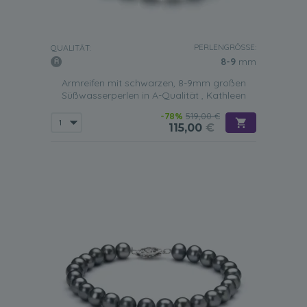
tragen sollte.
Gelegenheit
Ein schwarzes Süßwasserperlenarmband ist das perfekte
PERLENGRÖSSE:
QUALITÄT:
Geschenk für einen der folgenden Anlässe.
8-9
mm
Geburtstag
Armreifen mit schwarzen, 8-9mm großen
Süßwasserperlen in A-Qualität , Kathleen
Ein einreihiges Armband eignet sich gut als Geschenk
für
eine junge Dame zum Geburtstag,
während ein
-78%
519,00 €
zweireihiges Armband am Handgelenk einer reiferen
115,00
€
Dame wunderschön aussehen würde. Egal für welchen Stil
Sie sich entscheiden, diese Armbänder sind das perfekte
Geschenk.
Sie werden feststellen, dass Ihre Tochter im Teenageralter
sich sehr darüber freut, wenn Sie ihr eines unserer
schwarz-weißen Armbänder schenken, da sie es
problemlos mit ihren Lieblingsoutfits kombinieren kann.
Reifere Frauen, die eher an formelleren Anlässen wie
Geschäftstreffen teilnehmen, werden hingegen die
Eleganz eines Schmucks zu schätzen wissen, der nur aus
schwarzen Süßwasserperlen besteht.
Abschluss