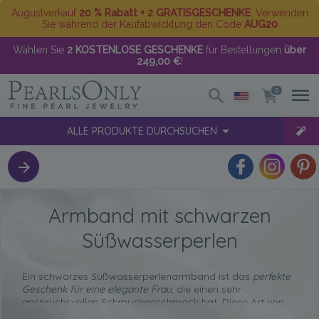
Augustverkauf
20 % Rabatt + 2 GRATISGESCHENKE
. Verwenden
Sie während der Kaufabwicklung den Code
AUG20
Wählen Sie
2 KOSTENLOSE GESCHENKE
für Bestellungen
über
249,00 €
!
0
ALLE PRODUKTE DURCHSUCHEN
Armband mit schwarzen
Süßwasserperlen
Ein schwarzes Süßwasserperlenarmband ist das
perfekte
Geschenk für eine elegante Frau
, die einen sehr
anspruchsvollen Schmuckgeschmack hat. Diese Art von
Schmuckstücken ist das perfekte Accessoire, das man