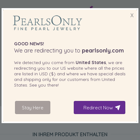
X
GOOD NEWS!
We are redirecting you to
pearlsonly.com
We detected you come from
United States
, we are
redirecting you to our
US
website where all the prices
are listed in
USD ($)
and where we have special deals
and shipping only for our customers from
United
States
. See you there!
Stay Here
Redirect Now
IN IHREM PRODUKT ENTHALTEN