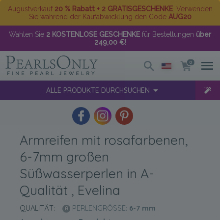
Augustverkauf
20 % Rabatt + 2 GRATISGESCHENKE
. Verwenden
Sie während der Kaufabwicklung den Code
AUG20
Wählen Sie
2 KOSTENLOSE GESCHENKE
für Bestellungen
über
249,00 €
!
0
ALLE PRODUKTE DURCHSUCHEN
Armreifen mit rosafarbenen,
6-7mm großen
Süßwasserperlen in A-
Qualität , Evelina
QUALITÄT:
PERLENGRÖSSE:
6-7
mm