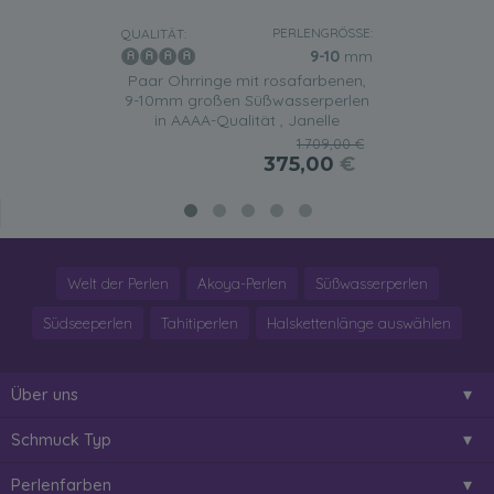
PERLENGRÖSSE:
QUALITÄT:
9-10
mm
Paar Ohrringe mit rosafarbenen,
9-10mm großen Süßwasserperlen
in AAAA-Qualität , Janelle
1.709,00 €
375,00
€
Welt der Perlen
Akoya-Perlen
Süßwasserperlen
Südseeperlen
Tahitiperlen
Halskettenlänge auswählen
Über uns
Schmuck Typ
Perlenfarben