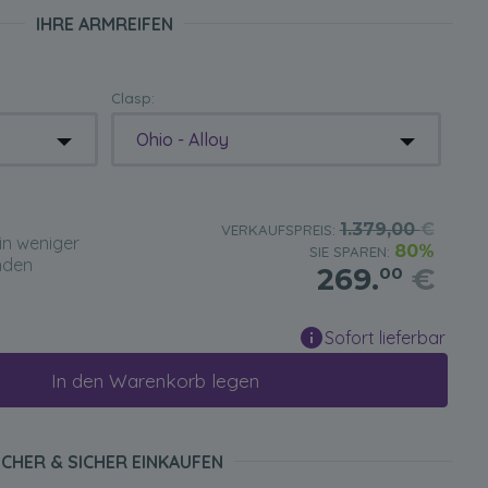
IHRE ARMREIFEN
Clasp:
Ohio - Alloy
1.379,00
€
VERKAUFSPREIS:
in weniger
80%
SIE SPAREN:
nden
269.
€
00
Sofort lieferbar
In den Warenkorb legen
ICHER & SICHER EINKAUFEN