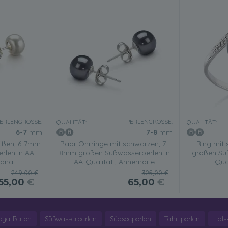
ERLENGRÖSSE:
PERLENGRÖSSE:
QUALITÄT:
QUALITÄT:
6-7
mm
7-8
mm
eißen, 6-7mm
Paar Ohrringe mit schwarzen, 7-
Ring mit
rlen in AA-
8mm großen Süßwasserperlen in
großen Sü
ijana
AA-Qualität , Annemarie
Qual
249,00 €
325,00 €
55,00
€
65,00
€
oya-Perlen
Süßwasserperlen
Südseeperlen
Tahitiperlen
Hals