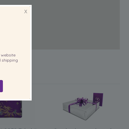
X
website
 shipping