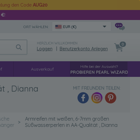
cklung den Code
AUG20
 €
!
ORT WÄHLEN:
EUR (€)
HERZLICH WILLKOMMEN
0
Loggen
|
Benutzerkonto Anlegen
Hilfe bei der Auswahl?
f
Ausverkauf
PROBIEREN PEARL WIZARD
t , Dianna
MIT FREUNDEN TEILEN:
sche
Armreifen mit weißen, 6-7mm großen
>
hänger
Süßwasserperlen in AA-Qualität , Dianna