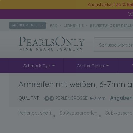
Augustverkauf
20 % Ra
Wä
FAQ
•
LERNEN SIE
•
BEWERTUNG DER PERLE
GRÜNDE ZU KAUFEN
Schmuck Typ
Art der Perlen
Armreifen mit weißen, 6-7mm g
Angaben
QUALITÄT:
PERLENGRÖSSE:
6-7
mm
Perlengeschäft
Süßwasserperlen
Süßwasserp
>
>