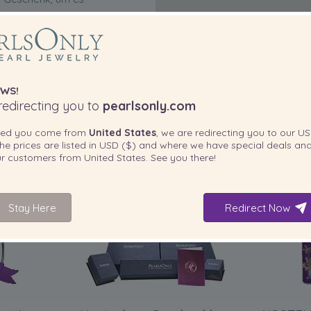
WS!
edirecting you to
pearlsonly.com
ted you come from
United States
, we are redirecting you to our
US
he prices are listed in
USD ($)
and where we have special deals and
our customers from
United States
. See you there!
IN IHREM PRODUKT ENTHALTEN
Stay Here
Redirect Now