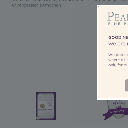
unvergesslich zu machen.
GOOD NE
We are r
We detec
where all t
only for 