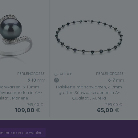
PERLENGRÖSSE:
PERLENGRÖSSE:
QUALITÄT:
9-10
mm
6-7
mm
 schwarzen, 9-10mm
Halskette mit schwarzen, 6-7mm
ßwasserperlen in AA-
großen Süßwasserperlen in A-
ität , Marlene
Qualität , Aurelia
745,00 €
295,00 €
109,00
€
65,00
€
kettenlänge auswählen