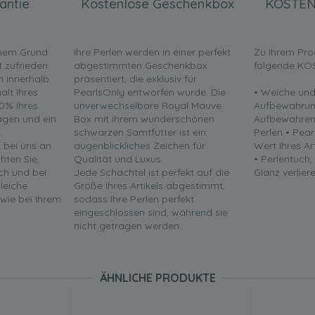
antie
Kostenlose Geschenkbox
KOSTEN
inem Grund
Ihre Perlen werden in einer perfekt
Zu Ihrem Pro
t zufrieden
abgestimmten Geschenkbox
folgende KO
en innerhalb
präsentiert, die exklusiv für
lt Ihres
PearlsOnly entworfen wurde. Die
• Weiche und
0% Ihres
unverwechselbare Royal Mauve
Aufbewahrun
ragen und ein
Box mit ihrem wunderschönen
Aufbewahren 
.
schwarzen Samtfutter ist ein
Perlen • Pea
t bei uns an
augenblickliches Zeichen für
Wert Ihres Ar
chten Sie,
Qualität und Luxus.
• Perlentuch,
ch und bei
Jede Schachtel ist perfekt auf die
Glanz verliere
leiche
Größe Ihres Artikels abgestimmt,
 wie bei Ihrem
sodass Ihre Perlen perfekt
eingeschlossen sind, während sie
nicht getragen werden.
ÄHNLICHE PRODUKTE