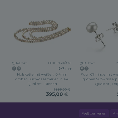
PERLENGRÖSSE:
P
QUALITÄT:
QUALITÄT:
6-7
mm
Halskette mit weißen, 6-7mm
Paar Ohrringe mit w
großen Süßwasserperlen in AA-
großen Süßwasserpe
Qualität , Dianna
Qualität , La
1.999,00 €
395,00
€
Welt der Perlen
Ak