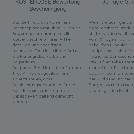
KOSTENLOSE Bewertung
90 Tage Gar
Bescheinigung
Das Zertifikat, das von einem
Wenn Sie aus irgende
Perlenexperten mit über 10 Jahren
nicht mit Ihrem Produk
Bewertungserfahrung erstellt
sind, erstatten wir Ihn
wurde, beschreibt Ihren Artikel
von 90 Tagen nach Erha
detailliert und spezifiziert
gekauften Produkts 10
technische Details zu Ihrem Artikel,
Kaufpreises ... ohne F
wie Perlengröße, Farbe und
herzliches Dankeschön
Körperform.
Ihre Zufriedenheit steh
Auf jedem Zertifikat ist ein Farbfoto
erster Stelle. Bitte bea
Ihres Artikels abgebildet, um
dass wir beim Umtaus
sicherzustellen, dass
der Rücksendung die g
Versicherungsansprüche für den
Sorgfalt walten lassen
Fall, dass sie jemals auftreten,
ursprünglichen Kauf.
unbeschwert geltend gemacht
werden.