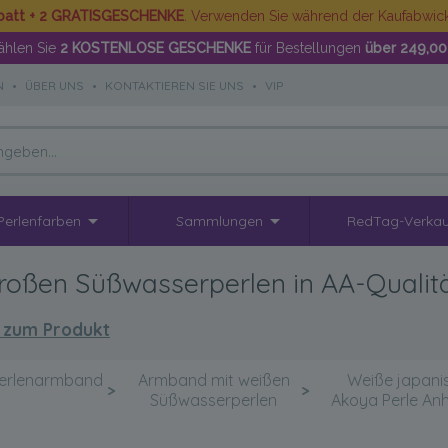
batt + 2 GRATISGESCHENKE
. Verwenden Sie während der Kaufabwi
hlen Sie
2 KOSTENLOSE GESCHENKE
für Bestellungen
über 249,00
N
•
ÜBER UNS
•
KONTAKTIEREN SIE UNS
•
VIP
Perlenfarben
Sammlungen
RedTag-Verkau
roßen Süßwasserperlen in AA-Qualitä
 zum Produkt
erlenarmband
Armband mit weißen
Weiße japani
>
>
Süßwasserperlen
Akoya Perle An