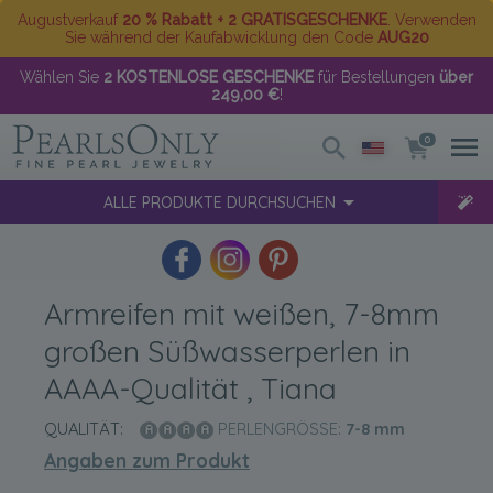
Augustverkauf
20 % Rabatt + 2 GRATISGESCHENKE
. Verwenden
Sie während der Kaufabwicklung den Code
AUG20
Wählen Sie
2 KOSTENLOSE GESCHENKE
für Bestellungen
über
249,00 €
!
0
ALLE PRODUKTE DURCHSUCHEN
Armreifen mit weißen, 7-8mm
großen Süßwasserperlen in
AAAA-Qualität , Tiana
QUALITÄT:
PERLENGRÖSSE:
7-8
mm
Angaben zum Produkt