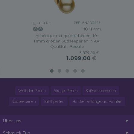
PERLENGRÖSSE:
QUALITÄT:
10-11
mm
Anhänger mit goldfarbenen, 10-
11mm großen Südseeperlen in AA-
Qualität , Rosalie
3.879,00 €
1.099,00
€
Welt der Perlen
Akoya-Perlen
Süßwasserperlen
Südseeperlen
Tahitiperlen
Halskettenlänge auswählen
Über uns
Schmuck Typ