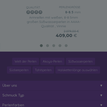
PERLENGRÖSSE:
QUALITÄT:
8-8.5
mm
Armreifen mit weißen, 8-8.5mm
großen Süßwasserperlen in AAAA-
Qualität , Vinnie
2.079,00 €
409,00
€
Welt der Perlen
Akoya-Perlen
Süßwasserperlen
Südseeperlen
Tahitiperlen
Halskettenlänge auswählen
Über uns
Schmuck Typ
Perlenfarben