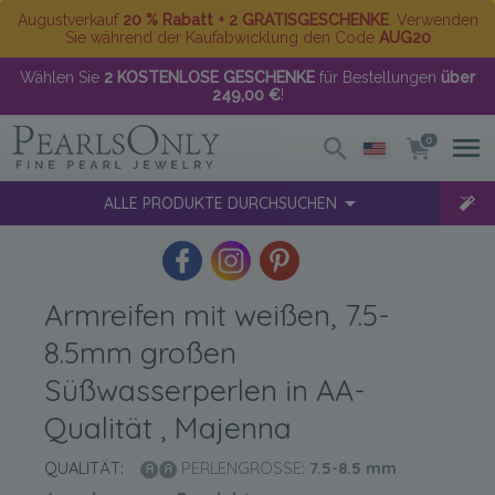
Augustverkauf
20 % Rabatt + 2 GRATISGESCHENKE
. Verwenden
Sie während der Kaufabwicklung den Code
AUG20
Wählen Sie
2 KOSTENLOSE GESCHENKE
für Bestellungen
über
249,00 €
!
0
ALLE PRODUKTE DURCHSUCHEN
Armreifen mit weißen, 7.5-
8.5mm großen
Süßwasserperlen in AA-
Qualität , Majenna
QUALITÄT:
PERLENGRÖSSE:
7.5-8.5
mm