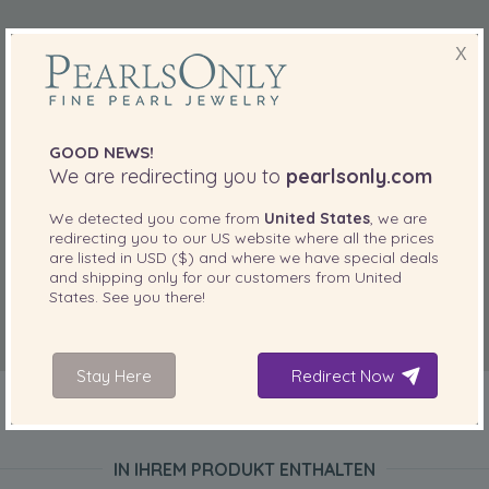
X
GOOD NEWS!
We are redirecting you to
pearlsonly.com
We detected you come from
United States
, we are
redirecting you to our
US
website where all the prices
are listed in
USD ($)
and where we have special deals
and shipping only for our customers from
United
States
. See you there!
Stay Here
Redirect Now
IN IHREM PRODUKT ENTHALTEN