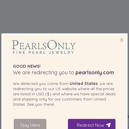
X
GEWINNEN!
GOOD NEWS!
We are redirecting you to
pearlsonly.com
KOSTENLOSER monatlicher Perlen-
We detected you come from
United States
, we are
Gewinnspielwettbewerb
redirecting you to our
US
website where all the prices
are listed in
USD ($)
and where we have special deals
and shipping only for our customers from
United
States
. See you there!
Giveway-Bedingungen:
Der Wettbewerbszeitraum erstreckt sich vom Anfang bis zum End
jeden Monats.
Stay Here
Redirect Now
Sie können Ihren Namen jeden Monat eintragen, siehe jedoch Nr. 