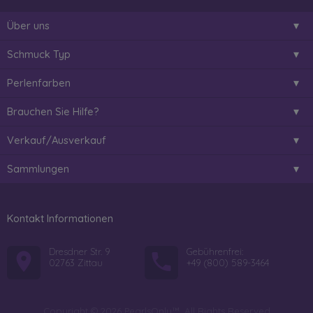
Über uns
Schmuck Typ
Perlenfarben
Brauchen Sie Hilfe?
Verkauf/Ausverkauf
Sammlungen
Kontakt Informationen
Dresdner Str. 9
Gebührenfrei:
02763 Zittau
+49 (800) 589-3464
Copyright © 2026 PearlsOnly™. All Rights Reserved