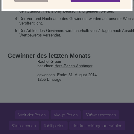
Bitte nur eine Teilnahme pro Kunde und Wettbewerb. Ihr Artikel ka
den Standort PearlsOnly Deutschland geliefert werden.
Der Vor- und Nachname des Gewinners werden auf unserer Websi
veröffentlicht.
Der Artikel des Gewinners wird innerhalb von 7 Tagen nach Absch
Wettbewerbs versendet.
Gewinner des letzten Monats
Rachel Green
hat einen
Herz-Perlen-Anhänger
gewonnen. Ende: 31. August 2014.
1256 Einträge
Welt der Perlen
Akoya-Perlen
Süßwasserperlen
Südseeperlen
Tahitiperlen
Halskettenlänge auswählen