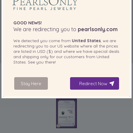
GOOD NEWS!
We are redirecting you to
pearlsonly.com
We detected you come from
United States
, we are
redirecting you to our
US
website where all the prices
are listed in
USD ($)
and where we have special deals
and shipping only for our customers from
United
States
. See you there!
Stay Here
Redirect Now
IN IHREM PRODUKT ENTHALTEN