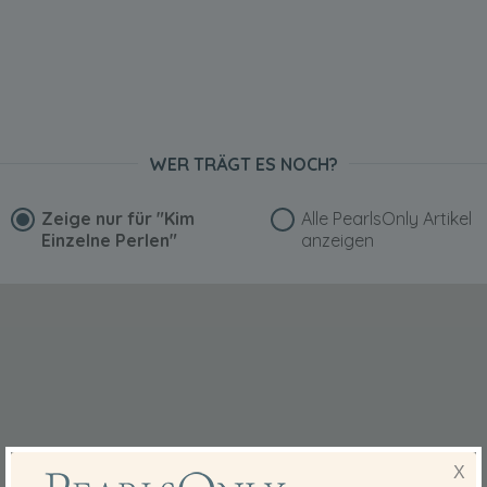
WER TRÄGT ES NOCH?
Zeige nur für
"Kim
Alle PearlsOnly Artikel
Einzelne Perlen"
anzeigen
X