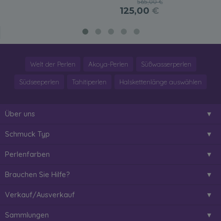
565,00 €
125,00
€
Welt der Perlen
Akoya-Perlen
Süßwasserperlen
Südseeperlen
Tahitiperlen
Halskettenlänge auswählen
Über uns
Schmuck Typ
Perlenfarben
Brauchen Sie Hilfe?
Verkauf/Ausverkauf
Sammlungen