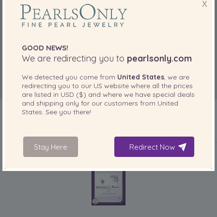
X
GOOD NEWS!
We are redirecting you to
pearlsonly.com
We detected you come from
United States
, we are
redirecting you to our
US
website where all the prices
are listed in
USD ($)
and where we have special deals
and shipping only for our customers from
United
States
. See you there!
IN IHREM PRODUKT ENTHALTEN
Stay Here
Redirect Now