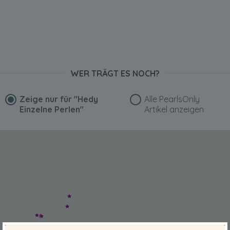
WER TRÄGT ES NOCH?
Zeige nur für
"Hedy
Alle PearlsOnly
Einzelne Perlen"
Artikel anzeigen