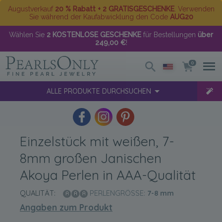
Augustverkauf
20 % Rabatt + 2 GRATISGESCHENKE
. Verwenden
Sie während der Kaufabwicklung den Code
AUG20
Wählen Sie
2 KOSTENLOSE GESCHENKE
für Bestellungen
über
249,00 €
!
0
ALLE PRODUKTE DURCHSUCHEN
Einzelstück mit weißen, 7-
8mm großen Janischen
Akoya Perlen in AAA-Qualität
QUALITÄT:
PERLENGRÖSSE:
7-8
mm
Angaben zum Produkt