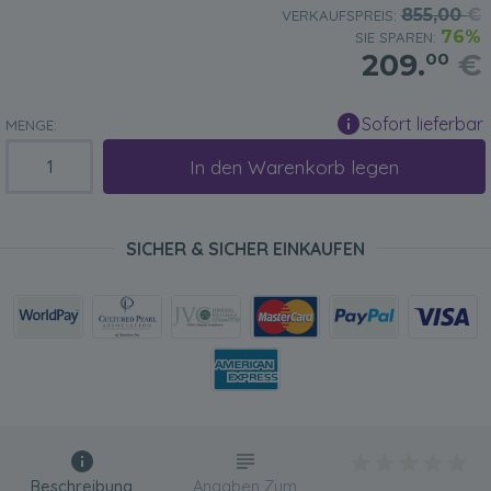
855,00
€
VERKAUFSPREIS:
76%
SIE SPAREN:
209.
€
00
Sofort lieferbar
MENGE:
In den Warenkorb legen
SICHER & SICHER EINKAUFEN
Beschreibung
Angaben Zum