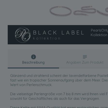
PearlsOnly
BLACK LABEL
Kollektion
kollektion
Beschreibung
Angaben Zum Produkt
Glänzend und strahlend scheint der lavendelfarbene Pastell
fast wie ein tropischer Sonnenaufgang über dem Meer. Dies
Wert von Perlenschmuck.
Die vielseitige Perlengröße von 7 bis 8 mm wird Ihnen viel 
sowohl für Geschäftliches als auch für das Vergnügen.
Diese Kette mit AAAA-Qualität hat einen erstaunlichen, spi