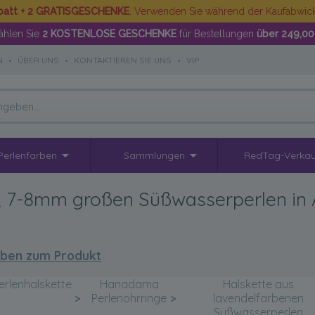
batt + 2 GRATISGESCHENKE
. Verwenden Sie während der Kaufabwi
hlen Sie
2 KOSTENLOSE GESCHENKE
für Bestellungen
über 249,00
N
•
ÜBER UNS
•
KONTAKTIEREN SIE UNS
•
VIP
Perlenfarben
Sammlungen
RedTag-Verkau
n, 7-8mm großen Süßwasserperlen in 
ben zum Produkt
rlenhalskette
Hanadama
Halskette aus
>
Perlenohrringe
>
lavendelfarbenen
Süßwasserperlen