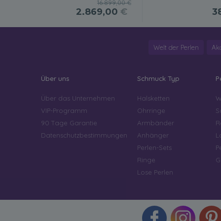
16.899,00 €
2.869,00
€
3
Welt der Perlen
Ak
Über uns
Schmuck Typ
P
Über das Unternehmen
Halsketten
W
VIP-Programm
Ohrringe
S
90 Tage Garantie
Armbänder
R
Datenschutzbestimmungen
Anhänger
L
Perlen-Sets
P
Ringe
G
Lose Perlen