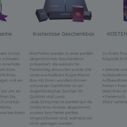
antie
Kostenlose Geschenkbox
KOSTEN
inem Grund
Ihre Perlen werden in einer perfekt
Zu Ihrem Pro
t zufrieden
abgestimmten Geschenkbox
folgende KO
en innerhalb
präsentiert, die exklusiv für
lt Ihres
PearlsOnly entworfen wurde. Die
• Weiche und
0% Ihres
unverwechselbare Royal Mauve
Aufbewahrun
ragen und ein
Box mit ihrem wunderschönen
Aufbewahren 
.
schwarzen Samtfutter ist ein
Perlen • Pea
t bei uns an
augenblickliches Zeichen für
Wert Ihres Ar
chten Sie,
Qualität und Luxus.
• Perlentuch,
ch und bei
Jede Schachtel ist perfekt auf die
Glanz verliere
leiche
Größe Ihres Artikels abgestimmt,
 wie bei Ihrem
sodass Ihre Perlen perfekt
eingeschlossen sind, während sie
nicht getragen werden.