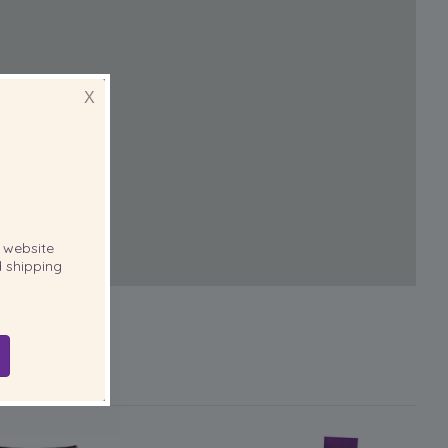
X
website
 shipping