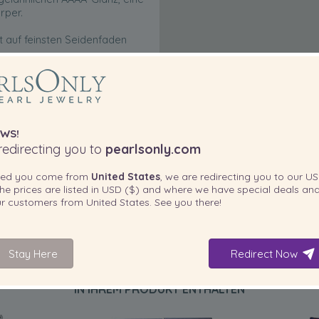
rper.
t auf feinsten Seidenfaden
en gesetzt, um die Perlen vor
 aus 14 Karat Gelbgold.
mit Samt ausgekleideten Box und
versandt.
WS!
edirecting you to
pearlsonly.com
em unvergesslichen Präsent.
ted you come from
United States
, we are redirecting you to our
US
he prices are listed in
USD ($)
and where we have special deals and
our customers from
United States
. See you there!
Stay Here
Redirect Now
IN IHREM PRODUKT ENTHALTEN