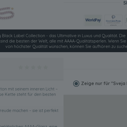
S
 Black Label Collection - das Ultimative in Luxus und Qualität. Die 
 sind die besten der Welt, alle mit AAAA-Qualitätsperlen. Wenn S
von höchster Qualität wünschen, können Sie aufhören zu such
Zeige nur für
"Sveja
ton mit seinem inneren Licht –
e Kette steht für den besten
Freude machen – sie ist perfekt
egelähnlichen AAAA-Glanz, eine