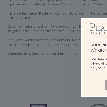
perfekte (und sehr seltene) AAAA-Form und einen AAAA-Kö
Die Perlen dieser Kette wurden sorgfältig und in Handarbei
aufgezogen.
Zwischen jeder einzelnen Perle wurden per Hand Doppelknot
gegenseitiger Reibung zu schützen. Der runde Verschluss ist
Ihre Kette wird sorgfältig verpackt und in einer eleganten, 
mit einer Vielzahl kostenloser Extras (bitte sehen Sie unten) 
GOOD NE
We are r
Wenn Sie es wünschen, verpacken wir Ihre Kette gern zu ein
We detec
where all t
only for 