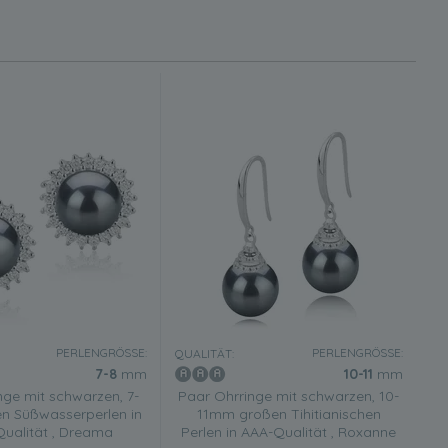
PERLENGRÖSSE:
PERLENGRÖSSE:
QUALITÄT:
7-8
mm
10-11
mm
nge mit schwarzen, 7-
Paar Ohrringe mit schwarzen, 10-
 Süßwasserperlen in
11mm großen Tihitianischen
ualität , Dreama
Perlen in AAA-Qualität , Roxanne