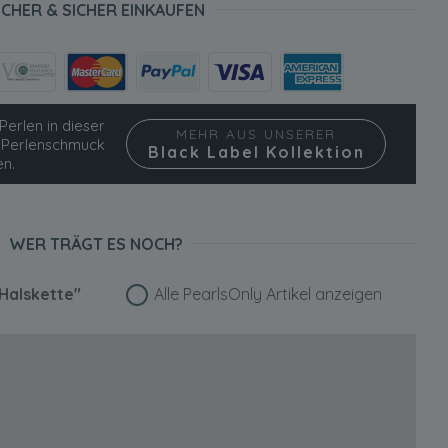
ICHER & SICHER EINKAUFEN
Perlen in dieser
MEHR AUS UNSERER
ie Perlenschmuck
Black Label Kollektion
en.
WER TRÄGT ES NOCH?
 Halskette"
Alle PearlsOnly Artikel anzeigen