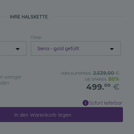
IHRE HALSKETTE
Clasp:
Siena - gold gefüllt
2.539,00
€
VERKAUFSPREIS:
in weniger
80%
SIE SPAREN:
nden
499.
€
00
Sofort lieferbar
In den Warenkorb legen