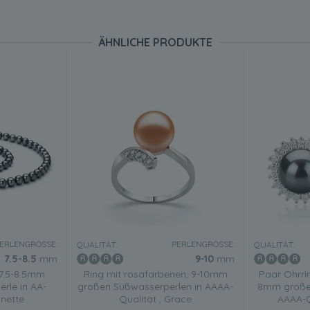
ÄHNLICHE PRODUKTE
ERLENGRÖSSE:
PERLENGRÖSSE:
QUALITÄT:
QUALITÄT:
7.5-8.5
mm
9-10
mm
 7.5-8.5mm
Ring mit rosafarbenen, 9-10mm
Paar Ohrri
rle in AA-
großen Süßwasserperlen in AAAA-
8mm großen
inette
Qualität , Grace
AAAA-Q