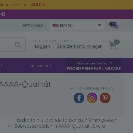
cklung den Code
AUG20
 €
!
ORT WÄHLEN:
EUR (€)
HERZLICH WILLKOMMEN
0
Loggen
|
Benutzerkonto Anlegen
Hilfe bei der Auswahl?
f
Ausverkauf
PROBIEREN PEARL WIZARD
AAAA-Qualität ,
MIT FREUNDEN TEILEN:
Halskette mit lavendelfarbenen, 7-8mm großen
>
Süßwasserperlen in AAAA-Qualität , Sveja