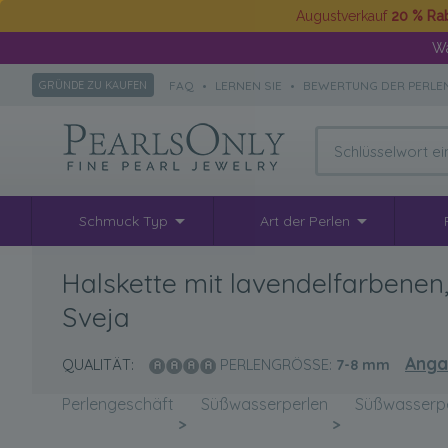
Augustverkauf
20 % Ra
Wä
FAQ
•
LERNEN SIE
•
BEWERTUNG DER PERLE
GRÜNDE ZU KAUFEN
Schmuck Typ
Art der Perlen
Halskette mit lavendelfarbene
Sveja
Anga
QUALITÄT:
PERLENGRÖSSE:
7-8
mm
Perlengeschäft
Süßwasserperlen
Süßwasserpe
>
>