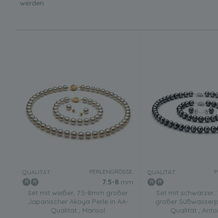
werden.
PERLENGRÖSSE:
P
QUALITÄT:
QUALITÄT:
7.5-8
mm
Set mit weißer, 7.5-8mm großer
Set mit schwarzer,
Japanischer Akoya Perle in AA-
großer Süßwasserpe
Qualität , Marisol
Qualität , Anto