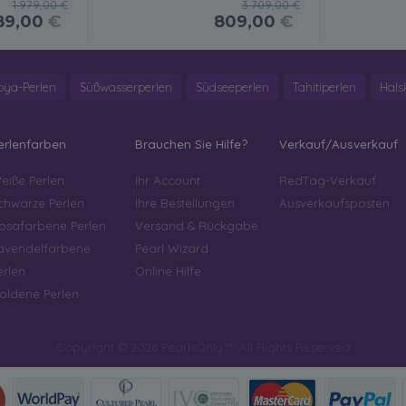
1.979,00 €
3.709,00 €
89,00
€
809,00
€
oya-Perlen
Süßwasserperlen
Südseeperlen
Tahitiperlen
Hals
erlenfarben
Brauchen Sie Hilfe?
Verkauf/Ausverkauf
eiße Perlen
Ihr Account
RedTag-Verkauf
chwarze Perlen
Ihre Bestellungen
Ausverkaufsposten
osafarbene Perlen
Versand & Rückgabe
avendelfarbene
Pearl Wizard
erlen
Online Hilfe
oldene Perlen
Copyright © 2026 PearlsOnly™. All Rights Reserved