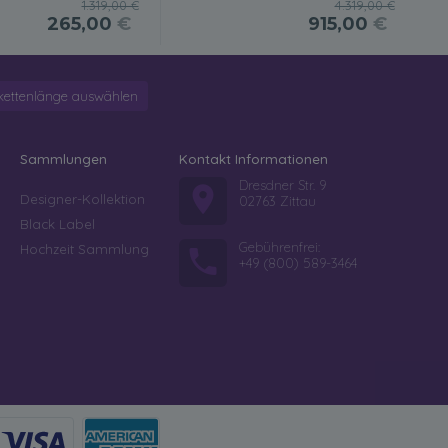
1.319,00 €
4.319,00 €
265,00
€
915,00
€
kettenlänge auswählen
Sammlungen
Kontakt Informationen
Dresdner Str. 9
Designer-Kollektion
02763 Zittau
Black Label
Gebührenfrei:
Hochzeit Sammlung
+49 (800) 589-3464