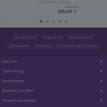
AAA-Qualität , Arjana
1.299,00 €
255,00
€
Welt der Perlen
Akoya-Perlen
Süßwasserperlen
Südseeperlen
Tahitiperlen
Halskettenlänge auswählen
Über uns
Schmuck Typ
Perlenfarben
Brauchen Sie Hilfe?
Verkauf/Ausverkauf