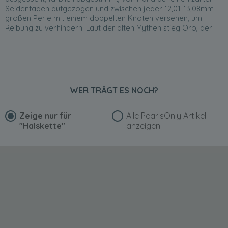
Seidenfaden aufgezogen und zwischen jeder 12,01-13,08mm
großen Perle mit einem doppelten Knoten versehen, um
Reibung zu verhindern. Laut der alten Mythen stieg Oro, der
Gott des Friedens und der Fruchtbarkeit, auf die Erde hinab,
um den Menschen eine besondere Auster darzubieten und
Prinzessin Bora Bora eine schwarze Perle als Zeichen seiner
Liebe zu schenken. Daher macht die Rarität der schwarzen
Tahitiperlenkette mit ihren 33 12,01-13,08mm großen Perlen sie
zu einem Geschenk von seltener Schönheit und hohem Wert,
WER TRÄGT ES NOCH?
welcher über Generationen hinweg geschätzt werden wird.
Zeige nur für
Alle PearlsOnly Artikel
"Halskette"
anzeigen