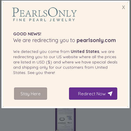
X
GOOD NEWS!
We are redirecting you to
pearlsonly.com
We detected you come from
United States
, we are
redirecting you to our
US
website where all the prices
are listed in
USD ($)
and where we have special deals
and shipping only for our customers from
United
States
. See you there!
Stay Here
Redirect Now
IN IHREM PRODUKT ENTHALTEN