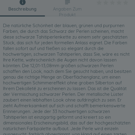
Beschreibung
Angaben Zum
Produkt
Die natürliche Schönheit der blauen, grünen und purpurnen
Farben, die durch das Schwarz der Perlen scheinen, macht
diese schwarze Tahitiperlenkette zu einem sehr geschätzten
Stück, das sich für jeden formellen Anlass eignet. Die Farben
fallen sofort auf und fließen so elegant durch die
hochwertigen, schwarzen Tahitiperlen, dass Sie, wäre es nicht
Ihre Kette, wahrscheinlich die Augen nicht davon lassen
könnten. Die 12,01-13,08mm großen schwarzen Perlen
schaffen den Look, nach dem Sie gesucht haben, und besitzen
genau die richtige Menge an Oberflächenglanz, um einen
hochwertigen Schimmereffekt ohne groben Silberton auf
Ihrem Dekolleté zu erscheinen zu lassen. Das ist die Qualität
der Vermischung schwarzer Perlen. Der metallische Lüster
zaubert einen lebhaften Look ohne aufdringlich zu sein. Er
zieht Aufmerksamkeit auf sich und schafft bemerkenswerte
Erinnerungen. Jede der 33 hochwertigen schwarzen
Tahitiperlen ist einzigartig geformt und kreiert so ein
dimensionales Erscheinungsbild, das auf der hochgeschätzten
natürlichen Farbpalette aufbaut. Jede Perle wird einzeln
ausgesucht, farblich abgestimmt, von Hand auf einen zarten