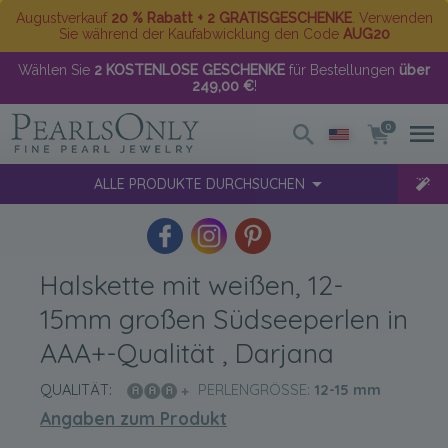
Augustverkauf
20 % Rabatt + 2 GRATISGESCHENKE
. Verwenden
Sie während der Kaufabwicklung den Code
AUG20
Wählen Sie
2 KOSTENLOSE GESCHENKE
für Bestellungen
über
249,00 €
!
0
ALLE PRODUKTE DURCHSUCHEN
Halskette mit weißen, 12-
15mm großen Südseeperlen in
AAA+-Qualität , Darjana
QUALITÄT:
PERLENGRÖSSE:
12-15
mm
Angaben zum Produkt