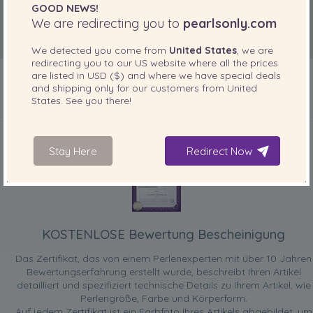
GOOD NEWS!
We are redirecting you to
pearlsonly.com
We detected you come from
United States
, we are
redirecting you to our
US
website where all the prices
are listed in
USD ($)
and where we have special deals
and shipping only for our customers from
United
States
. See you there!
IN IHREM PRODUKT ENTHALTEN
Stay Here
Redirect Now
KOSTENLOSE Bewertung Bescheinigung
Das Zertifikat, das von einem Perlenexperten mit über 10 Jahren
Bewertungserfahrung erstellt wurde, beschreibt Ihren Artikel
detailliert und spezifiziert technische Details zu Ihrem Artikel, wie
Perlengröße, Farbe und Körperform.
Auf jedem Zertifikat ist ein Farbfoto Ihres Artikels abgebildet, um