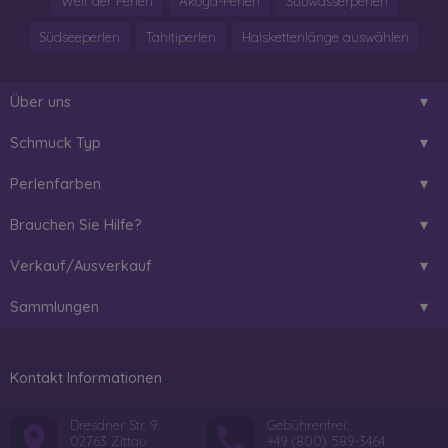
Welt der Perlen
Akoya-Perlen
Süßwasserperlen
Südseeperlen
Tahitiperlen
Halskettenlänge auswählen
Über uns
Schmuck Typ
Perlenfarben
Brauchen Sie Hilfe?
Verkauf/Ausverkauf
Sammlungen
Kontakt Informationen
Dresdner Str. 9
Gebührenfrei:
02763 Zittau
+49 (800) 589-3464