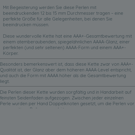
Mit Begeisterung werden Sie diese Perlen mit
beeindruckenden 12 bis 15 mm Durchmesser tragen – eine
perfekte Größe für alle Gelegenheiten, bei denen Sie
beeindrucken müssen.
Diese wundervolle Kette hat eine AAA+-Gesamtbewertung mit
einem atemberaubenden, spiegelähnlichen AAAA-Glanz, einer
perfekten (und sehr seltenen) AAAA-Form und einem AAA+-
Körper.
Besonders bemerkenswert ist, dass diese Kette zwar von AAA+-
Qualität ist, der Glanz aber dem höheren AAAA-Level entspricht,
und auch die Form mit AAAA höher als die Gesamtbewertung
liegt.
Die Perlen dieser Kette wurden sorgfältig und in Handarbeit auf
feinsten Seidenfaden aufgezogen. Zwischen jeder einzelnen
Perle wurden per Hand Doppelknoten gesetzt, um die Perlen vor
gegenseitiger Reibung zu schützen.
Ihre Kette wird sorgfältig verpackt und in einer eleganten, mit
Samt ausgekleideten Box und mit einer Vielzahl kostenloser
Extras (bitte sehen Sie unten) versandt.