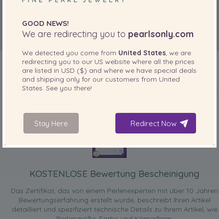
GOOD NEWS!
We are redirecting you to
pearlsonly.com
We detected you come from
United States
, we are
redirecting you to our
US
website where all the prices
are listed in
USD ($)
and where we have special deals
and shipping only for our customers from
United
States
. See you there!
IN IHREM PRODUKT ENTHALTEN
Stay Here
Redirect Now
KOSTENLOSE Bewertung Bescheinigung
Das Zertifikat, das von einem Perlenexperten mit über 10 Jahren
Bewertungserfahrung erstellt wurde, beschreibt Ihren Artikel
detailliert und spezifiziert technische Details zu Ihrem Artikel, wie
Perlengröße, Farbe und Körperform.