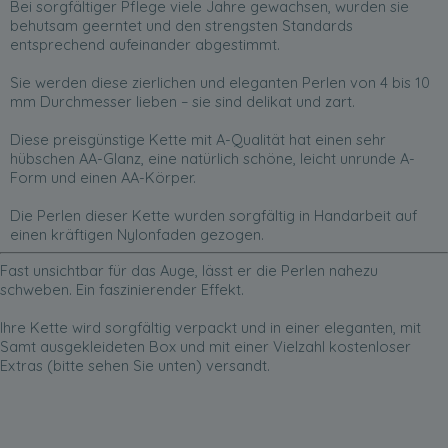
Bei sorgfältiger Pflege viele Jahre gewachsen, wurden sie
behutsam geerntet und den strengsten Standards
entsprechend aufeinander abgestimmt.
Sie werden diese zierlichen und eleganten Perlen von 4 bis 10
mm Durchmesser lieben – sie sind delikat und zart.
Diese preisgünstige Kette mit A-Qualität hat einen sehr
hübschen AA-Glanz, eine natürlich schöne, leicht unrunde A-
Form und einen AA-Körper.
Die Perlen dieser Kette wurden sorgfältig in Handarbeit auf
einen kräftigen Nylonfaden gezogen.
Fast unsichtbar für das Auge, lässt er die Perlen nahezu
schweben. Ein faszinierender Effekt.
Ihre Kette wird sorgfältig verpackt und in einer eleganten, mit
Samt ausgekleideten Box und mit einer Vielzahl kostenloser
Extras (bitte sehen Sie unten) versandt.
Wenn Sie es wünschen, verpacken wir Ihre Kette gern zu einem
unvergesslichen Präsent.