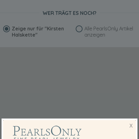
WER TRÄGT ES NOCH?
Zeige nur für
"Kirsten
Alle PearlsOnly Artikel
Halskette"
anzeigen
X