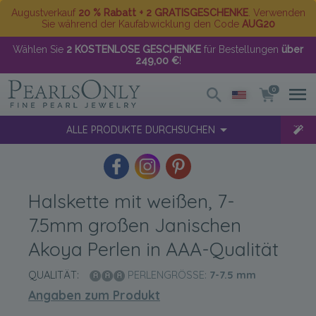
Augustverkauf
20 % Rabatt + 2 GRATISGESCHENKE
. Verwenden
Sie während der Kaufabwicklung den Code
AUG20
Wählen Sie
2 KOSTENLOSE GESCHENKE
für Bestellungen
über
249,00 €
!
0
ALLE PRODUKTE DURCHSUCHEN
Halskette mit weißen, 7-
7.5mm großen Janischen
Akoya Perlen in AAA-Qualität
QUALITÄT:
PERLENGRÖSSE:
7-7.5
mm
Angaben zum Produkt