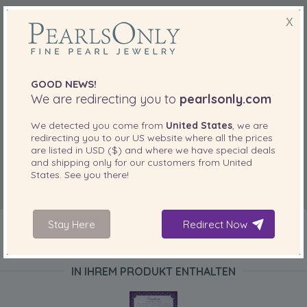
X
GOOD NEWS!
We are redirecting you to
pearlsonly.com
We detected you come from
United States
, we are
redirecting you to our
US
website where all the prices
are listed in
USD ($)
and where we have special deals
and shipping only for our customers from
United
States
. See you there!
Stay Here
Redirect Now
IN IHREM PRODUKT ENTHALTEN