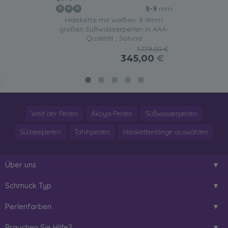
8-9
mm
Halskette mit weißen, 8-9mm
großen Süßwasserperlen in AAA-
Qualität , Soluna
1.779,00 €
345,00
€
Welt der Perlen
Akoya-Perlen
Süßwasserperlen
Südseeperlen
Tahitiperlen
Halskettenlänge auswählen
Über uns
Schmuck Typ
Perlenfarben
Brauchen Sie Hilfe?