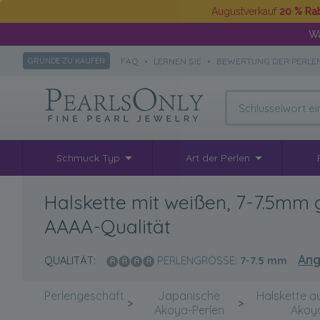
Augustverkauf
20 % Ra
Wä
FAQ
•
LERNEN SIE
•
BEWERTUNG DER PERLE
GRÜNDE ZU KAUFEN
Schmuck Typ
Art der Perlen
Halskette mit weißen, 7-7.5mm
AAAA-Qualität
Ang
QUALITÄT:
PERLENGRÖSSE:
7-7.5
mm
Perlengeschäft
Japanische
Halskette a
>
>
Akoya-Perlen
Akoy