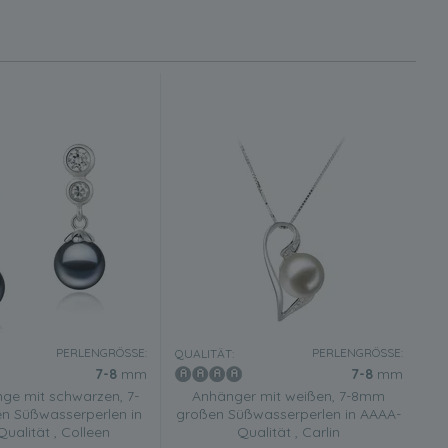
PERLENGRÖSSE:
PERLENGRÖSSE:
QUALITÄT:
7-8
mm
7-8
mm
nge mit schwarzen, 7-
Anhänger mit weißen, 7-8mm
 Süßwasserperlen in
großen Süßwasserperlen in AAAA-
ualität , Colleen
Qualität , Carlin