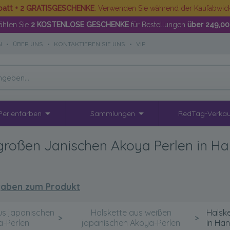
batt + 2 GRATISGESCHENKE
. Verwenden Sie während der Kaufabwi
hlen Sie
2 KOSTENLOSE GESCHENKE
für Bestellungen
über 249,00
N
•
ÜBER UNS
•
KONTAKTIEREN SIE UNS
•
VIP
Perlenfarben
Sammlungen
RedTag-Verkau
 großen Janischen Akoya Perlen in 
aben zum Produkt
us japanischen
Halskette aus weißen
Halsk
>
>
a-Perlen
japanischen Akoya-Perlen
in Ha