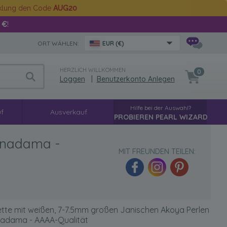
cklung den Code
AUG20
 €
!
ORT WÄHLEN:
EUR (€)
HERZLICH WILLKOMMEN
0
Loggen
|
Benutzerkonto Anlegen
Hilfe bei der Auswahl?
f
Ausverkauf
PROBIEREN PEARL WIZARD
Hanadama -
MIT FREUNDEN TEILEN:
ette mit weißen, 7-7.5mm großen Janischen Akoya Perlen
nadama - AAAA-Qualität