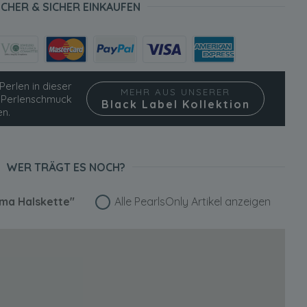
ICHER & SICHER EINKAUFEN
Perlen in dieser
MEHR AUS UNSERER
ie Perlenschmuck
Black Label Kollektion
en.
WER TRÄGT ES NOCH?
ma Halskette"
Alle PearlsOnly Artikel anzeigen