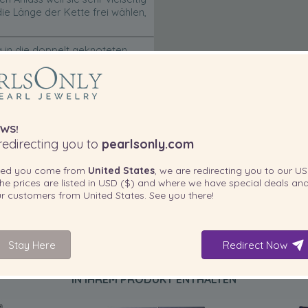
die Länge der Kette frei wählen,
ig in die doppelt geknoteten
zu verschließen. Das Stück ist
n.
apanese Pearl Science Laboratory
ch durch die Japan Pearl
, dass Ihre Perlenkette den
WS!
ualität.
edirecting you to
pearlsonly.com
ted you come from
United States
, we are redirecting you to our
US
he prices are listed in
USD ($)
and where we have special deals and
our customers from
United States
. See you there!
Stay Here
Redirect Now
IN IHREM PRODUKT ENTHALTEN