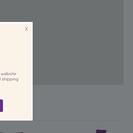
X
website
 shipping