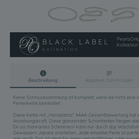
PearlsOnly
BLACK LABEL
Kollektion
kollektion
Beschreibung
Angaben Zum Produkt
Keine Schmucksammlung ist komplett, wenn sie nicht eine 
Perlenkette beinhaltet.
Diese Kette mit „Hanadama“ AAAA-Gesamtbewertung hat 
Anziehungskraft. Diese glänzenden Schönheiten fangen das
Ein so markantes Schimmern kann nur durch das Wachstum 
Gewässern Japans entstehen. Jede einzelne Perle ist perfek
mm groß. Das ist ideal für jeden geschäftlichen oder private