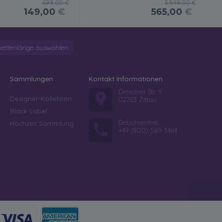
699,00 €
3.549,00 €
149,00
€
565,00
€
kettenlänge auswählen
Sammlungen
Kontakt Informationen
Dresdner Str. 9
Designer-Kollektion
02763 Zittau
Black Label
Gebührenfrei:
Hochzeit Sammlung
+49 (800) 589-3464