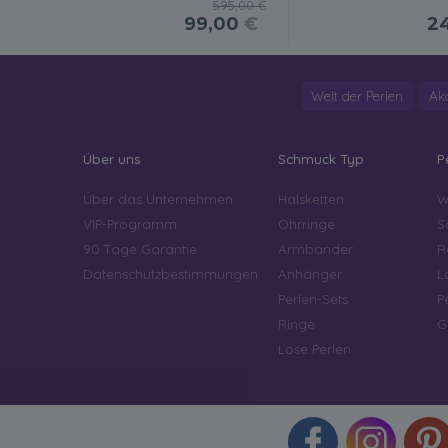
595,00 €
99,00
€
2
Welt der Perlen
Ak
Über uns
Schmuck Typ
P
Über das Unternehmen
Halsketten
W
VIP-Programm
Ohrringe
S
90 Tage Garantie
Armbänder
R
Datenschutzbestimmungen
Anhänger
L
Perlen-Sets
P
Ringe
G
Lose Perlen