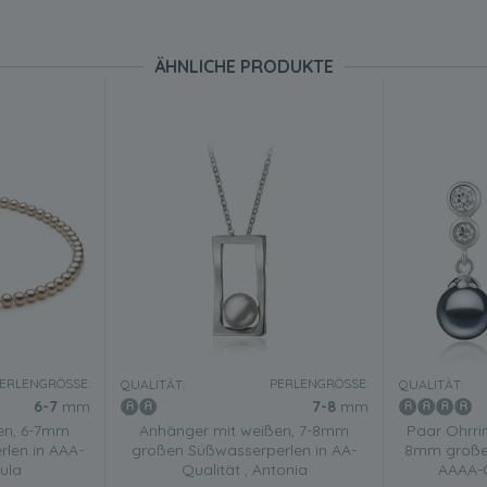
ÄHNLICHE PRODUKTE
ERLENGRÖSSE:
PERLENGRÖSSE:
QUALITÄT:
QUALITÄT:
6-7
mm
7-8
mm
ßen, 6-7mm
Anhänger mit weißen, 7-8mm
Paar Ohrri
len in AAA-
großen Süßwasserperlen in AA-
8mm großen
aula
Qualität , Antonia
AAAA-Q