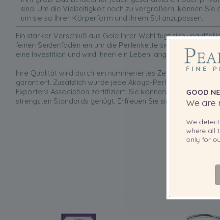
sind. Um die Vielseitigkeit noch zu vergrößern, können Sie 
um sie so Ihrer Körperform und Ihrem Stil anzupassen.
Ein starker Verschluß aus Gold Ihrer Wahl fügt sich unauffäll
feinen Seidenfäden ein um die Perlenkette sicher am Nacken 
eine Investition und wird Ihnen ein Leben lang Freude bereite
Ihre Qualität wird durch ein nummeriertes Zertifikat vom J
garantiert. Zusätzlich wurde jede Akoya-Perle aber auch no
Exporters Association zertifiziert. Sie können Sie sicher sein
GOOD NE
strengsten Standards genügt. Erfreuen Sie sich der feinsten Q
We are r
We detec
where all t
only for 