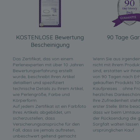
KOSTENLOSE Bewertung
90 Tage Gar
Bescheinigung
Das Zertifikat, das von einem
Wenn Sie aus irgende
Perlenexperten mit über 10 Jahren
nicht mit Ihrem Produk
Bewertungserfahrung erstellt
sind, erstatten wir Ihn
wurde, beschreibt Ihren Artikel
von 90 Tagen nach Erha
detailliert und spezifiziert
gekauften Produkts 10
technische Details zu Ihrem Artikel,
Kaufpreises ... ohne F
wie Perlengröße, Farbe und
herzliches Dankeschön
Körperform.
Ihre Zufriedenheit steh
Auf jedem Zertifikat ist ein Farbfoto
erster Stelle. Bitte bea
Ihres Artikels abgebildet, um
dass wir beim Umtaus
sicherzustellen, dass
der Rücksendung die g
Versicherungsansprüche für den
Sorgfalt walten lassen
Fall, dass sie jemals auftreten,
ursprünglichen Kauf.
unbeschwert geltend gemacht