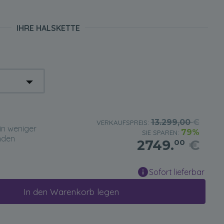
IHRE HALSKETTE
13.299,00
€
VERKAUFSPREIS:
in weniger
79%
SIE SPAREN:
nden
2749.
€
00
Sofort lieferbar
In den Warenkorb legen