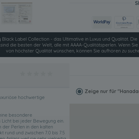
S
 Black Label Collection - das Ultimative in Luxus und Qualität. Die 
 sind die besten der Welt, alle mit AAAA-Qualitätsperlen. Wenn S
von höchster Qualität wünschen, können Sie aufhören zu such
Zeige nur für
"Hanada
luxuriöse hochwertige
eine besondere
 Licht bei jeder Bewegung ein.
der Perlen in den kalten
t rund und zwischen 7.0 bis 7.5
n Anlass weil sie sehr vielseitig