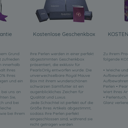
antie
Kostenlose Geschenkbox
KOSTEN
inem Grund
Ihre Perlen werden in einer perfekt
Zu Ihrem Pro
t zufrieden
abgestimmten Geschenkbox
folgende KO
en innerhalb
präsentiert, die exklusiv für
lt Ihres
PearlsOnly entworfen wurde. Die
• Weiche und
0% Ihres
unverwechselbare Royal Mauve
Aufbewahrun
ragen und ein
Box mit ihrem wunderschönen
Aufbewahren 
.
schwarzen Samtfutter ist ein
Perlen • Pea
t bei uns an
augenblickliches Zeichen für
Wert Ihres Ar
chten Sie,
Qualität und Luxus.
• Perlentuch,
ch und bei
Jede Schachtel ist perfekt auf die
Glanz verliere
leiche
Größe Ihres Artikels abgestimmt,
 wie bei Ihrem
sodass Ihre Perlen perfekt
eingeschlossen sind, während sie
nicht getragen werden.