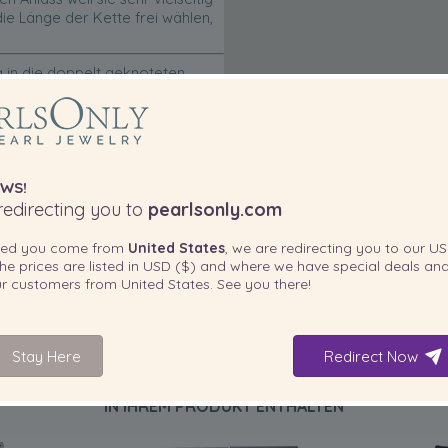
die Länge der Kette frei wählen,
ig in die doppelt geknoteten
zu verschließen. Das Stück ist
n.
apanese Pearl Science Laboratory
ch durch die Japan Pearl
, dass Ihre Perlenkette den
WS!
ualität.
edirecting you to
pearlsonly.com
ted you come from
United States
, we are redirecting you to our
US
he prices are listed in
USD ($)
and where we have special deals and
our customers from
United States
. See you there!
Stay Here
Redirect Now
IN IHREM PRODUKT ENTHALTEN