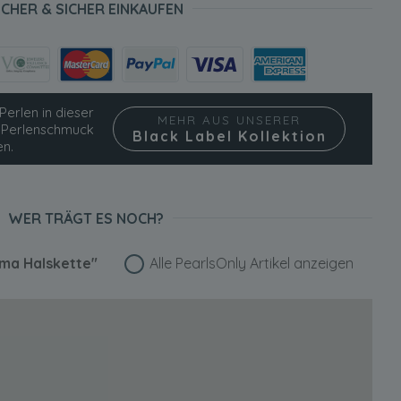
ICHER & SICHER EINKAUFEN
Perlen in dieser
MEHR AUS UNSERER
ie Perlenschmuck
Black Label Kollektion
en.
WER TRÄGT ES NOCH?
ma Halskette"
Alle PearlsOnly Artikel anzeigen