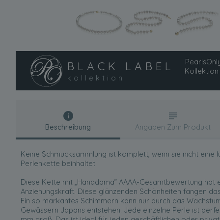
PearlsOnly
BLACK LABEL
Kollektion
kollektion
Beschreibung
Angaben Zum Produkt
Keine Schmucksammlung ist komplett, wenn sie nicht eine 
Perlenkette beinhaltet.
Diese Kette mit „Hanadama” AAAA-Gesamtbewertung hat 
Anziehungskraft. Diese glänzenden Schönheiten fangen das
Ein so markantes Schimmern kann nur durch das Wachstum 
Gewässern Japans entstehen. Jede einzelne Perle ist perfek
mm groß. Das ist ideal für jeden geschäftlichen oder private