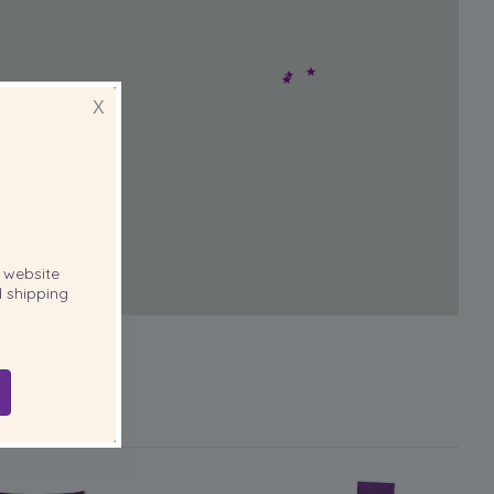
X
website
 shipping