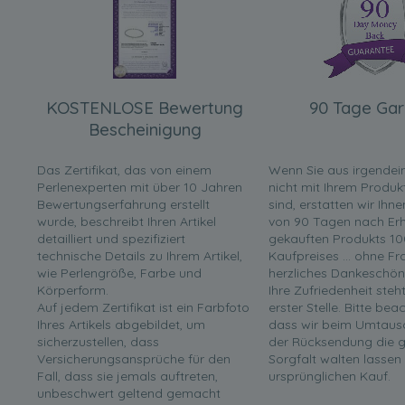
KOSTENLOSE Bewertung
90 Tage Gar
Bescheinigung
Das Zertifikat, das von einem
Wenn Sie aus irgende
Perlenexperten mit über 10 Jahren
nicht mit Ihrem Produk
Bewertungserfahrung erstellt
sind, erstatten wir Ihn
wurde, beschreibt Ihren Artikel
von 90 Tagen nach Erha
detailliert und spezifiziert
gekauften Produkts 10
technische Details zu Ihrem Artikel,
Kaufpreises ... ohne F
wie Perlengröße, Farbe und
herzliches Dankeschön
Körperform.
Ihre Zufriedenheit steh
Auf jedem Zertifikat ist ein Farbfoto
erster Stelle. Bitte bea
Ihres Artikels abgebildet, um
dass wir beim Umtaus
sicherzustellen, dass
der Rücksendung die g
Versicherungsansprüche für den
Sorgfalt walten lassen
Fall, dass sie jemals auftreten,
ursprünglichen Kauf.
unbeschwert geltend gemacht