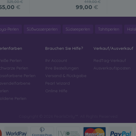
325,00 €
449,00 €
65,00
€
99,00
€
oya-Perlen
Süßwasserperlen
Südseeperlen
Tahitiperlen
Hals
erlenfarben
Brauchen Sie Hilfe?
Verkauf/Ausverkauf
eiße Perlen
Ihr Account
RedTag-Verkauf
chwarze Perlen
Ihre Bestellungen
Ausverkaufsposten
osafarbene Perlen
Versand & Rückgabe
avendelfarbene
Pearl Wizard
erlen
Online Hilfe
oldene Perlen
Copyright © 2026 PearlsOnly™. All Rights Reserved