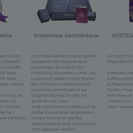
antie
Kostenlose Geschenkbox
KOSTEN
inem Grund
Ihre Perlen werden in einer perfekt
Zu Ihrem Pro
t zufrieden
abgestimmten Geschenkbox
folgende KO
en innerhalb
präsentiert, die exklusiv für
lt Ihres
PearlsOnly entworfen wurde. Die
• Weiche und
0% Ihres
unverwechselbare Royal Mauve
Aufbewahrun
ragen und ein
Box mit ihrem wunderschönen
Aufbewahren 
.
schwarzen Samtfutter ist ein
Perlen • Pea
t bei uns an
augenblickliches Zeichen für
Wert Ihres Ar
chten Sie,
Qualität und Luxus.
• Perlentuch,
ch und bei
Jede Schachtel ist perfekt auf die
Glanz verliere
leiche
Größe Ihres Artikels abgestimmt,
 wie bei Ihrem
sodass Ihre Perlen perfekt
eingeschlossen sind, während sie
nicht getragen werden.