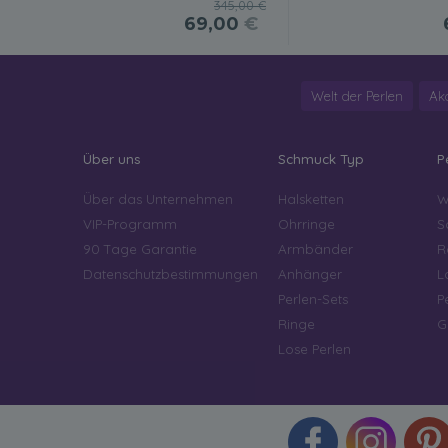
345,00 €
69,00
€
Welt der Perlen
Ak
Über uns
Schmuck Typ
P
Über das Unternehmen
Halsketten
W
VIP-Programm
Ohrringe
S
90 Tage Garantie
Armbänder
R
Datenschutzbestimmungen
Anhänger
L
Perlen-Sets
P
Ringe
G
Lose Perlen