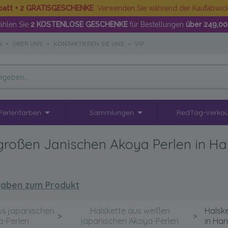
batt + 2 GRATISGESCHENKE
. Verwenden Sie während der Kaufabwi
hlen Sie
2 KOSTENLOSE GESCHENKE
für Bestellungen
über 249,00
N
•
ÜBER UNS
•
KONTAKTIEREN SIE UNS
•
VIP
Perlenfarben
Sammlungen
RedTag-Verkau
 großen Janischen Akoya Perlen in 
aben zum Produkt
us japanischen
Halskette aus weißen
Halsk
>
>
a-Perlen
japanischen Akoya-Perlen
in Ha