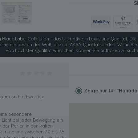
S
 Black Label Collection - das Ultimative in Luxus und Qualität. Die 
 sind die besten der Welt, alle mit AAAA-Qualitätsperlen. Wenn S
von höchster Qualität wünschen, können Sie aufhören zu such
Zeige nur für
"Hanada
luxuriöse hochwertige
eine besondere
 Licht bei jeder Bewegung ein.
der Perlen in den kalten
t rund und zwischen 7.0 bis 7.5
n Anlass weil sie sehr vielseitig