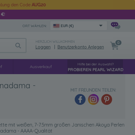
cklung den Code
AUG20
 €
!
ORT WÄHLEN:
EUR (€)
HERZLICH WILLKOMMEN
0
Loggen
|
Benutzerkonto Anlegen
Hilfe bei der Auswahl?
f
Ausverkauf
PROBIEREN PEARL WIZARD
Hanadama -
MIT FREUNDEN TEILEN:
ette mit weißen, 7-7.5mm großen Janischen Akoya Perlen
nadama - AAAA-Qualität