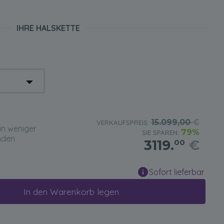
IHRE HALSKETTE
15.099,00
€
VERKAUFSPREIS:
in weniger
79%
SIE SPAREN:
nden
3119.
€
00
Sofort lieferbar
In den Warenkorb legen