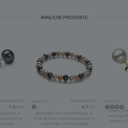
ÄHNLICHE PRODUKTE
ERLENGRÖSSE:
PERLENGRÖSSE:
QUALITÄT:
QUALITÄT:
7-8
mm
6-7
mm
Paar Ohrri
hwarzen, 7-
Armreifen mit mehrfarbigen, 6-
9mm groß
erperlen in
7mm großen Süßwasserperlen in
Perlen i
nemarie
A-Qualität , Glückseligkeit