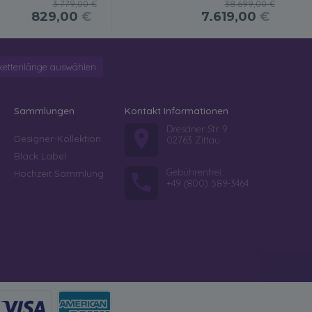
3.779,00 €
38.699,00 €
829,00
€
7.619,00
€
kettenlänge auswählen
Sammlungen
Kontakt Informationen
Dresdner Str. 9
Designer-Kollektion
02763 Zittau
Black Label
Gebührenfrei:
Hochzeit Sammlung
+49 (800) 589-3464