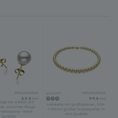
PERLENGRÖSSE:
PERLENGRÖSSE:
QUALITÄT:
8.5-9
mm
9-11.8
mm
nge mit weißen, 8.5-
Halskette mit goldfarbenen, 9.04-
en Janischen Akoya
11.83mm großen Südseeperlen in
n Hanadama - AAAA-
AAA-Qualität
Qualität