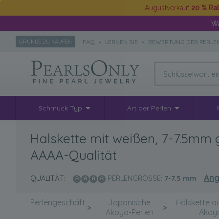
Augustverkauf
20 % Ra
Wä
FAQ
•
LERNEN SIE
•
BEWERTUNG DER PERLE
GRÜNDE ZU KAUFEN
Schmuck Typ
Art der Perlen
Halskette mit weißen, 7-7.5mm
AAAA-Qualität
Ang
QUALITÄT:
PERLENGRÖSSE:
7-7.5
mm
Perlengeschäft
Japanische
Halskette a
>
>
Akoya-Perlen
Akoy