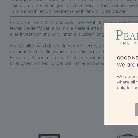
sind. Um die Vielseitigkeit noch zu vergrößern, können Sie 
um sie so Ihrer Körperform und Ihrem Stil anzupassen.
Ein starker Verschluß aus Gold Ihrer Wahl fügt sich unauffäll
feinen Seidenfäden ein um die Perlenkette sicher am Nacken 
eine Investition und wird Ihnen ein Leben lang Freude bereite
Ihre Qualität wird durch ein nummeriertes Zertifikat vom J
garantiert. Zusätzlich wurde jede Akoya-Perle aber auch no
Exporters Association zertifiziert. Sie können Sie sicher sein
GOOD NE
strengsten Standards genügt. Erfreuen Sie sich der feinsten Q
We are r
We detec
where all t
only for 