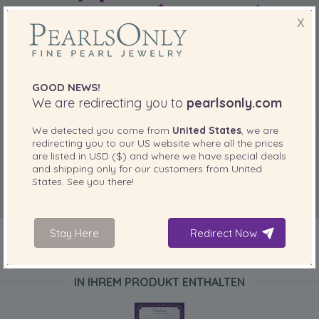
X
GOOD NEWS!
We are redirecting you to
pearlsonly.com
We detected you come from
United States
, we are
redirecting you to our
US
website where all the prices
are listed in
USD ($)
and where we have special deals
and shipping only for our customers from
United
States
. See you there!
Stay Here
Redirect Now
IN IHREM PRODUKT ENTHALTEN