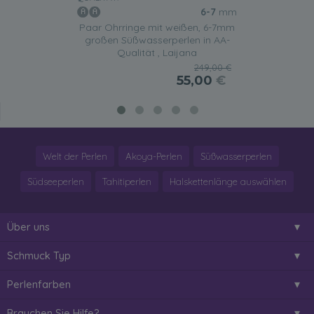
6-7
mm
Paar Ohrringe mit weißen, 6-7mm
großen Süßwasserperlen in AA-
Qualität , Laijana
249,00 €
55,00
€
Welt der Perlen
Akoya-Perlen
Süßwasserperlen
Südseeperlen
Tahitiperlen
Halskettenlänge auswählen
Über uns
Schmuck Typ
Perlenfarben
Brauchen Sie Hilfe?