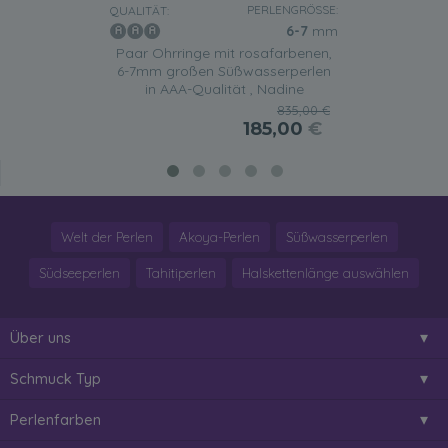
PERLENGRÖSSE:
QUALITÄT:
6-7
mm
Paar Ohrringe mit rosafarbenen,
6-7mm großen Süßwasserperlen
in AAA-Qualität , Nadine
835,00 €
185,00
€
Welt der Perlen
Akoya-Perlen
Süßwasserperlen
Südseeperlen
Tahitiperlen
Halskettenlänge auswählen
Über uns
Schmuck Typ
Perlenfarben