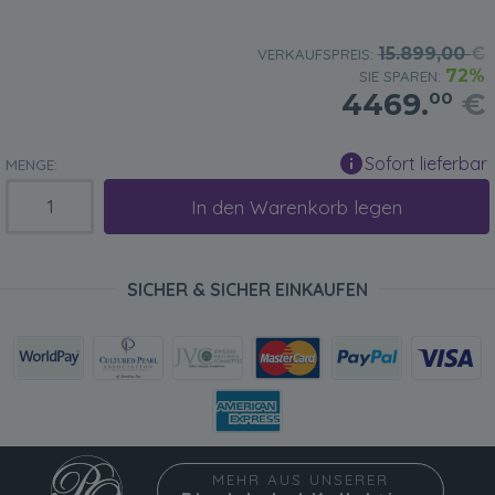
15.899,00
€
VERKAUFSPREIS:
72%
SIE SPAREN:
4469.
€
00
Sofort lieferbar
MENGE:
In den Warenkorb legen
SICHER & SICHER EINKAUFEN
MEHR AUS UNSERER