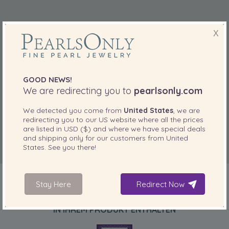
X
GOOD NEWS!
We are redirecting you to
pearlsonly.com
We detected you come from
United States
, we are
redirecting you to our
US
website where all the prices
are listed in
USD ($)
and where we have special deals
and shipping only for our customers from
United
States
. See you there!
Stay Here
Redirect Now
IN IHREM PRODUKT ENTHALTEN