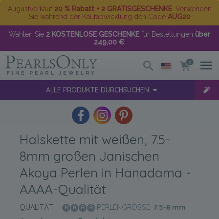
Augustverkauf
20 % Rabatt + 2 GRATISGESCHENKE
. Verwenden
Sie während der Kaufabwicklung den Code
AUG20
Wählen Sie
2 KOSTENLOSE GESCHENKE
für Bestellungen
über
249,00 €
!
0
ALLE PRODUKTE DURCHSUCHEN
Halskette mit weißen, 7.5-
8mm großen Janischen
Akoya Perlen in Hanadama -
AAAA-Qualität
QUALITÄT:
PERLENGRÖSSE:
7.5-8
mm