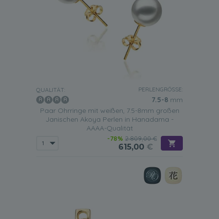
PERLENGRÖSSE:
QUALITÄT:
7.5-8
mm
Paar Ohrringe mit weißen, 7.5-8mm großen
Janischen Akoya Perlen in Hanadama -
AAAA-Qualität
-78%
2.809,00 €
615,00
€