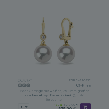
PERLENGRÖSSE:
QUALITÄT:
7.5-8
mm
Paar Ohrringe mit weißen, 7.5-8mm großen
Janischen Akoya Perlen in AAA-Qualität ,
Beleuchten
-80%
4.219,00 €
835,00
€