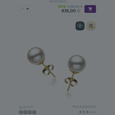
Anastasia
-80%
4.219,00 €
835,00
€
PERLENGRÖSSE:
QUALITÄT:
8.5-9
mm