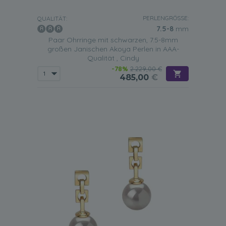
PERLENGRÖSSE:
QUALITÄT:
7.5-8
mm
Paar Ohrringe mit schwarzen, 7.5-8mm
großen Janischen Akoya Perlen in AAA-
Qualität , Cindy
-78%
2.229,00 €
485,00
€