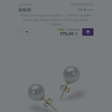
PERLENGRÖSSE:
QUALITÄT:
7.5-8
mm
Paar Ohrringe mit weißen, 7.5-8mm großen
Janischen Akoya Perlen in AAA-Qualität ,
Safina
-78%
1.729,00 €
375,00
€