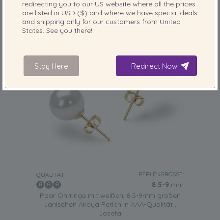
redirecting you to our
US
website where all the prices
are listed in
USD ($)
and where we have special deals
and shipping only for our customers from
United
States
. See you there!
Stay Here
Redirect Now
PERLENGRÖSSE:
QUALITÄT:
8.5-9
mm
Paar Ohrringe mit weißen, 8.5-9mm großen
Janischen Akoya Perlen in AAA-Qualität ,
Josefa