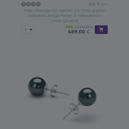
6.5-7
mm
Paar Ohrringe mit weißen, 6.5-7mm großen
Janischen Akoya Perlen in Hanadama -
AAAA-Qualität
-78%
2.249,00 €
489,00
€