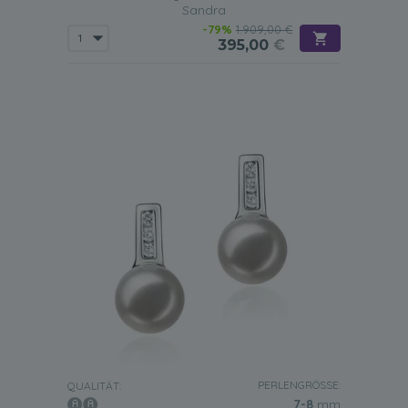
Sandra
-79%
1.909,00 €
395,00
€
PERLENGRÖSSE:
QUALITÄT:
7-8
mm