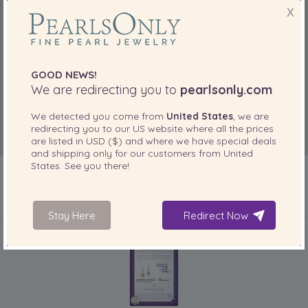
X
GOOD NEWS!
We are redirecting you to
pearlsonly.com
We detected you come from
United States
, we are
redirecting you to our
US
website where all the prices
are listed in
USD ($)
and where we have special deals
and shipping only for our customers from
United
States
. See you there!
Stay Here
Redirect Now
IN IHREM PRODUKT ENTHALTEN