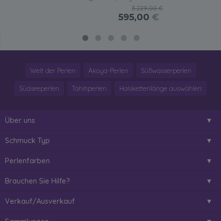
3.229,00 €
595,00
€
Welt der Perlen
Akoya-Perlen
Süßwasserperlen
Südseeperlen
Tahitiperlen
Halskettenlänge auswählen
Über uns
Schmuck Typ
Perlenfarben
Brauchen Sie Hilfe?
Verkauf/Ausverkauf