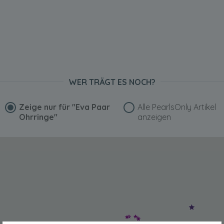
WER TRÄGT ES NOCH?
Zeige nur für
"Eva Paar
Alle PearlsOnly Artikel
Ohrringe"
anzeigen