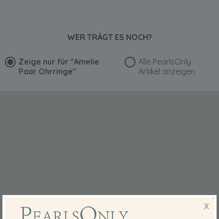
WER TRÄGT ES NOCH?
Zeige nur für
"Amelie
Alle PearlsOnly
Paar Ohrringe"
Artikel anzeigen
X