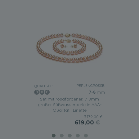
PERLENGRÖSSE:
QUALITÄT:
7-8
mm
Set mit rosafarbener, 7-8mm
großer Süßwasserperle in AAA-
Qualität , Linette
3.179,00 €
619,00
€