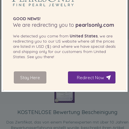
GOOD NEWS!
We are redirecting you to
pearlsonly.com
We detected you come from
United States
, we are
redirecting you to our
US
website where all the prices
are listed in
USD ($)
and where we have special deals
and shipping only for our customers from
United
States
. See you there!
IN IHREM PRODUKT ENTHALTEN
Stay Here
Redirect Now
KOSTENLOSE Bewertung Bescheinigung
Das Zertifikat, das von einem Perlenexperten mit über 10 Jahren
Bewertungserfahrung erstellt wurde, beschreibt Ihren Artikel