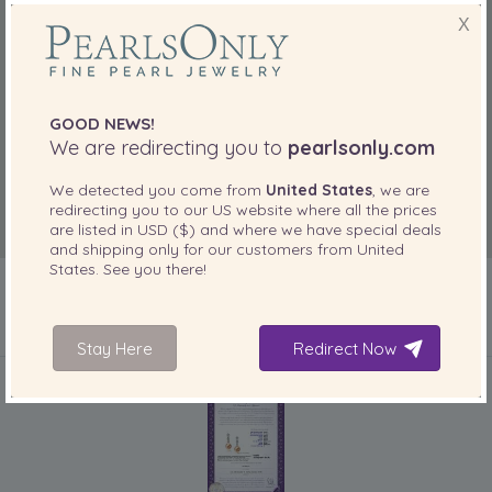
X
GOOD NEWS!
We are redirecting you to
pearlsonly.com
We detected you come from
United States
, we are
redirecting you to our
US
website where all the prices
are listed in
USD ($)
and where we have special deals
and shipping only for our customers from
United
States
. See you there!
Stay Here
Redirect Now
IN IHREM PRODUKT ENTHALTEN