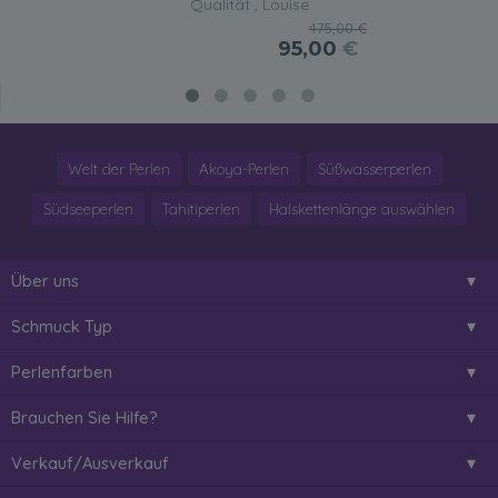
Qualität , Louise
475,00 €
95,00
€
Welt der Perlen
Akoya-Perlen
Süßwasserperlen
Südseeperlen
Tahitiperlen
Halskettenlänge auswählen
Über uns
Schmuck Typ
Perlenfarben
Brauchen Sie Hilfe?
Verkauf/Ausverkauf