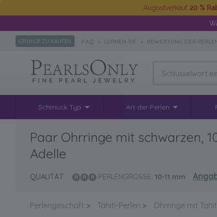
Augustverkauf
20 % Ra
Wä
FAQ
•
LERNEN SIE
•
BEWERTUNG DER PERLE
GRÜNDE ZU KAUFEN
Schmuck Typ
Art der Perlen
Paar Ohrringe mit schwarzen, 10
Adelle
Angab
QUALITÄT:
PERLENGRÖSSE:
10-11
mm
Perlengeschäft
>
Tahiti-Perlen
>
Ohrringe mit Tahit