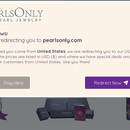
WS!
edirecting you to
pearlsonly.com
ted you come from
United States
, we are redirecting you to our
US
he prices are listed in
USD ($)
and where we have special deals and
our customers from
United States
. See you there!
Stay Here
Redirect Now
IN IHREM PRODUKT ENTHALTEN