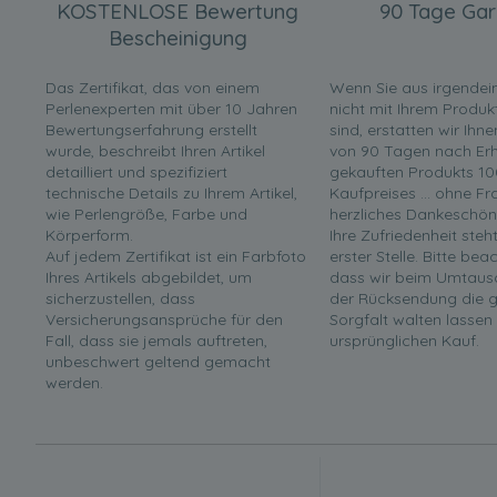
KOSTENLOSE Bewertung
90 Tage Gar
Bescheinigung
Das Zertifikat, das von einem
Wenn Sie aus irgende
Perlenexperten mit über 10 Jahren
nicht mit Ihrem Produk
Bewertungserfahrung erstellt
sind, erstatten wir Ihn
wurde, beschreibt Ihren Artikel
von 90 Tagen nach Erha
detailliert und spezifiziert
gekauften Produkts 10
technische Details zu Ihrem Artikel,
Kaufpreises ... ohne F
wie Perlengröße, Farbe und
herzliches Dankeschön
Körperform.
Ihre Zufriedenheit steh
Auf jedem Zertifikat ist ein Farbfoto
erster Stelle. Bitte bea
Ihres Artikels abgebildet, um
dass wir beim Umtaus
sicherzustellen, dass
der Rücksendung die g
Versicherungsansprüche für den
Sorgfalt walten lassen
Fall, dass sie jemals auftreten,
ursprünglichen Kauf.
unbeschwert geltend gemacht
werden.