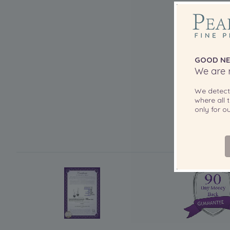
GOOD NE
We are r
We detec
where all t
only for 