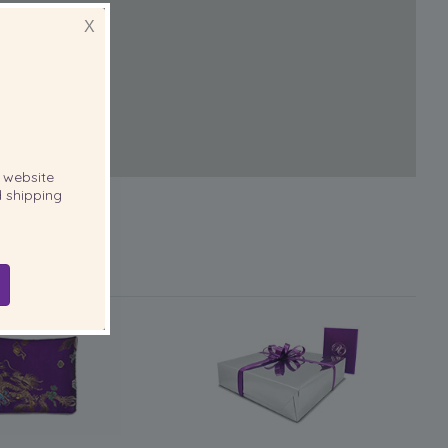
X
website
 shipping