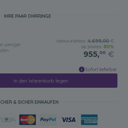
IHRE PAAR OHRRINGE
4.699,00
€
VERKAUFSPREIS:
in weniger
80%
SIE SPAREN:
nden
955,
€
00
Sofort lieferbar
In den Warenkorb legen
ICHER & SICHER EINKAUFEN