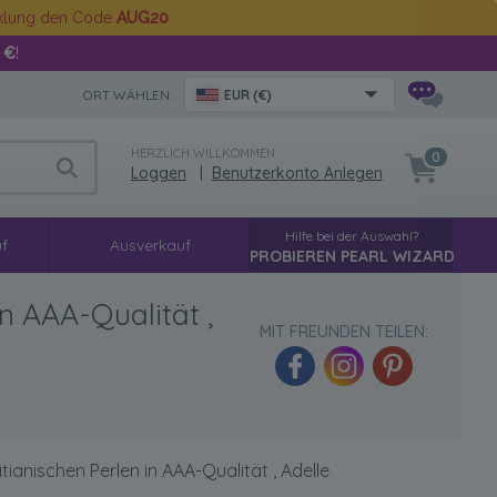
cklung den Code
AUG20
 €
!
ORT WÄHLEN:
EUR (€)
HERZLICH WILLKOMMEN
0
Loggen
|
Benutzerkonto Anlegen
Hilfe bei der Auswahl?
f
Ausverkauf
PROBIEREN PEARL WIZARD
n AAA-Qualität ,
MIT FREUNDEN TEILEN:
ianischen Perlen in AAA-Qualität , Adelle