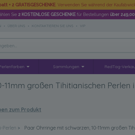
batt + 2 GRATISGESCHENKE
. Verwenden Sie während der Kaufabwi
hlen Sie
2 KOSTENLOSE GESCHENKE
für Bestellungen
über 249,00
N
•
ÜBER UNS
•
KONTAKTIEREN SIE UNS
•
VIP
Perlenfarben
Sammlungen
RedTag-Verkau
-11mm großen Tihitianischen Perlen i
en zum Produkt
i-Perlen
>
Paar Ohrringe mit schwarzen, 10-11mm großen Tihit