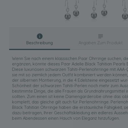
Beschreibung
Angaben Zum Produkt
Wenn Sie nach einem klassischen Paar Ohrringe suchen, die
ergänzen, könnte dieses Paar Adelle Black Tahitian Pearls Ea
Diese luxuriösen schwarzen Tahiti-Perlenohrringe mit AAA-Q
sie mit so ziemlich jedem Outfit kombiniert werden können,
der silbernen Montierung, in die 4 Edelsteine eingesetzt wur
Schönheit der schwarzen Tahiti-Perlen noch mehr zum Ausdr
bestimmte Dinge, die alle Frauen als Grundnahrungsmittel i
sollten. Zum einen ist keine Damengarderobe ohne das obl
komplett, das gleiche gilt auch für Perlenohrringe. Perleno
Black Tahitian Ohrringe haben die erstaunliche Fähigkeit, seh
dazu beitragen, Ihrer Geschäftskleidung ein edleres Ausseh
beim Abendessen einen Hauch von Eleganz hinzufügen.