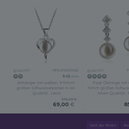
PERLENGRÖSSE:
P
QUALITÄT:
QUALITÄT:
9-10
mm
Anhänger mit weißen, 9-10mm
Paar Ohrringe mit 
großen Süßwasserperlen in AA-
10mm großen Süßwass
Qualität , Lena
AAAA-Qualität , 
345,00 €
69,00
€
8
Welt der Perlen
Ak