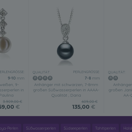
ERLENGRÖSSE:
PERLENGRÖSSE:
QUALITÄT:
QUALITÄT:
9-10
mm
7-8
mm
weißen, 9-
Anhänger mit schwarzen, 7-8mm
Anhänger
erperlen in
großen Süßwasserperlen in AAAA-
großen Jani
Paulina
Qualität , Daria
AA-Q
3.909,00 €
609,00 €
59,00
€
135,00
€
oya-Perlen
Süßwasserperlen
Südseeperlen
Tahitiperlen
Hals