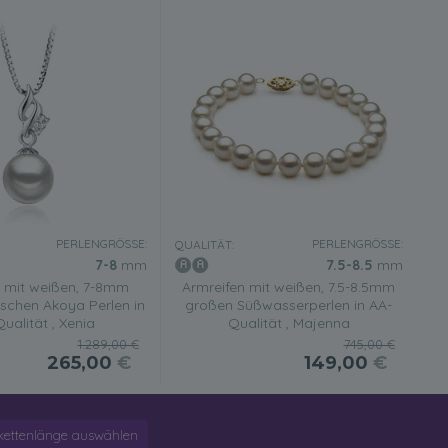
PERLENGRÖSSE:
PERLENGRÖSSE:
QUALITÄT:
7-8
mm
7.5-8.5
mm
 mit weißen, 7-8mm
Armreifen mit weißen, 7.5-8.5mm
schen Akoya Perlen in
großen Süßwasserperlen in AA-
ualität , Xenia
Qualität , Majenna
1.289,00 €
745,00 €
265,00
€
149,00
€
kettenlänge auswählen