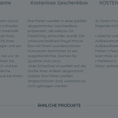
antie
Kostenlose Geschenkbox
KOSTEN
inem Grund
Ihre Perlen werden in einer perfekt
Zu Ihrem Pro
t zufrieden
abgestimmten Geschenkbox
folgende KO
en innerhalb
präsentiert, die exklusiv für
lt Ihres
PearlsOnly entworfen wurde. Die
• Weiche und
0% Ihres
unverwechselbare Royal Mauve
Aufbewahrun
ragen und ein
Box mit ihrem wunderschönen
Aufbewahren 
.
schwarzen Samtfutter ist ein
Perlen • Pea
t bei uns an
augenblickliches Zeichen für
Wert Ihres Ar
chten Sie,
Qualität und Luxus.
• Perlentuch,
ch und bei
Jede Schachtel ist perfekt auf die
Glanz verliere
leiche
Größe Ihres Artikels abgestimmt,
 wie bei Ihrem
sodass Ihre Perlen perfekt
eingeschlossen sind, während sie
nicht getragen werden.
ÄHNLICHE PRODUKTE